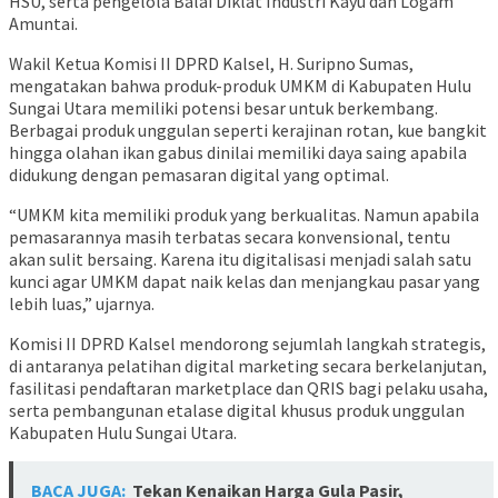
HSU, serta pengelola Balai Diklat Industri Kayu dan Logam
Amuntai.
Wakil Ketua Komisi II DPRD Kalsel, H. Suripno Sumas,
mengatakan bahwa produk-produk UMKM di Kabupaten Hulu
Sungai Utara memiliki potensi besar untuk berkembang.
Berbagai produk unggulan seperti kerajinan rotan, kue bangkit
hingga olahan ikan gabus dinilai memiliki daya saing apabila
didukung dengan pemasaran digital yang optimal.
“UMKM kita memiliki produk yang berkualitas. Namun apabila
pemasarannya masih terbatas secara konvensional, tentu
akan sulit bersaing. Karena itu digitalisasi menjadi salah satu
kunci agar UMKM dapat naik kelas dan menjangkau pasar yang
lebih luas,” ujarnya.
Komisi II DPRD Kalsel mendorong sejumlah langkah strategis,
di antaranya pelatihan digital marketing secara berkelanjutan,
fasilitasi pendaftaran marketplace dan QRIS bagi pelaku usaha,
serta pembangunan etalase digital khusus produk unggulan
Kabupaten Hulu Sungai Utara.
BACA JUGA:
Tekan Kenaikan Harga Gula Pasir,