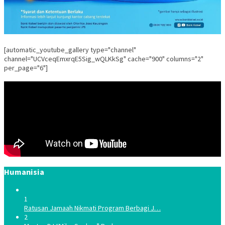
[automatic_youtube_gallery type="channel"
channel="UCVceqEmxrqE5Sig_wQLKkSg" cache="900" columns="2"
per_page="6"]
Humanisia
1
Ratusan Jamaah Nikmati Program Berbagi J…
2