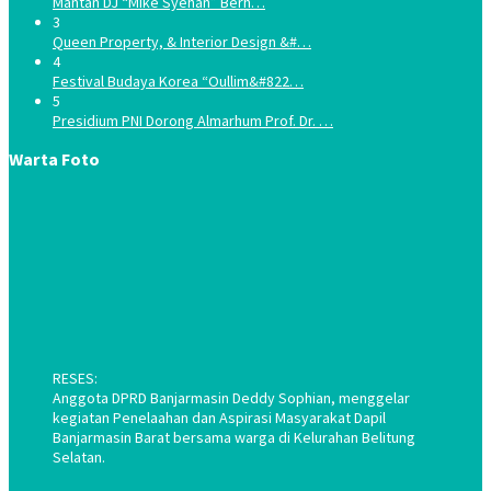
Mantan DJ “Mike Syehan” Berh…
3
Queen Property, & Interior Design &#…
4
Festival Budaya Korea “Oullim&#822…
5
Presidium PNI Dorong Almarhum Prof. Dr. …
Warta Foto
RESES:
Anggota DPRD Banjarmasin Deddy Sophian, menggelar
kegiatan Penelaahan dan Aspirasi Masyarakat Dapil
Banjarmasin Barat bersama warga di Kelurahan Belitung
Selatan.