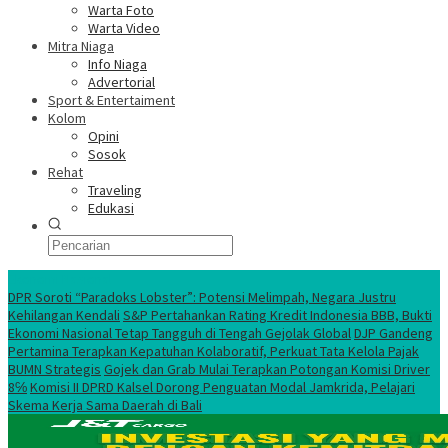
Warta Foto
Warta Video
Mitra Niaga
Info Niaga
Advertorial
Sport & Entertaiment
Kolom
Opini
Sosok
Rehat
Traveling
Edukasi
Ekonomi Nasional
DPR Soroti “Paradoks Lobster”: Potensi Melimpah, Negara Justru
Kehilangan Kendali
S&P Pertahankan Rating Kredit Indonesia BBB, Bukti
Ekonomi Nasional Tetap Tangguh di Tengah Gejolak Global
DJP Gandeng
Pertamina Terapkan Kepatuhan Kolaboratif, Perkuat Tata Kelola Pajak
BUMN Strategis
Gojek dan Grab Mulai Terapkan Potongan Komisi Driver
8℅
Komisi II DPRD Kalsel Dorong Penguatan Modal Jamkrida, Pelajari
Skema Kerja Sama Daerah di Bali