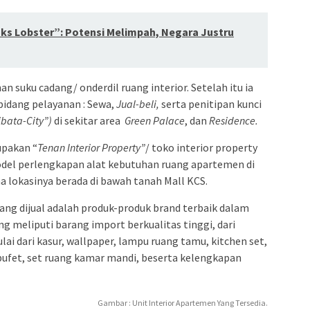
ks Lobster”: Potensi Melimpah, Negara Justru
n suku cadang/ onderdil ruang interior. Setelah itu ia
bidang pelayanan : Sewa,
Jual-beli,
serta penitipan kunci
bata-City”)
di sekitar area
Green Palace
, dan
Residence.
pakan “
Tenan
Interior Property”
/ toko interior property
del perlengkapan alat kebutuhan ruang apartemen di
a lokasinya berada di bawah tanah Mall KCS.
ang dijual adalah produk-produk brand terbaik dalam
g meliputi barang import berkualitas tinggi, dari
i dari kasur, wallpaper, lampu ruang tamu, kitchen set,
i bufet, set ruang kamar mandi, beserta kelengkapan
Gambar : Unit Interior Apartemen Yang Tersedia.