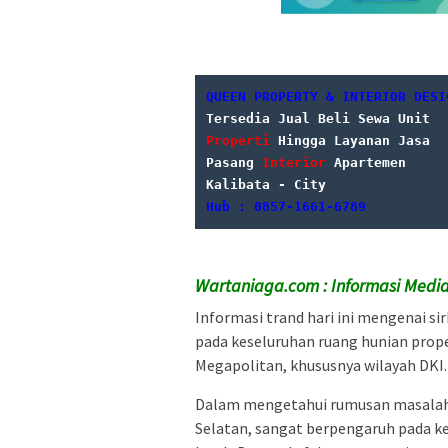
QUEEN PROPERTY & INTERIOR DESI
Properti
 Hingga Layanan Jasa

Pasang 
Interior
Hub : 0857-1661-6789
Wartaniaga.com : Informasi Media
Informasi trand hari ini mengenai sir
pada keseluruhan ruang hunian prope
Megapolitan, khususnya wilayah DKI.
Dalam mengetahui rumusan masalah, 
Selatan, sangat berpengaruh pada k