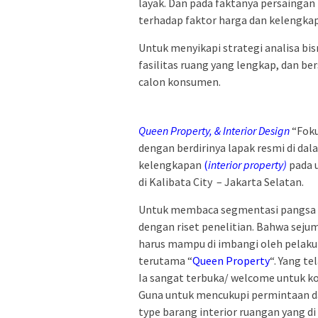
layak. Dan pada faktanya persaingan 
terhadap faktor harga dan kelengkapa
Untuk menyikapi strategi analisa b
fasilitas ruang yang lengkap, dan ber
calon konsumen.
Queen Property, & Interior Design
“Foku
dengan berdirinya lapak resmi di da
kelengkapan
(
interior property)
pada 
di Kalibata City – Jakarta Selatan.
Untuk membaca segmentasi pangsa pa
dengan riset penelitian. Bahwa seju
harus mampu di imbangi oleh pelaku 
terutama “
Queen Property
“. Yang t
Ia sangat terbuka/ welcome untuk k
Guna untuk mencukupi permintaan da
type barang interior ruangan yang d