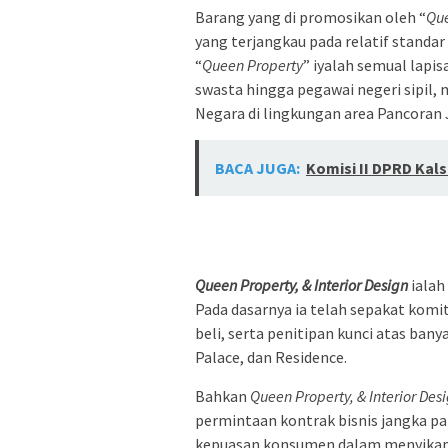
Barang yang di promosikan oleh “
Que
yang terjangkau pada relatif standar
“
Queen Property
” iyalah semual lapi
swasta hingga pegawai negeri sipil,
Negara di lingkungan area Pancoran 
BACA JUGA:
Komisi II DPRD Kal
Queen Property, & Interior Design
ialah
Pada dasarnya ia telah sepakat komi
beli, serta penitipan kunci atas ban
Palace, dan Residence.
Bahkan
Queen Property, & Interior Des
permintaan kontrak bisnis jangka p
kepuasan konsumen dalam menyikapi