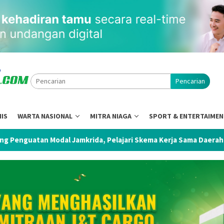
Pencarian
NIS
WARTA NASIONAL
MITRA NIAGA
SPORT & ENTERTAIME
l Jamkrida, Pelajari Skema Kerja Sama Daerah di Bali