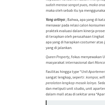
sudah merasa sangat puas, maka arus 
maka oleh sebab itu iya menggunaka
Yang artinya
; Bahwa, apa yang di kata
menawar pada relasi calon konsume
praktek evaluasi dalam kinerja pros
di terapkan oleh perusahaan tingka
apa yang di harapkan costumer atas j
yang di jalankan.
Queen Property
, fokus menyewakan U
masyarakat internasional dari
Manca
Fasilitas hingga type “
Unit Aparteme
sangat lengkap, seperti :
kompor, wifi
peralatan lengkap masak lainya.
Seda
dan meliputi unit studio, unit aparte
dalam mall atau di sekitar area “Apa