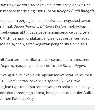
proses kegiatan bisnis akan mengalir cukup deras
” Dan
n metode marketing ilmu filosofi
Kelopak Buah Manggis.
kan dalam perjanjian luar, ketika saat negosiasi tawar-
n. Pihak
Queen Property, & Interior Design,
melakukan
es pelayanan aktif, pada sistem maintenance yang telah
t UMKM. Dengan tindakan yang sangat sesuai terhadap
asa pelayanan, serta kegiatan pengaplikasian bisnis
nit Apartemen Kalibata untuk seluruh para konsumen
 Negara
, maupun penduduk domestik
Dalam Negeri
.
n
” yang di butuhkan oleh lapisan masyarakat konsumen
, AC, water heater, tv kabel, dispenser, kulkas, dan
ngkan type unit apartemen yang tersedia cukup banyak,
men dua kamar, tiga kamar, hingga kios atau ruko. Baik di
rtemen Kalibata City”.