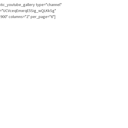
tic_youtube_gallery type="channel"
l="UCVceqEmxrqE5Sig_wQLKkSg"
900" columns="2" per_page="6"]