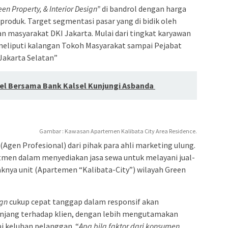
en Property, & Interior Design”
di bandrol dengan harga
 produk. Target segmentasi pasar yang di bidik oleh
san masyarakat DKI Jakarta. Mulai dari tingkat karyawan
 meliputi kalangan Tokoh Masyarakat sampai Pejabat
Jakarta Selatan”
sel Bersama Bank Kalsel Kunjungi Asbanda
Gambar : Kawasan Apartemen Kalibata City Area Residence.
 (Agen Profesional) dari pihak para ahli marketing ulung.
tmen dalam menyediakan jasa sewa untuk melayani jual-
yaknya unit (Apartemen “Kalibata-City”) wilayah Green
ign
cukup cepat tanggap dalam responsif akan
anjang terhadap klien, dengan lebih mengutamakan
 keluhan pelanggan. “
Apa bila faktor dari konsumen