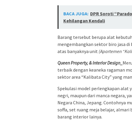
BACA JUGA:
DPR Soroti “Parado
Kehilangan Kendali
Barang tersebut berupa alat kebutuha
mengembangkan sektor biro jasa di 
atas banyaknya unit
(Apartemen “Kali
Queen Property, & Interior Design_
Meru
terbaik dengan keaneka ragaman mo
sektor area “Kalibata City” yang man
Spekulasi model perlengkapan alat y
negri, maupun dari manca negara, yan
Negara China, Jepang. Contohnya mula
soffa, set ruang meja belajar, almar
barang interior lainya.