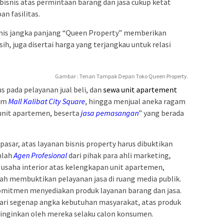
bisnis atas permintaan barang dan jasa cukup ketat
n fasilitas.
isnis jangka panjang “Queen Property” memberikan
sih, juga disertai harga yang terjangkau untuk relasi
Gambar : Tenan Tampak Depan Toko Queen Property.
s pada pelayanan jual beli, dan
sewa unit apartement
lam
Mall Kalibat City Square
, hingga menjual aneka ragam
unit apartemen, beserta
jasa pemasangan
” yang berada
sar, atas layanan bisnis property harus dibuktikan
mlah
Agen
Profesional
dari pihak para ahli marketing,
usaha interior atas kelengkapan unit apartemen,
elah membuktikan pelayanan jasa di ruang media publik.
omitmen menyediakan produk layanan barang dan jasa.
ri segenap angka kebutuhan masyarakat, atas produk
i inginkan oleh mereka selaku calon konsumen.