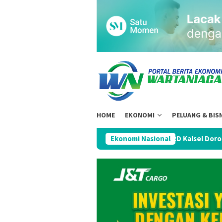
Loncat
ke
konten
HOME
EKONOMI
PELUANG & BIS
i Driver 8℅
Komisi II DPRD Kalsel Dorong Penguatan Moda
Ekonomi Nasional