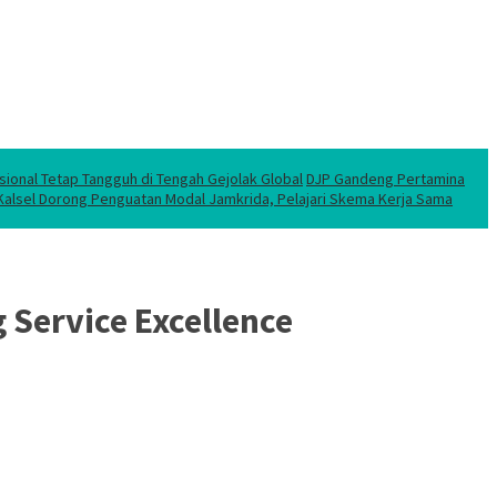
sional Tetap Tangguh di Tengah Gejolak Global
DJP Gandeng Pertamina
 Kalsel Dorong Penguatan Modal Jamkrida, Pelajari Skema Kerja Sama
Service Excellence