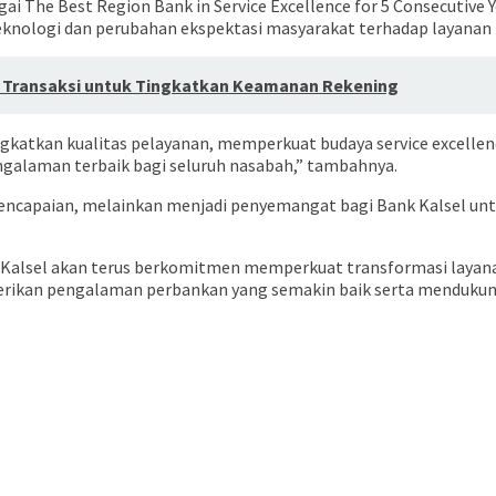
The Best Region Bank in Service Excellence for 5 Consecutive Y
knologi dan perubahan ekspektasi masyarakat terhadap layanan
si Transaksi untuk Tingkatkan Keamanan Rekening
ngkatkan kualitas pelayanan, memperkuat budaya service excelle
alaman terbaik bagi seluruh nasabah,” tambahnya.
encapaian, melainkan menjadi penyemangat bagi Bank Kalsel untu
 Kalsel akan terus berkomitmen memperkuat transformasi layanan
rikan pengalaman perbankan yang semakin baik serta menduku