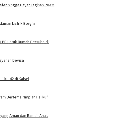
nsfer hingga Bayar Tagihan PDAM
man Listrik Bergilir
 FLPP untuk Rumah Bersubsidi
Layanan Devisa
l ke-42 di Kalsel
gram Bertema “Impian Hajiku”
an yang Aman dan Ramah Anak