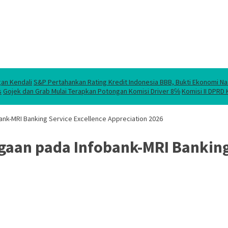
gan Kendali
S&P Pertahankan Rating Kredit Indonesia BBB, Bukti Ekonomi Na
s
Gojek dan Grab Mulai Terapkan Potongan Komisi Driver 8℅
Komisi II DPRD
nk-MRI Banking Service Excellence Appreciation 2026
gaan pada Infobank-MRI Banking 