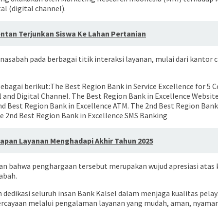
l (digital channel).
tan Terjunkan Siswa Ke Lahan Pertanian
abah pada berbagai titik interaksi layanan, mulai dari kantor cab
ebagai berikut:The Best Region Bank in Service Excellence for 5 
el and Digital Channel. The Best Region Bank in Excellence Websit
d Best Region Bank in Excellence ATM. The 2nd Best Region Bank 
The 2nd Best Region Bank in Excellence SMS Banking
siapan Layanan Menghadapi Akhir Tahun 2025
an bahwa penghargaan tersebut merupakan wujud apresiasi atas
abah.
n dedikasi seluruh insan Bank Kalsel dalam menjaga kualitas pel
yaan melalui pengalaman layanan yang mudah, aman, nyaman, dan 