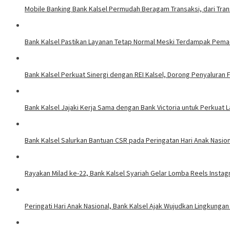
Mobile Banking Bank Kalsel Permudah Beragam Transaksi, dari Tra
Bank Kalsel Pastikan Layanan Tetap Normal Meski Terdampak Pemada
Bank Kalsel Perkuat Sinergi dengan REI Kalsel, Dorong Penyaluran
Bank Kalsel Jajaki Kerja Sama dengan Bank Victoria untuk Perkuat 
Bank Kalsel Salurkan Bantuan CSR pada Peringatan Hari Anak Nasiona
Rayakan Milad ke-22, Bank Kalsel Syariah Gelar Lomba Reels Insta
Peringati Hari Anak Nasional, Bank Kalsel Ajak Wujudkan Lingkung