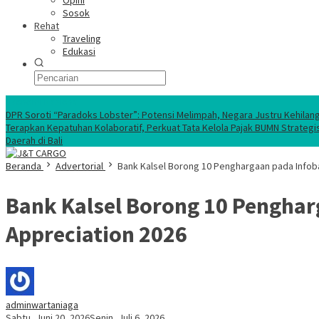
Opini
Sosok
Rehat
Traveling
Edukasi
Ekonomi Nasional
DPR Soroti “Paradoks Lobster”: Potensi Melimpah, Negara Justru Kehilan
Terapkan Kepatuhan Kolaboratif, Perkuat Tata Kelola Pajak BUMN Strategi
Daerah di Bali
Beranda
Advertorial
Bank Kalsel Borong 10 Penghargaan pada Infoba
Bank Kalsel Borong 10 Penghar
Appreciation 2026
adminwartaniaga
Sabtu, Juni 20, 2026
Senin, Juli 6, 2026