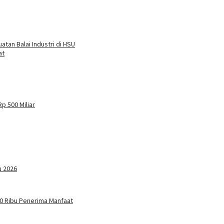
atan Balai Industri di HSU
at
p 500 Miliar
u 2026
 20 Ribu Penerima Manfaat