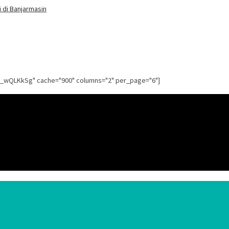
 di Banjarmasin
g_wQLKkSg" cache="900" columns="2" per_page="6"]