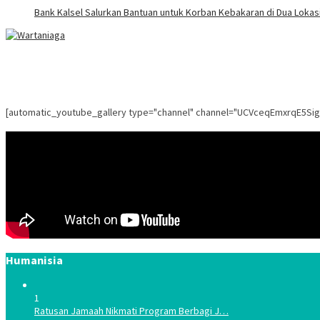
Bank Kalsel Salurkan Bantuan untuk Korban Kebakaran di Dua Lokasi
[automatic_youtube_gallery type="channel" channel="UCVceqEmxrqE5Si
Humanisia
1
Ratusan Jamaah Nikmati Program Berbagi J…