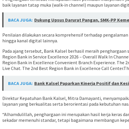
baik layanan tatap muka (walk-in channel) maupun layanan digita
BACA JUGA:
Dukung Upsus Darurat Pangan, SMK-PP Kemen
Penilaian dilakukan secara komprehensif terhadap pengalaman nas
hingga kanal digital lainnya.
Pada ajang tersebut, Bank Kalsel berhasil meraih penghargaan s
Region Bank in Service Excellence 2026 – Overall Walk In Chann
Region Bank in Excellence Convenient Branch Experience. The 2n
Live Chat. The 2nd Best Region Bank in Excellence Call Center.
BACA JUGA:
Bank Kalsel Paparkan Kinerja Positif dan Ke
Direktur Kepatuhan Bank Kalsel, Mitra Damayanti, menyampaik
layanan yang berkualitas serta berorientasi pada kebutuhan nas
“Alhamdulillah, penghargaan ini merupakan hasil kerja keras da
sekadar memenuhi standar, tetapi bagaimana membangun keperca