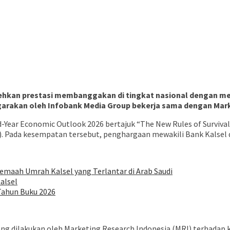
ehkan prestasi membanggakan di tingkat nasional dengan me
ggarakan oleh Infobank Media Group bekerja sama dengan Mark
Year Economic Outlook 2026 bertajuk “The New Rules of Survival
). Pada kesempatan tersebut, penghargaan mewakili Bank Kalsel 
aah Umrah Kalsel yang Terlantar di Arab Saudi
alsel
 Tahun Buku 2026
g dilakukan oleh Marketing Research Indonesia (MRI) terhadap k