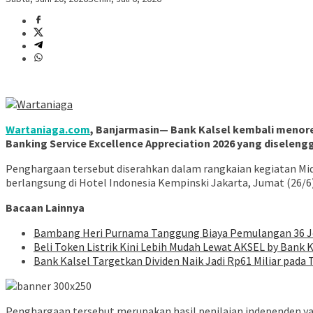
Wartaniaga.com
, Banjarmasin— Bank Kalsel kembali menor
Banking Service Excellence Appreciation 2026 yang diselen
Penghargaan tersebut diserahkan dalam rangkaian kegiatan Mid-
berlangsung di Hotel Indonesia Kempinski Jakarta, Jumat (26/6
Bacaan Lainnya
Bambang Heri Purnama Tanggung Biaya Pemulangan 36 Jem
Beli Token Listrik Kini Lebih Mudah Lewat AKSEL by Bank K
Bank Kalsel Targetkan Dividen Naik Jadi Rp61 Miliar pada
Penghargaan tersebut merupakan hasil penilaian independen yan