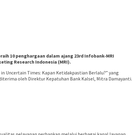
raih 10 penghargaan dalam ajang 23rd Infobank-MRI
eting Research Indonesia (MRI).
 in Uncertain Times: Kapan Ketidakpastian Berlalu?” yang
diterima oleh Direktur Kepatuhan Bank Kalsel, Mitra Damayanti.
ualitas pelayanan perbankan melalui berbagai kanal layanan,