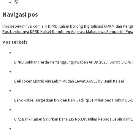
Navigasi pos
Pos sebelumnya
Komisi II DPRD Kalsel Dorong Digitalisasi UMKM dan Pengu
Pos berikutnya
DPRD Kalsel Komitmen Aspirasi Mahasiswa Sampai ke Pus
Pos terkait
DPRD Sahkan Perda Pertanggungjawaban APBD 2025, Soroti SiLPA R
Beli Token Listrik Kini Lebih Mudah Lewat AKSEL by Bank Kalsel
Bank Kalsel Targetkan Dividen Naik Jadi Rp61 Miliar pada Tahun Buk
UPZ Bank Kalsel Salurkan Dana ZIS Rp3,89 Miliar kepada Lebih dari