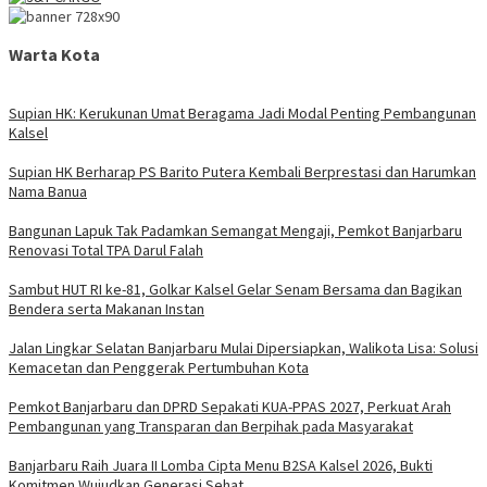
Warta Kota
Supian HK: Kerukunan Umat Beragama Jadi Modal Penting Pembangunan
Kalsel
Supian HK Berharap PS Barito Putera Kembali Berprestasi dan Harumkan
Nama Banua
Bangunan Lapuk Tak Padamkan Semangat Mengaji, Pemkot Banjarbaru
Renovasi Total TPA Darul Falah
Sambut HUT RI ke-81, Golkar Kalsel Gelar Senam Bersama dan Bagikan
Bendera serta Makanan Instan
Jalan Lingkar Selatan Banjarbaru Mulai Dipersiapkan, Walikota Lisa: Solusi
Kemacetan dan Penggerak Pertumbuhan Kota
Pemkot Banjarbaru dan DPRD Sepakati KUA-PPAS 2027, Perkuat Arah
Pembangunan yang Transparan dan Berpihak pada Masyarakat
Banjarbaru Raih Juara II Lomba Cipta Menu B2SA Kalsel 2026, Bukti
Komitmen Wujudkan Generasi Sehat