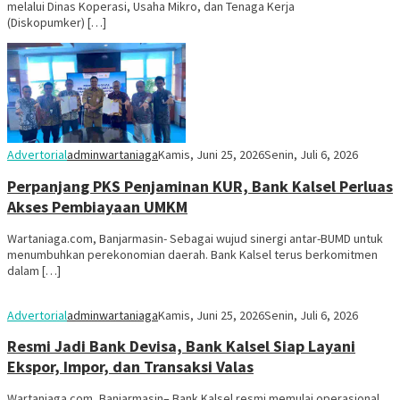
melalui Dinas Koperasi, Usaha Mikro, dan Tenaga Kerja
(Diskopumker) […]
Advertorial
adminwartaniaga
Kamis, Juni 25, 2026
Senin, Juli 6, 2026
Perpanjang PKS Penjaminan KUR, Bank Kalsel Perluas
Akses Pembiayaan UMKM
Wartaniaga.com, Banjarmasin- Sebagai wujud sinergi antar-BUMD untuk
menumbuhkan perekonomian daerah. Bank Kalsel terus berkomitmen
dalam […]
Advertorial
adminwartaniaga
Kamis, Juni 25, 2026
Senin, Juli 6, 2026
Resmi Jadi Bank Devisa, Bank Kalsel Siap Layani
Ekspor, Impor, dan Transaksi Valas
Wartaniaga.com, Banjarmasin– Bank Kalsel resmi memulai operasional