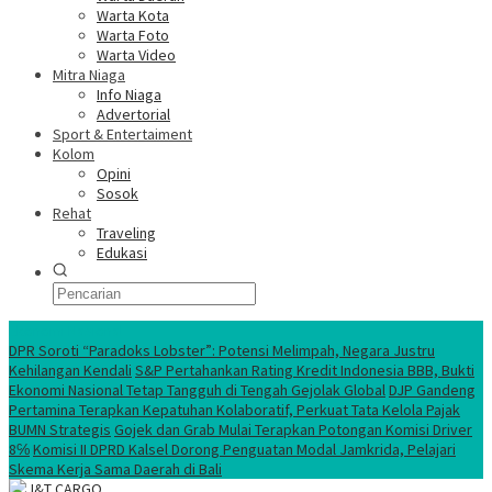
Warta Kota
Warta Foto
Warta Video
Mitra Niaga
Info Niaga
Advertorial
Sport & Entertaiment
Kolom
Opini
Sosok
Rehat
Traveling
Edukasi
Ekonomi Nasional
DPR Soroti “Paradoks Lobster”: Potensi Melimpah, Negara Justru
Kehilangan Kendali
S&P Pertahankan Rating Kredit Indonesia BBB, Bukti
Ekonomi Nasional Tetap Tangguh di Tengah Gejolak Global
DJP Gandeng
Pertamina Terapkan Kepatuhan Kolaboratif, Perkuat Tata Kelola Pajak
BUMN Strategis
Gojek dan Grab Mulai Terapkan Potongan Komisi Driver
8℅
Komisi II DPRD Kalsel Dorong Penguatan Modal Jamkrida, Pelajari
Skema Kerja Sama Daerah di Bali