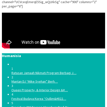
channel="UCVceqEmxrqE5Sig_wQLKkSg" cache="900" columns="2"
per_page="6"]
Humanisia
1
Ratusan Jamaah Nikmati Program Berbagi J…
2
Mantan DJ “Mike Syehan” Berh…
3
Queen Property, & Interior Design &#…
4
Festival Budaya Korea “Oullim&#822…
5