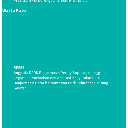
Presidium PNI Dorong Almarhum Prof. Dr. …
Warta Foto
RESES:
Anggota DPRD Banjarmasin Deddy Sophian, menggelar
kegiatan Penelaahan dan Aspirasi Masyarakat Dapil
Banjarmasin Barat bersama warga di Kelurahan Belitung
Selatan.