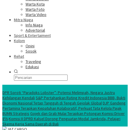
Warta Kota
Warta Foto
Warta Video
Mitra Niaga
Info Niaga
Advertorial
Sport & Entertaiment
Kolom
Opini
Sosok
Rehat
Traveling
Edukasi
Ekonomi Nasional
DPR Soroti “Paradoks Lobster”: Potensi Melimpah, Negara Justru
Kehilangan Kendali
S&P Pertahankan Rating Kredit Indonesia BBB, Bukti
Ekonomi Nasional Tetap Tangguh di Tengah Gejolak Global
DJP Gandeng
Pertamina Terapkan Kepatuhan Kolaboratif, Perkuat Tata Kelola Pajak
BUMN Strategis
Gojek dan Grab Mulai Terapkan Potongan Komisi Driver
8℅
Komisi II DPRD Kalsel Dorong Penguatan Modal Jamkrida, Pelajari
Skema Kerja Sama Daerah di Bali