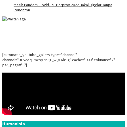
Masih Pandemi Covid-19, Porprov 2022 Bakal Digelar Tanpa
Penonton
[automatic_youtube_gallery type="channel"
channel="UCVceqEmxrqE5Sig_wQLKkSg" cache="900" columns="2"
per_page="6"]
Humanisia