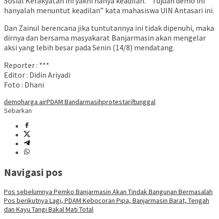
Sosial Kerakyatan ini yakni hanya keadilan. “ Tujuan demo ini
hanyalah menuntut keadilan” kata mahasiswa UIN Antasari ini.
Dan Zainul berencana jika tuntutannya ini tidak dipenuhi, maka
dirnya dan bersama masyakarat Banjarmasin akan mengelar
aksi yang lebih besar pada Senin (14/8) mendatang.
Reporter : ***
Editor : Didin Ariyadi
Foto : Dhani
demo
harga air
PDAM Bandarmasih
protes
tarif
tunggal
Sebarkan
Navigasi pos
Pos sebelumnya
Pemko Banjarmasin Akan Tindak Bangunan Bermasalah
Pos berikutnya
Lagi, PDAM Kebocoran Pipa, Banjarmasin Barat, Tengah
dan Kayu Tangi Bakal Mati Total