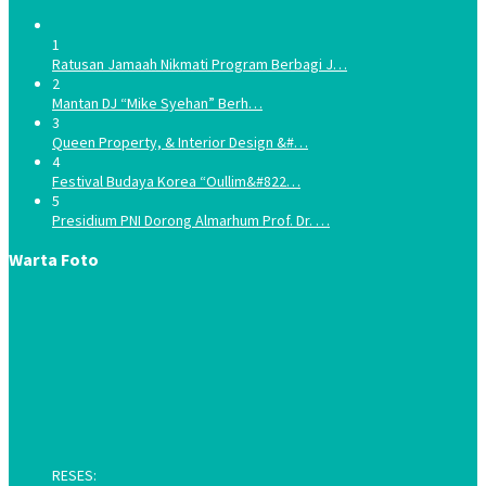
1
Ratusan Jamaah Nikmati Program Berbagi J…
2
Mantan DJ “Mike Syehan” Berh…
3
Queen Property, & Interior Design &#…
4
Festival Budaya Korea “Oullim&#822…
5
Presidium PNI Dorong Almarhum Prof. Dr. …
Warta Foto
RESES: