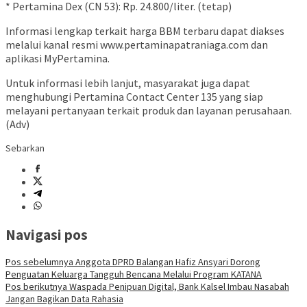
* Pertamina Dex (CN 53): Rp. 24.800/liter. (tetap)
Informasi lengkap terkait harga BBM terbaru dapat diakses
melalui kanal resmi www.pertaminapatraniaga.com dan
aplikasi MyPertamina.
Untuk informasi lebih lanjut, masyarakat juga dapat
menghubungi Pertamina Contact Center 135 yang siap
melayani pertanyaan terkait produk dan layanan perusahaan.
(Adv)
Sebarkan
Navigasi pos
Pos sebelumnya
Anggota DPRD Balangan Hafiz Ansyari Dorong
Penguatan Keluarga Tangguh Bencana Melalui Program KATANA
Pos berikutnya
Waspada Penipuan Digital, Bank Kalsel Imbau Nasabah
Jangan Bagikan Data Rahasia