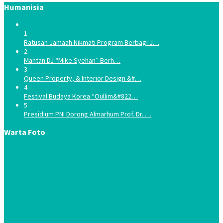
Humanisia
1
Ratusan Jamaah Nikmati Program Berbagi J…
2
Mantan DJ “Mike Syehan” Berh…
3
Queen Property, & Interior Design &#…
4
Festival Budaya Korea “Oullim&#822…
5
Presidium PNI Dorong Almarhum Prof. Dr. …
Warta Foto