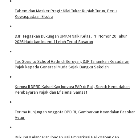
Fabem dan Masker Pragi : Nilai Tukar Rupiah Turun, Perlu
Kewaspadaan Ekstra
DJP Tegaskan Dukungan UMKM Naik Kelas, PP Nomor 20 Tahun
2026 Hadirkan Insentif Lebih Tepat Sasaran
Tax Goes to School Hadir di Seruyan, DJP Tanamkan Kesadaran
Pajak kepada Generasi Muda Sejak Bangku Sekolah
Komisi II DPRD Kalsel Kaji Inovasi PAD di Bali, Soroti Kemudahan
Pembayaran Pajak dan Efisiensi Samsat
Terima Kunjungan Anggota DPD RI, Gambarkan Keandalan Pasokan
Avtur
Dukung Kelancaran Ibadah Haji Embarkasi Balikpapan dan