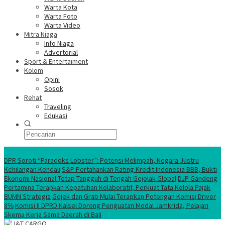
Warta Kota
Warta Foto
Warta Video
Mitra Niaga
Info Niaga
Advertorial
Sport & Entertaiment
Kolom
Opini
Sosok
Rehat
Traveling
Edukasi
Ekonomi Nasional
DPR Soroti “Paradoks Lobster”: Potensi Melimpah, Negara Justru
Kehilangan Kendali
S&P Pertahankan Rating Kredit Indonesia BBB, Bukti
Ekonomi Nasional Tetap Tangguh di Tengah Gejolak Global
DJP Gandeng
Pertamina Terapkan Kepatuhan Kolaboratif, Perkuat Tata Kelola Pajak
BUMN Strategis
Gojek dan Grab Mulai Terapkan Potongan Komisi Driver
8℅
Komisi II DPRD Kalsel Dorong Penguatan Modal Jamkrida, Pelajari
Skema Kerja Sama Daerah di Bali