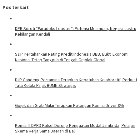
Pos terkait
DPR Soroti “Paradoks Lobster”: Potensi Melimpah, Negara Justru
Kehilangan Kendali
S&P Pertahankan Rating Kredit Indonesia BBB, Bukti Ekonomi
Nasional Tetap Tangguh di Tengah Gejolak Global
DJP Gandeng Pertamina Terapkan Kepatuhan Kolaboratif, Perkuat
Tata Kelola Pajak BUMN Strategis
Gojek dan Grab Mulai Terapkan Potongan Komisi Driver 8℅
Komisi II DPRD Kalsel Dorong Penguatan Modal Jamkrida, Pelajari
Skema Kerja Sama Daerah di Bali