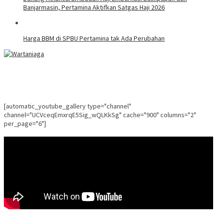
Banjarmasin, Pertamina Aktifkan Satgas Haji 2026
Harga BBM di SPBU Pertamina tak Ada Perubahan
[automatic_youtube_gallery type="channel"
channel="UCVceqEmxrqE5Sig_wQLKkSg" cache="900" columns="2"
per_page="6"]