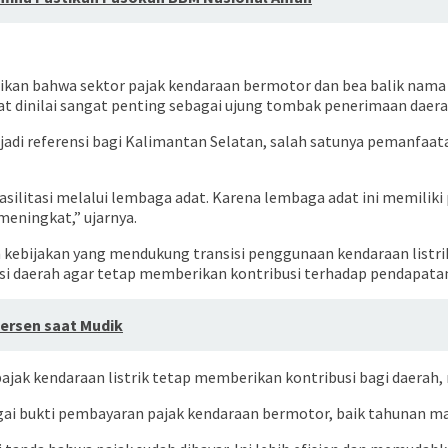
an bahwa sektor pajak kendaraan bermotor dan bea balik nama
at dinilai sangat penting sebagai ujung tombak penerimaan daera
njadi referensi bagi Kalimantan Selatan, salah satunya pemanf
asilitasi melalui lembaga adat. Karena lembaga adat ini memili
eningkat,” ujarnya.
 kebijakan yang mendukung transisi penggunaan kendaraan listrik
i daerah agar tetap memberikan kontribusi terhadap pendapatan
ersen saat Mudik
 pajak kendaraan listrik tetap memberikan kontribusi bagi daera
agai bukti pembayaran pajak kendaraan bermotor, baik tahunan ma