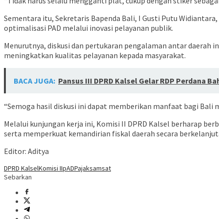
“Tidak harus selalu mengganti plat, cukup dengan stiker sebagai
Sementara itu, Sekretaris Bapenda Bali, I Gusti Putu Widianta
optimalisasi PAD melalui inovasi pelayanan publik.
Menurutnya, diskusi dan pertukaran pengalaman antar daerah 
meningkatkan kualitas pelayanan kepada masyarakat.
BACA JUGA:
Pansus III DPRD Kalsel Gelar RDP Perdana Ba
“Semoga hasil diskusi ini dapat memberikan manfaat bagi Bali
Melalui kunjungan kerja ini, Komisi II DPRD Kalsel berharap be
serta memperkuat kemandirian fiskal daerah secara berkelanjut
Editor: Aditya
DPRD Kalsel
Komisi II
pAD
Pajak
samsat
Sebarkan