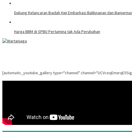
Dukung Kelancaran Ibadah Haji Embarkasi Balikpapan dan Banjarmasi
Harga BBM di SPBU Pertamina tak Ada Perubahan
[automatic_youtube_gallery type="channel" channel="UCVceqEmxrqE5Si