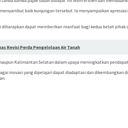
 tanda bahwa pajak sudah dibayar. Ini lebih efisien dan memudahk
ra, menyambut baik kunjungan tersebut. Ia menyampaikan apresia
ini diharapkan dapat memberikan manfaat bagi kedua belah piha
has Revisi Perda Pengelolaan Air Tanah
 maupun Kalimantan Selatan dalam upaya meningkatkan pendapatan
rbagai inovasi yang dipelajari dapat diadaptasi dan dikembangka
an.