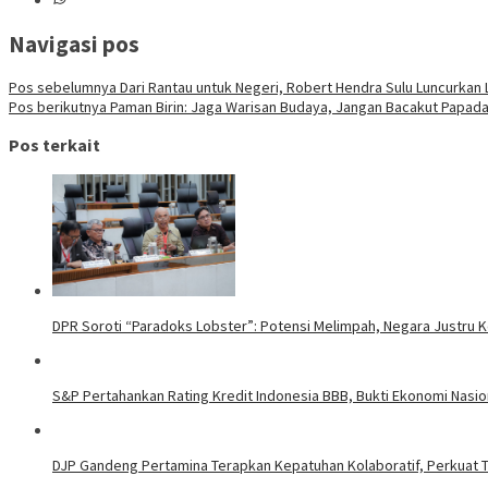
Navigasi pos
Pos sebelumnya
Dari Rantau untuk Negeri, Robert Hendra Sulu Luncurkan L
Pos berikutnya
Paman Birin: Jaga Warisan Budaya, Jangan Bacakut Papad
Pos terkait
DPR Soroti “Paradoks Lobster”: Potensi Melimpah, Negara Justru K
S&P Pertahankan Rating Kredit Indonesia BBB, Bukti Ekonomi Nasio
DJP Gandeng Pertamina Terapkan Kepatuhan Kolaboratif, Perkuat T