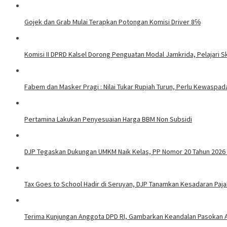
Gojek dan Grab Mulai Terapkan Potongan Komisi Driver 8℅
Komisi II DPRD Kalsel Dorong Penguatan Modal Jamkrida, Pelajari S
Fabem dan Masker Pragi : Nilai Tukar Rupiah Turun, Perlu Kewaspad
Pertamina Lakukan Penyesuaian Harga BBM Non Subsidi
DJP Tegaskan Dukungan UMKM Naik Kelas, PP Nomor 20 Tahun 2026 H
Tax Goes to School Hadir di Seruyan, DJP Tanamkan Kesadaran Pa
Terima Kunjungan Anggota DPD RI, Gambarkan Keandalan Pasokan 