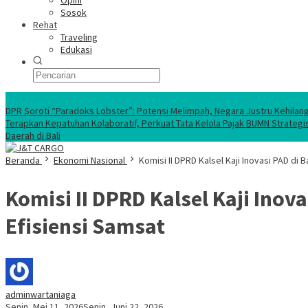
Opini
Sosok
Rehat
Traveling
Edukasi
Ekonomi Nasional
DPR Soroti “Paradoks Lobster”: Potensi Melimpah, Negara Justru Kehilan
Terapkan Kepatuhan Kolaboratif, Perkuat Tata Kelola Pajak BUMN Strategi
Daerah di Bali
Beranda
Ekonomi Nasional
Komisi II DPRD Kalsel Kaji Inovasi PAD di
Komisi II DPRD Kalsel Kaji Ino
Efisiensi Samsat
adminwartaniaga
Senin, Mei 11, 2026
Senin, Juni 22, 2026