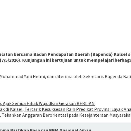
n Selatan bersama Badan Pendapatan Daerah (Bapenda) Kalsel
(7/5/2026). Kunjungan ini bertujuan untuk mempelajari berba
hammad Yani Helmi, dan diterima oleh Sekretaris Bapenda Bali, I
26, Ajak Semua Pihak Wujudkan Gerakan BERLIAN
 di Kalsel, Tertarik Kesuksesan Raih Predikat Provinsi Layak An
 Tekankan Anggaran Berorientasi pada Kesejahteraan Masyaraka
amina Pastikan Pasokan BBM Nasional Aman