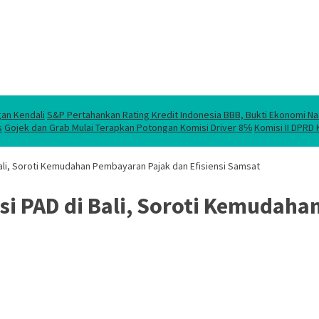
gan Kendali
S&P Pertahankan Rating Kredit Indonesia BBB, Bukti Ekonomi Na
s
Gojek dan Grab Mulai Terapkan Potongan Komisi Driver 8℅
Komisi II DPRD
 Bali, Soroti Kemudahan Pembayaran Pajak dan Efisiensi Samsat
vasi PAD di Bali, Soroti Kemuda