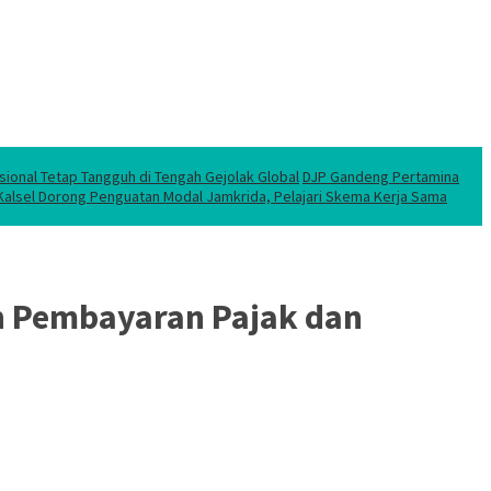
sional Tetap Tangguh di Tengah Gejolak Global
DJP Gandeng Pertamina
 Kalsel Dorong Penguatan Modal Jamkrida, Pelajari Skema Kerja Sama
han Pembayaran Pajak dan