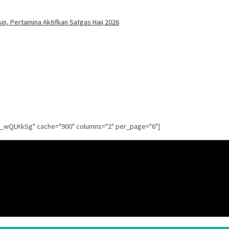
n, Pertamina Aktifkan Satgas Haji 2026
g_wQLKkSg" cache="900" columns="2" per_page="6"]