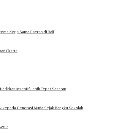
kema Kerja Sama Daerah di Bali
aan Ekstra
adirkan Insentif Lebih Tepat Sasaran
jak kepada Generasi Muda Sejak Bangku Sekolah
Avtur