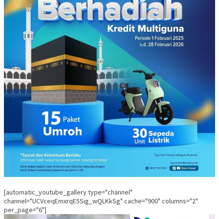
[automatic_youtube_gallery type="channel"
channel="UCVceqEmxrqE5Sig_wQLKkSg" cache="900" columns="2"
per_page="6"]