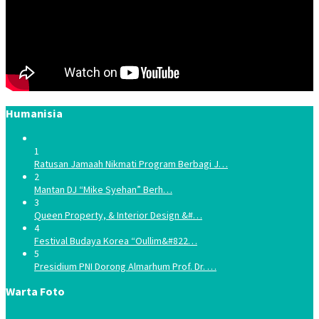
Humanisia
1
Ratusan Jamaah Nikmati Program Berbagi J…
2
Mantan DJ “Mike Syehan” Berh…
3
Queen Property, & Interior Design &#…
4
Festival Budaya Korea “Oullim&#822…
5
Presidium PNI Dorong Almarhum Prof. Dr. …
Warta Foto