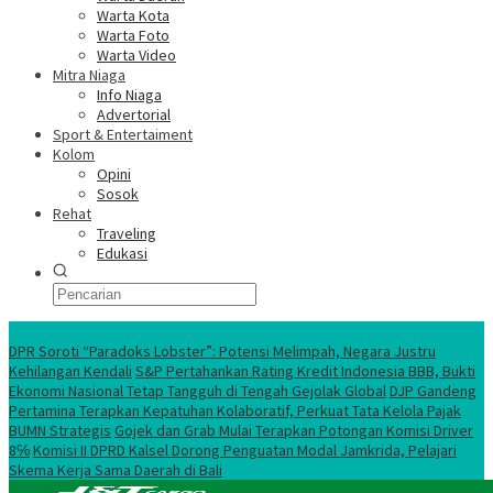
Warta Kota
Warta Foto
Warta Video
Mitra Niaga
Info Niaga
Advertorial
Sport & Entertaiment
Kolom
Opini
Sosok
Rehat
Traveling
Edukasi
Ekonomi Nasional
DPR Soroti “Paradoks Lobster”: Potensi Melimpah, Negara Justru
Kehilangan Kendali
S&P Pertahankan Rating Kredit Indonesia BBB, Bukti
Ekonomi Nasional Tetap Tangguh di Tengah Gejolak Global
DJP Gandeng
Pertamina Terapkan Kepatuhan Kolaboratif, Perkuat Tata Kelola Pajak
BUMN Strategis
Gojek dan Grab Mulai Terapkan Potongan Komisi Driver
8℅
Komisi II DPRD Kalsel Dorong Penguatan Modal Jamkrida, Pelajari
Skema Kerja Sama Daerah di Bali