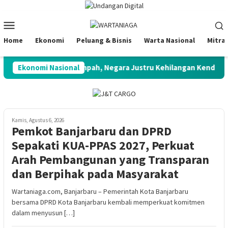
Loncat
ke
Menu
konten
Mobile
Home
Ekonomi
Peluang & Bisnis
Warta Nasional
Mitra
ster”: Potensi Melimpah, Negara Justru Kehilangan Kendali
Ekonomi Nasional
Kamis, Agustus 6, 2026
Pemkot Banjarbaru dan DPRD
Sepakati KUA-PPAS 2027, Perkuat
Arah Pembangunan yang Transparan
dan Berpihak pada Masyarakat
Wartaniaga.com, Banjarbaru – Pemerintah Kota Banjarbaru
bersama DPRD Kota Banjarbaru kembali memperkuat komitmen
dalam menyusun […]