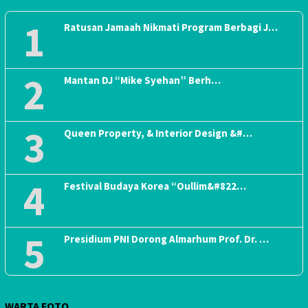
1
Ratusan Jamaah Nikmati Program Berbagi J…
2
Mantan DJ “Mike Syehan” Berh…
3
Queen Property, & Interior Design &#…
4
Festival Budaya Korea “Oullim&#822…
5
Presidium PNI Dorong Almarhum Prof. Dr. …
WARTA FOTO