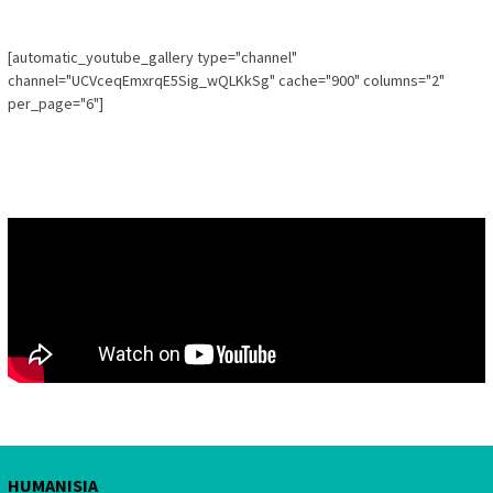
[automatic_youtube_gallery type="channel"
channel="UCVceqEmxrqE5Sig_wQLKkSg" cache="900" columns="2"
per_page="6"]
HUMANISIA