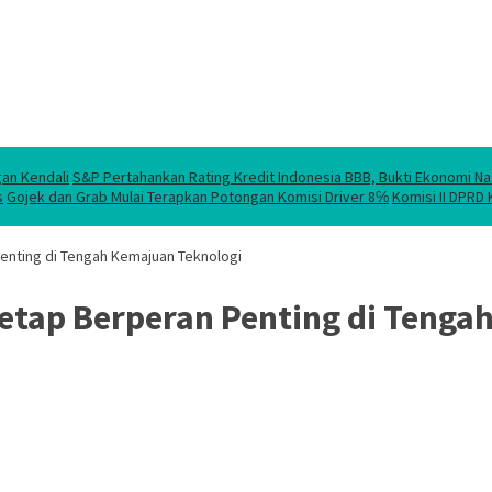
gan Kendali
S&P Pertahankan Rating Kredit Indonesia BBB, Bukti Ekonomi Na
s
Gojek dan Grab Mulai Terapkan Potongan Komisi Driver 8℅
Komisi II DPRD
enting di Tengah Kemajuan Teknologi
tap Berperan Penting di Tenga