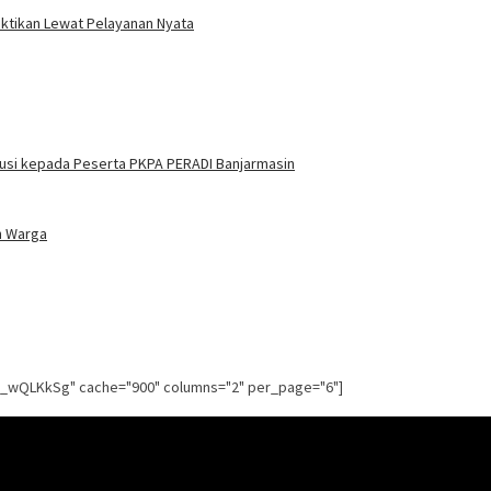
uktikan Lewat Pelayanan Nyata
itusi kepada Peserta PKPA PERADI Banjarmasin
n Warga
g_wQLKkSg" cache="900" columns="2" per_page="6"]