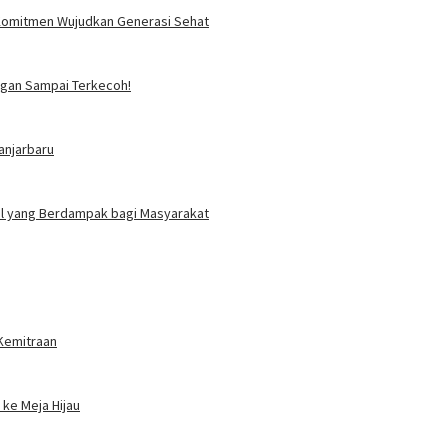
i Komitmen Wujudkan Generasi Sehat
angan Sampai Terkecoh!
anjarbaru
ial yang Berdampak bagi Masyarakat
 Kemitraan
ke Meja Hijau