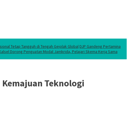
sional Tetap Tangguh di Tengah Gejolak Global
DJP Gandeng Pertamina
 Kalsel Dorong Penguatan Modal Jamkrida, Pelajari Skema Kerja Sama
h Kemajuan Teknologi