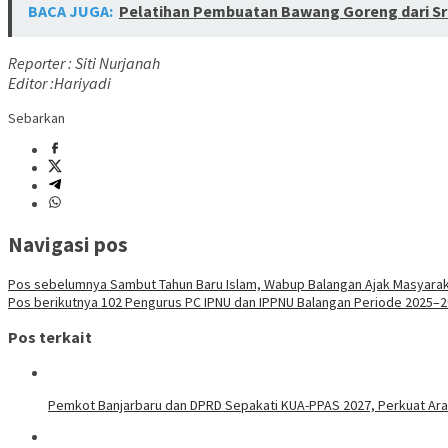
BACA JUGA:
Pelatihan Pembuatan Bawang Goreng dari Sr
Reporter : Siti Nurjanah
Editor :Hariyadi
Sebarkan
Navigasi pos
Pos sebelumnya
Sambut Tahun Baru Islam, Wabup Balangan Ajak Masyaraka
Pos berikutnya
102 Pengurus PC IPNU dan IPPNU Balangan Periode 2025–
Pos terkait
Pemkot Banjarbaru dan DPRD Sepakati KUA-PPAS 2027, Perkuat Ar