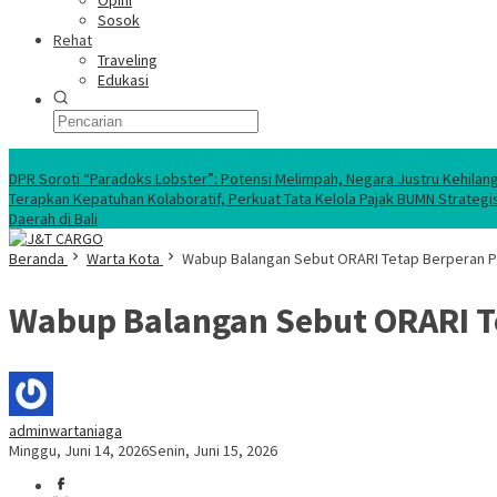
Opini
Sosok
Rehat
Traveling
Edukasi
Ekonomi Nasional
DPR Soroti “Paradoks Lobster”: Potensi Melimpah, Negara Justru Kehilan
Terapkan Kepatuhan Kolaboratif, Perkuat Tata Kelola Pajak BUMN Strategi
Daerah di Bali
Beranda
Warta Kota
Wabup Balangan Sebut ORARI Tetap Berperan P
Wabup Balangan Sebut ORARI Te
adminwartaniaga
Minggu, Juni 14, 2026
Senin, Juni 15, 2026