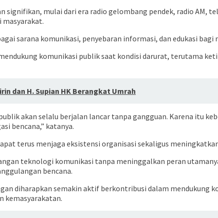
signifikan, mulai dari era radio gelombang pendek, radio AM, tel
i masyarakat.
ebagai sarana komunikasi, penyebaran informasi, dan edukasi bagi
mendukung komunikasi publik saat kondisi darurat, terutama ke
rin dan H. Supian HK Berangkat Umrah
ublik akan selalu berjalan lancar tanpa gangguan. Karena itu ke
si bencana,” katanya.
pat terus menjaga eksistensi organisasi sekaligus meningkatkan
bangan teknologi komunikasi tanpa meninggalkan peran utamany
nanggulangan bencana.
an diharapkan semakin aktif berkontribusi dalam mendukung komu
n kemasyarakatan.