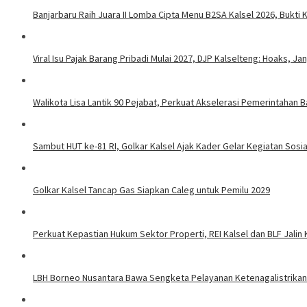
Banjarbaru Raih Juara II Lomba Cipta Menu B2SA Kalsel 2026, Bukt
Viral Isu Pajak Barang Pribadi Mulai 2027, DJP Kalselteng: Hoaks, J
Walikota Lisa Lantik 90 Pejabat, Perkuat Akselerasi Pemerintahan B
Sambut HUT ke-81 RI, Golkar Kalsel Ajak Kader Gelar Kegiatan Sos
Golkar Kalsel Tancap Gas Siapkan Caleg untuk Pemilu 2029
Perkuat Kepastian Hukum Sektor Properti, REI Kalsel dan BLF Jalin
LBH Borneo Nusantara Bawa Sengketa Pelayanan Ketenagalistrikan 