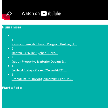
Humanisia
1
Ratusan Jamaah Nikmati Program Berbagi J…
2
Mantan DJ “Mike Syehan” Berh…
3
Queen Property, & Interior Design &#…
4
Festival Budaya Korea “Oullim&#822…
5
Presidium PNI Dorong Almarhum Prof. Dr. …
Warta Foto