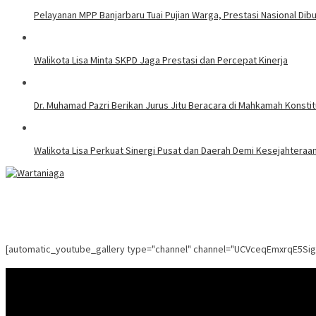
Pelayanan MPP Banjarbaru Tuai Pujian Warga, Prestasi Nasional Dib
Walikota Lisa Minta SKPD Jaga Prestasi dan Percepat Kinerja
Dr. Muhamad Pazri Berikan Jurus Jitu Beracara di Mahkamah Konst
Walikota Lisa Perkuat Sinergi Pusat dan Daerah Demi Kesejahteraa
[automatic_youtube_gallery type="channel" channel="UCVceqEmxrqE5Si