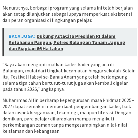
Menurutnya, berbagai program yang selama ini telah berjalan
akan tetap dilanjutkan sebagai upaya memperkuat eksistensi
dan peran organisasi di lingkungan pelajar.
BACA JUGA:
Dukung AstaCita Presiden RI dalam
Ketahanan Pangan, Polres Balangan Tanam Jagung
dan Siapkan 66 Ha Lahan
“Saya akan mengoptimalkan kader-kader yang ada di
Balangan, mulai dari tingkat kecamatan hingga sekolah. Selain
itu, Festival Habsyi se-Banua Anam yang telah berlangsung
selama tiga tahun berturut-turut juga akan kembali digelar
pada tahun 2026,” ungkapnya.
Muhammad Alfin berharap kepengurusan masa khidmat 2025–
2027 dapat semakin memperkuat pengembangan kader, baik
dalam aspek keagamaan, teknologi, maupun literasi. Dengan
demikian, para pelajar diharapkan mampu mengikuti
perkembangan zaman tanpa mengesampingkan nilai-nilai
keislaman dan kebangsaan.