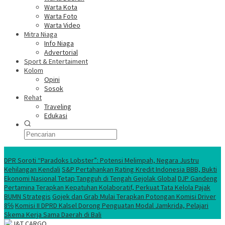
Warta Kota
Warta Foto
Warta Video
Mitra Niaga
Info Niaga
Advertorial
Sport & Entertaiment
Kolom
Opini
Sosok
Rehat
Traveling
Edukasi
Ekonomi Nasional
DPR Soroti “Paradoks Lobster”: Potensi Melimpah, Negara Justru
Kehilangan Kendali
S&P Pertahankan Rating Kredit Indonesia BBB, Bukti
Ekonomi Nasional Tetap Tangguh di Tengah Gejolak Global
DJP Gandeng
Pertamina Terapkan Kepatuhan Kolaboratif, Perkuat Tata Kelola Pajak
BUMN Strategis
Gojek dan Grab Mulai Terapkan Potongan Komisi Driver
8℅
Komisi II DPRD Kalsel Dorong Penguatan Modal Jamkrida, Pelajari
Skema Kerja Sama Daerah di Bali