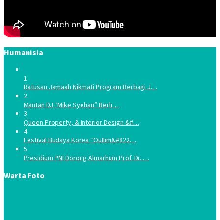
Humanisia
1
Ratusan Jamaah Nikmati Program Berbagi J…
2
Mantan DJ “Mike Syehan” Berh…
3
Queen Property, & Interior Design &#…
4
Festival Budaya Korea “Oullim&#822…
5
Presidium PNI Dorong Almarhum Prof. Dr. …
Warta Foto