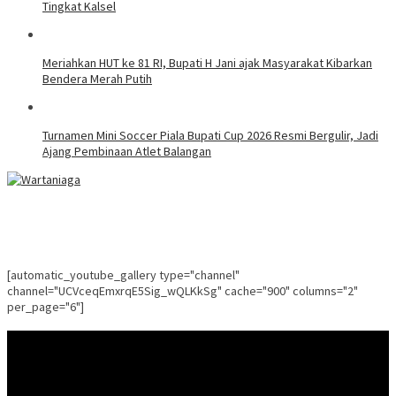
Tingkat Kalsel
Meriahkan HUT ke 81 RI, Bupati H Jani ajak Masyarakat Kibarkan
Bendera Merah Putih
Turnamen Mini Soccer Piala Bupati Cup 2026 Resmi Bergulir, Jadi
Ajang Pembinaan Atlet Balangan
[automatic_youtube_gallery type="channel"
channel="UCVceqEmxrqE5Sig_wQLKkSg" cache="900" columns="2"
per_page="6"]