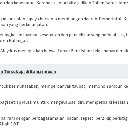
lan dan kebenaran. Karena itu, mari kita jadikan Tahun Baru Isl
wujudkan dalam upaya bersama membangun daerah. Pemerintah K
nan yang berkelanjutan.
peningkatan layanan kesehatan dan pendidikan yang berkualitas, 
aten Balangan.
 Alaydrus menegaskan bahwa Tahun Baru Islam tidak hanya dimakn
n Tercukupi di Banjarmasin
tuk bermuhasabah, memperbanyak taubat, memohon ampun kepad
 setiap Muslim untuk mengevaluasi diri, memperbaiki kesalahan
harram dengan berbagai amalan ibadah, seperti berzikir, beristi
Allah SWT.