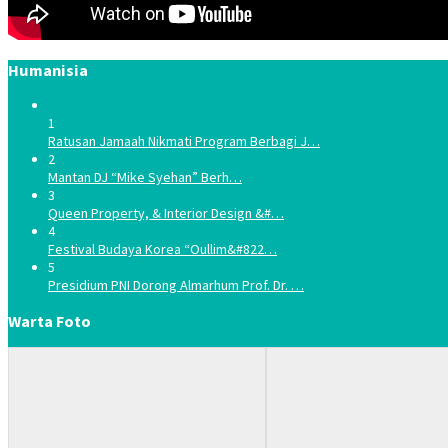
Humanisia
1
Ratusan Jamaah Nikmati Program Berbagi J…
2
Mantan DJ “Mike Syehan” Berh…
3
Queen Property, & Interior Design &#…
4
Festival Budaya Korea “Oullim&#822…
5
Presidium PNI Dorong Almarhum Prof. Dr. …
Warta Foto