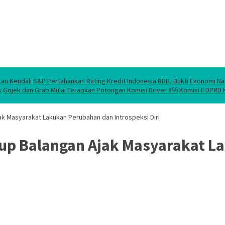
gan Kendali
S&P Pertahankan Rating Kredit Indonesia BBB, Bukti Ekonomi Na
s
Gojek dan Grab Mulai Terapkan Potongan Komisi Driver 8℅
Komisi II DPRD
k Masyarakat Lakukan Perubahan dan Introspeksi Diri
up Balangan Ajak Masyarakat L