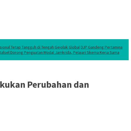
sional Tetap Tangguh di Tengah Gejolak Global
DJP Gandeng Pertamina
 Kalsel Dorong Penguatan Modal Jamkrida, Pelajari Skema Kerja Sama
akukan Perubahan dan