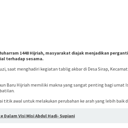
 Muharram 1448 Hijriah, masyarakat diajak menjadikan pergan
al terhadap sesama.
i, saat menghadiri kegiatan tablig akbar di Desa Sirap, Kecamat
 Baru Hijriah memiliki makna yang sangat penting bagi umat Is
batilan.
titik awal untuk melakukan perubahan ke arah yang lebih baik d
Dalam Visi Misi Abdul Hadi- Supiani