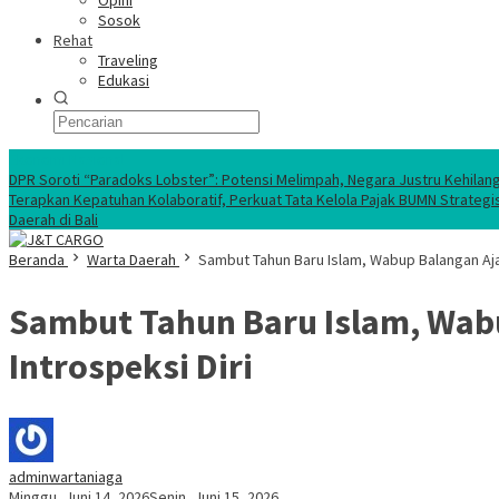
Opini
Sosok
Rehat
Traveling
Edukasi
Ekonomi Nasional
DPR Soroti “Paradoks Lobster”: Potensi Melimpah, Negara Justru Kehilan
Terapkan Kepatuhan Kolaboratif, Perkuat Tata Kelola Pajak BUMN Strategi
Daerah di Bali
Beranda
Warta Daerah
Sambut Tahun Baru Islam, Wabup Balangan Aja
Sambut Tahun Baru Islam, Wab
Introspeksi Diri
adminwartaniaga
Minggu, Juni 14, 2026
Senin, Juni 15, 2026