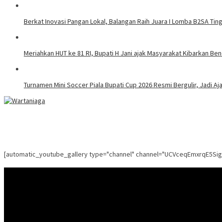
Berkat Inovasi Pangan Lokal, Balangan Raih Juara I Lomba B2SA Ting
Meriahkan HUT ke 81 RI, Bupati H Jani ajak Masyarakat Kibarkan Be
Turnamen Mini Soccer Piala Bupati Cup 2026 Resmi Bergulir, Jadi A
[automatic_youtube_gallery type="channel" channel="UCVceqEmxrqE5Si