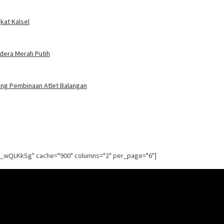
kat Kalsel
ndera Merah Putih
jang Pembinaan Atlet Balangan
g_wQLKkSg" cache="900" columns="2" per_page="6"]