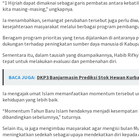
“1 Hijriah dapat dimaknai sebagai garis pembatas antara kebati
kita masing-masing,” ungkapnya.
Ia menambahkan, semangat perubahan tersebut juga perlu di
kesejahteraan masyarakat melalui berbagai program pembangu
Beragam program prioritas yang terus dijalankan di antaranya 
dukungan terhadap peningkatan sumber daya manusia di Kabup
Sementara itu, dalam tausiah yang disampaikannya, Habib Rifky
tepat untuk melakukan evaluasi dan pembenahan diri.
BACA JUGA:
DKP3 Banjarmasin Prediksi Stok Hewan Kurba
Ia mengajak umat Islam memanfaatkan momentum tersebut un
kehidupan yang lebih baik.
“Momentum Tahun Baru Islam hendaknya menjadi kesempatan bagi
dibandingkan sebelumnya,” tuturnya.
Selain itu, ia juga mengimbau masyarakat agar mengisi bulan Mu
meningkatkan sedekah sebagai upaya mendekatkan diri kepada 