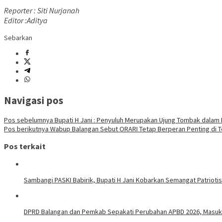
Reporter : Siti Nurjanah
Editor :Aditya
Sebarkan
Navigasi pos
Pos sebelumnya
Bupati H Jani : Penyuluh Merupakan Ujung Tombak dalam
Pos berikutnya
Wabup Balangan Sebut ORARI Tetap Berperan Penting di 
Pos terkait
Sambangi PASKI Babirik, Bupati H Jani Kobarkan Semangat Patrioti
DPRD Balangan dan Pemkab Sepakati Perubahan APBD 2026, Masuk 