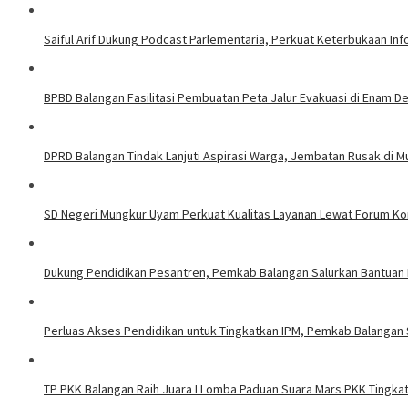
Saiful Arif Dukung Podcast Parlementaria, Perkuat Keterbukaan In
BPBD Balangan Fasilitasi Pembuatan Peta Jalur Evakuasi di Enam 
DPRD Balangan Tindak Lanjuti Aspirasi Warga, Jembatan Rusak di Mu
SD Negeri Mungkur Uyam Perkuat Kualitas Layanan Lewat Forum Kon
Dukung Pendidikan Pesantren, Pemkab Balangan Salurkan Bantuan 
Perluas Akses Pendidikan untuk Tingkatkan IPM, Pemkab Balangan 
TP PKK Balangan Raih Juara I Lomba Paduan Suara Mars PKK Tingkat