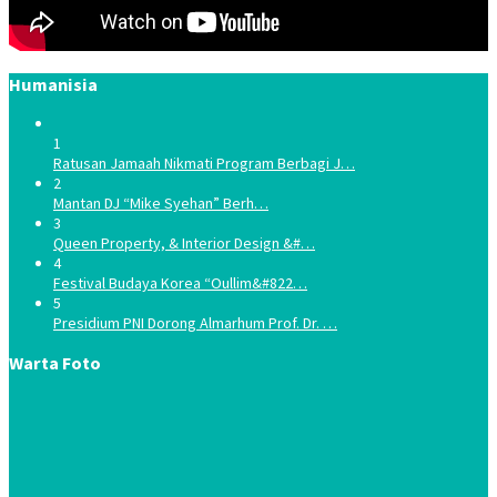
Humanisia
1
Ratusan Jamaah Nikmati Program Berbagi J…
2
Mantan DJ “Mike Syehan” Berh…
3
Queen Property, & Interior Design &#…
4
Festival Budaya Korea “Oullim&#822…
5
Presidium PNI Dorong Almarhum Prof. Dr. …
Warta Foto