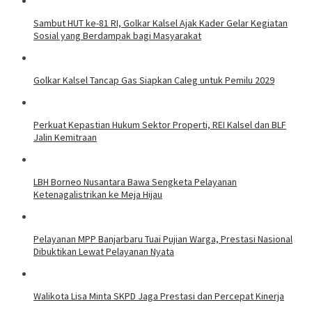
Sambut HUT ke-81 RI, Golkar Kalsel Ajak Kader Gelar Kegiatan
Sosial yang Berdampak bagi Masyarakat
Golkar Kalsel Tancap Gas Siapkan Caleg untuk Pemilu 2029
Perkuat Kepastian Hukum Sektor Properti, REI Kalsel dan BLF
Jalin Kemitraan
LBH Borneo Nusantara Bawa Sengketa Pelayanan
Ketenagalistrikan ke Meja Hijau
Pelayanan MPP Banjarbaru Tuai Pujian Warga, Prestasi Nasional
Dibuktikan Lewat Pelayanan Nyata
Walikota Lisa Minta SKPD Jaga Prestasi dan Percepat Kinerja