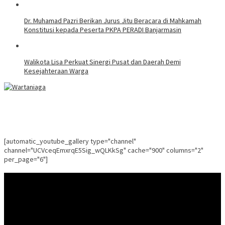
Dr. Muhamad Pazri Berikan Jurus Jitu Beracara di Mahkamah
Konstitusi kepada Peserta PKPA PERADI Banjarmasin
Walikota Lisa Perkuat Sinergi Pusat dan Daerah Demi
Kesejahteraan Warga
[automatic_youtube_gallery type="channel"
channel="UCVceqEmxrqE5Sig_wQLKkSg" cache="900" columns="2"
per_page="6"]