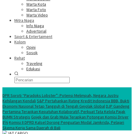
Warta Kota
Warta Foto
Warta Video
Mitra Niaga
Info Niaga
Advertorial
Sport & Entertaiment
Kolom
Opini
Sosok
Rehat
Traveling
Edukasi
Ekonomi Nasional
DPR Soroti “Paradoks Lobster”: Potensi Melimpah, Negara Justru
Kehilangan Kendali
S&P Pertahankan Rating Kredit Indonesia BBB, Bukti
Ekonomi Nasional Tetap Tangguh di Tengah Gejolak Global
DJP Gandeng
Pertamina Terapkan Kepatuhan Kolaboratif, Perkuat Tata Kelola Pajak
BUMN Strategis
Gojek dan Grab Mulai Terapkan Potongan Komisi Driver
8℅
Komisi II DPRD Kalsel Dorong Penguatan Modal Jamkrida, Pelajari
Skema Kerja Sama Daerah di Bali