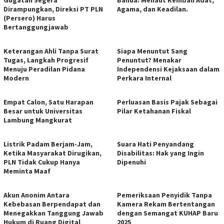
Gugatan Segera
Banua: Menaut Kembali Adat,
Dirampungkan, Direksi PT PLN
Agama, dan Keadilan.
(Persero) Harus
Bertanggungjawab
Keterangan Ahli Tanpa Surat
Siapa Menuntut Sang
Tugas, Langkah Progresif
Penuntut? Menakar
Menuju Peradilan Pidana
Independensi Kejaksaan dalam
Modern
Perkara Internal
Empat Calon, Satu Harapan
Perluasan Basis Pajak Sebagai
Besar untuk Universitas
Pilar Ketahanan Fiskal
Lambung Mangkurat
Listrik Padam Berjam-Jam,
Suara Hati Penyandang
Ketika Masyarakat Dirugikan,
Disabilitas: Hak yang Ingin
PLN Tidak Cukup Hanya
Dipenuhi
Meminta Maaf
Akun Anonim Antara
Pemeriksaan Penyidik Tanpa
Kebebasan Berpendapat dan
Kamera Rekam Bertentangan
Menegakkan Tanggung Jawab
dengan Semangat KUHAP Baru
Hukum di Ruang Digital
2025