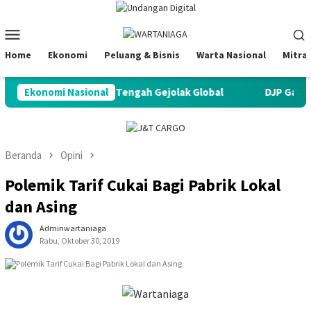
Loncat
ke
Menu
konten
Mobile
Home
Ekonomi
Peluang & Bisnis
Warta Nasional
Mitra
l Tetap Tangguh di Tengah Gejolak Global
Ekonomi Nasional
DJP Gandeng P
Beranda
Opini
Polemik Tarif Cukai Bagi Pabrik Lokal
dan Asing
Adminwartaniaga
Rabu, Oktober 30, 2019