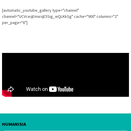
[automatic_youtube_gallery type="channel"
channel="UCVceqEmxrqE5Sig_wQLKkSg" cache="900" columns="2"
per_page="6"]
HUMANISIA