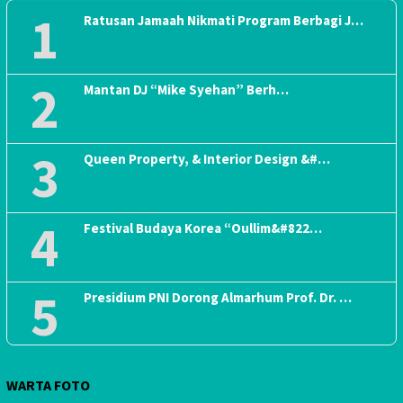
1
Ratusan Jamaah Nikmati Program Berbagi J…
2
Mantan DJ “Mike Syehan” Berh…
3
Queen Property, & Interior Design &#…
4
Festival Budaya Korea “Oullim&#822…
5
Presidium PNI Dorong Almarhum Prof. Dr. …
WARTA FOTO