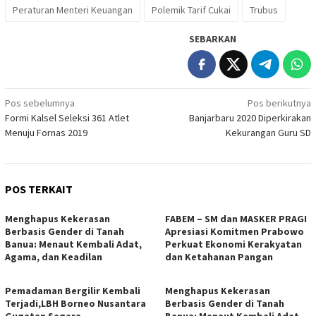
Peraturan Menteri Keuangan
Polemik Tarif Cukai
Trubus
SEBARKAN
Navigasi
Pos sebelumnya
Pos berikutnya
Formi Kalsel Seleksi 361 Atlet
Banjarbaru 2020 Diperkirakan
pos
Menuju Fornas 2019
Kekurangan Guru SD
POS TERKAIT
Menghapus Kekerasan
FABEM – SM dan MASKER PRAGI
Berbasis Gender di Tanah
Apresiasi Komitmen Prabowo
Banua: Menaut Kembali Adat,
Perkuat Ekonomi Kerakyatan
Agama, dan Keadilan
dan Ketahanan Pangan
Pemadaman Bergilir Kembali
Menghapus Kekerasan
Terjadi,LBH Borneo Nusantara
Berbasis Gender di Tanah