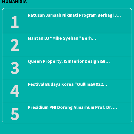
HUMANISIA
1
Ratusan Jamaah Nikmati Program Berbagi J…
2
Mantan DJ “Mike Syehan” Berh…
3
Queen Property, & Interior Design &#…
4
Festival Budaya Korea “Oullim&#822…
5
Presidium PNI Dorong Almarhum Prof. Dr. …