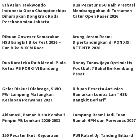
8th Asian Taekwondo
Dua Pecatur HSU Raih Prestasi
Indonesia Open Championships
Membanggakan di Turnamen
Diharapkan Dongkrak Roda
Catur Open Paser 2026
Perekonomian Jakarta
Ribuan Goweser Semarakan
Arung Jeram Resmi
HSU Bangkit Bike Fest 2026 –
Dipertandingkan di PON XXII
Fun Bike & XCM Race
NTT-NTB 2028
Dua Karateka Raih Medali Piala
Ronny Tanuwijaya Optimistis
Ketua PB FORKI VI Bandung
Football 7 Bakal Berkembang
Pesat
Gelar Diskusi Olahraga, SIWO
Ribuan Peserta Antusias
PWI Lampung Matangkan
Ramaikan Lomba Lari “HSU
Kesiapan Porwanas 2027
Bangkit Berlari”
​Aklamasi, Paman Birin Kembali
Lampung Resmi Jadi Tuan
Pimpin PB Lemkari 2026-2031
Rumah HPN dan Porwanas 2027
150 Pecatur Ikuti Kejuaraan
PWI Kalsel Uji Tanding Billiard