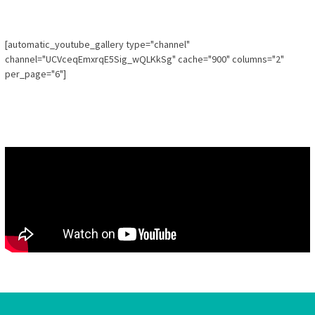
[automatic_youtube_gallery type="channel"
channel="UCVceqEmxrqE5Sig_wQLKkSg" cache="900" columns="2"
per_page="6"]