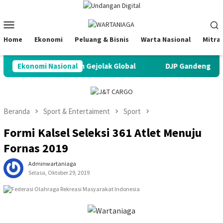
Loncat
ke
Menu
konten
Mobile
Home
Ekonomi
Peluang & Bisnis
Warta Nasional
Mitra
Tangguh di Tengah Gejolak Global
Ekonomi Nasional
DJP Gandeng Pertamina
Beranda
Sport & Entertaiment
Sport
Formi Kalsel Seleksi 361 Atlet Menuju
Fornas 2019
Adminwartaniaga
Selasa, Oktober 29, 2019