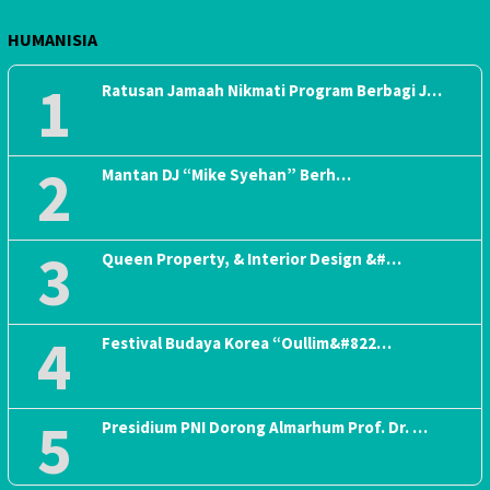
HUMANISIA
1
Ratusan Jamaah Nikmati Program Berbagi J…
2
Mantan DJ “Mike Syehan” Berh…
3
Queen Property, & Interior Design &#…
4
Festival Budaya Korea “Oullim&#822…
5
Presidium PNI Dorong Almarhum Prof. Dr. …