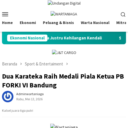
Loncat
ke
Menu
konten
Mobile
Home
Ekonomi
Peluang & Bisnis
Warta Nasional
Mitra
i Melimpah, Negara Justru Kehilangan Kendali
Ekonomi Nasional
S&P Perta
Beranda
Sport & Entertaiment
Dua Karateka Raih Medali Piala Ketua PB
FORKI VI Bandung
Adminwartaniaga
Rabu, Mei 13, 2026
Kalsel juara tiga putri