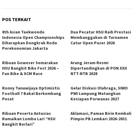
POS TERKAIT
8th Asian Taekwondo
Dua Pecatur HSU Raih Prestasi
Indonesia Open Championships
Membanggakan di Turnamen
Diharapkan Dongkrak Roda
Catur Open Paser 2026
Perekonomian Jakarta
Ribuan Goweser Semarakan
Arung Jeram Resmi
HSU Bangkit Bike Fest 2026 –
Dipertandingkan di PON XXII
Fun Bike & XCM Race
NTT-NTB 2028
Ronny Tanuwijaya Optimistis
Gelar Diskusi Olahraga, SIWO
Football 7 Bakal Berkembang
PWI Lampung Matangkan
Pesat
Kesiapan Porwanas 2027
Ribuan Peserta Antusias
​Aklamasi, Paman Birin Kembali
Ramaikan Lomba Lari “HSU
Pimpin PB Lemkari 2026-2031
Bangkit Berlari”