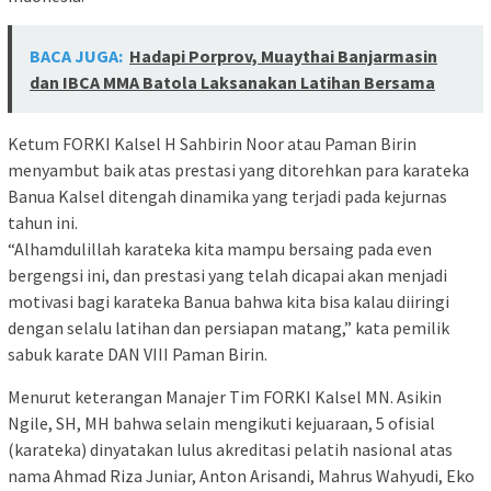
BACA JUGA:
Hadapi Porprov, Muaythai Banjarmasin
dan IBCA MMA Batola Laksanakan Latihan Bersama
Ketum FORKI Kalsel H Sahbirin Noor atau Paman Birin
menyambut baik atas prestasi yang ditorehkan para karateka
Banua Kalsel ditengah dinamika yang terjadi pada kejurnas
tahun ini.
“Alhamdulillah karateka kita mampu bersaing pada even
bergengsi ini, dan prestasi yang telah dicapai akan menjadi
motivasi bagi karateka Banua bahwa kita bisa kalau diiringi
dengan selalu latihan dan persiapan matang,” kata pemilik
sabuk karate DAN VIII Paman Birin.
Menurut keterangan Manajer Tim FORKI Kalsel MN. Asikin
Ngile, SH, MH bahwa selain mengikuti kejuaraan, 5 ofisial
(karateka) dinyatakan lulus akreditasi pelatih nasional atas
nama Ahmad Riza Juniar, Anton Arisandi, Mahrus Wahyudi, Eko