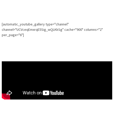
[automatic_youtube_gallery type="channel"
channel="UCVceqEmxrqE5Sig_wQLKkSg" cache="900" columns="2"
per_page="6"]