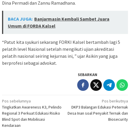
Dina Permadi dan Zannu Ramadhana.
BACA JUGA:
Banjarmasin Kembali Sambet Juara
Umum di FORDA Kalsel
“Patut kita syukuri sekarang FORKI Kalsel bertambah lagi 5
pelatih level Nasional setelah mengikuti ujian akreditasi
pelatih nasional seiring kejurnas ini, ” ujar Asikin yang juga
berprofesi sebagai advokat.
SEBARKAN
Navigasi
Pos sebelumnya
Pos berikutnya
Tingkatkan Awareness K3, Pelindo
DKP3 Balangan Edukasi Peternak
pos
Regional 3 Perkuat Edukasi Risiko
Desa Inan soal Penyakit Ternak dan
Blind Spot dan Mobilisasi
Biosecurity
Kendaraan