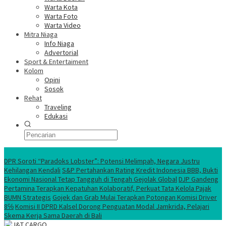
Warta Kota
Warta Foto
Warta Video
Mitra Niaga
Info Niaga
Advertorial
Sport & Entertaiment
Kolom
Opini
Sosok
Rehat
Traveling
Edukasi
Ekonomi Nasional
DPR Soroti “Paradoks Lobster”: Potensi Melimpah, Negara Justru
Kehilangan Kendali
S&P Pertahankan Rating Kredit Indonesia BBB, Bukti
Ekonomi Nasional Tetap Tangguh di Tengah Gejolak Global
DJP Gandeng
Pertamina Terapkan Kepatuhan Kolaboratif, Perkuat Tata Kelola Pajak
BUMN Strategis
Gojek dan Grab Mulai Terapkan Potongan Komisi Driver
8℅
Komisi II DPRD Kalsel Dorong Penguatan Modal Jamkrida, Pelajari
Skema Kerja Sama Daerah di Bali