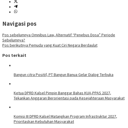
Navigasi pos
Pos sebelumnya
Omnibus Law, Alternatif “Penebus Dosa” Periode
Sebelumnya?
Pos berikutnya
Pemuda yang Kuat Ciri Negara Berdaulat
Pos terkait
Bangun citra Positif, PT Bangun Banua Gelar Dialog Terbuka
Ketua DPRD Kalsel Pimpin Banggar Bahas KUA-PPAS 2027,
Tekankan Anggaran Berorientasi pada Kesejahteraan Masyarakat
Komisi III DPRD Kalsel Matangkan Program Infrastruktur 2027,
Prioritaskan Kebutuhan Masyarakat