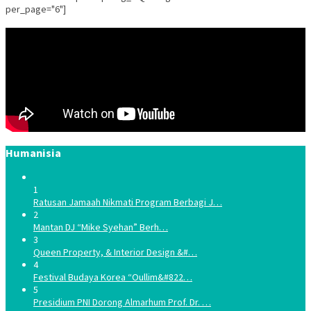
per_page="6"]
Humanisia
1
Ratusan Jamaah Nikmati Program Berbagi J…
2
Mantan DJ “Mike Syehan” Berh…
3
Queen Property, & Interior Design &#…
4
Festival Budaya Korea “Oullim&#822…
5
Presidium PNI Dorong Almarhum Prof. Dr. …