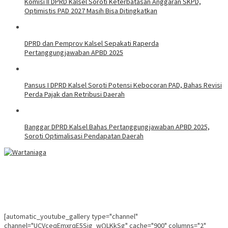
Komisi II DPRD Kalsel Soroti Keterbatasan Anggaran SKPD,
Optimistis PAD 2027 Masih Bisa Ditingkatkan
DPRD dan Pemprov Kalsel Sepakati Raperda
Pertanggungjawaban APBD 2025
Pansus I DPRD Kalsel Soroti Potensi Kebocoran PAD, Bahas Revisi
Perda Pajak dan Retribusi Daerah
Banggar DPRD Kalsel Bahas Pertanggungjawaban APBD 2025,
Soroti Optimalisasi Pendapatan Daerah
[automatic_youtube_gallery type="channel"
channel="UCVceqEmxrqE5Sig_wQLKkSg" cache="900" columns="2"