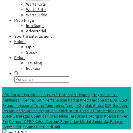
Warta Kota
Warta Foto
Warta Video
Mitra Niaga
Info Niaga
Advertorial
Sport & Entertaiment
Kolom
Opini
Sosok
Rehat
Traveling
Edukasi
Ekonomi Nasional
DPR Soroti “Paradoks Lobster”: Potensi Melimpah, Negara Justru
Kehilangan Kendali
S&P Pertahankan Rating Kredit Indonesia BBB, Bukti
Ekonomi Nasional Tetap Tangguh di Tengah Gejolak Global
DJP Gandeng
Pertamina Terapkan Kepatuhan Kolaboratif, Perkuat Tata Kelola Pajak
BUMN Strategis
Gojek dan Grab Mulai Terapkan Potongan Komisi Driver
8℅
Komisi II DPRD Kalsel Dorong Penguatan Modal Jamkrida, Pelajari
Skema Kerja Sama Daerah di Bali