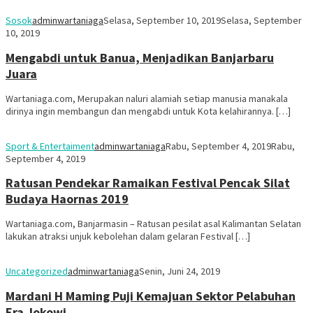
Sosok
adminwartaniaga
Selasa, September 10, 2019
Selasa, September
10, 2019
Mengabdi untuk Banua, Menjadikan Banjarbaru
Juara
Wartaniaga.com, Merupakan naluri alamiah setiap manusia manakala
dirinya ingin membangun dan mengabdi untuk Kota kelahirannya. […]
Sport & Entertaiment
adminwartaniaga
Rabu, September 4, 2019
Rabu,
September 4, 2019
Ratusan Pendekar Ramaikan Festival Pencak Silat
Budaya Haornas 2019
Wartaniaga.com, Banjarmasin – Ratusan pesilat asal Kalimantan Selatan
lakukan atraksi unjuk kebolehan dalam gelaran Festival […]
Uncategorized
adminwartaniaga
Senin, Juni 24, 2019
Mardani H Maming Puji Kemajuan Sektor Pelabuhan
Era Jokowi