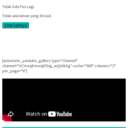
Tidak Ada Pos Lagi.
Tidak ada laman yang di load.
Lihat Lainnya
[automatic_youtube_gallery type="channel"
channel="UCVceqEmxrqE5Sig_wQLKkSg" cache="900" columns="2"
per_page="6"]