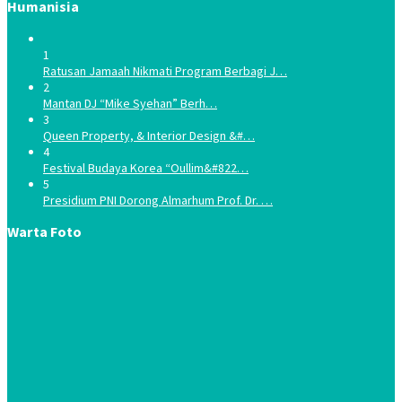
Humanisia
1
Ratusan Jamaah Nikmati Program Berbagi J…
2
Mantan DJ “Mike Syehan” Berh…
3
Queen Property, & Interior Design &#…
4
Festival Budaya Korea “Oullim&#822…
5
Presidium PNI Dorong Almarhum Prof. Dr. …
Warta Foto