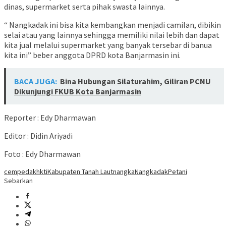
dinas, supermarket serta pihak swasta lainnya.
“ Nangkadak ini bisa kita kembangkan menjadi camilan, dibikin
selai atau yang lainnya sehingga memiliki nilai lebih dan dapat
kita jual melalui supermarket yang banyak tersebar di banua
kita ini” beber anggota DPRD kota Banjarmasin ini.
BACA JUGA:
Bina Hubungan Silaturahim, Giliran PCNU
Dikunjungi FKUB Kota Banjarmasin
Reporter : Edy Dharmawan
Editor : Didin Ariyadi
Foto : Edy Dharmawan
cempedak
hkti
Kabupaten Tanah Laut
nangka
Nangkadak
Petani
Sebarkan