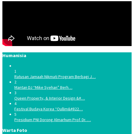
Humanisia
1
Ratusan Jamaah Nikmati Program Berbagi J…
2
Mantan DJ “Mike Syehan” Berh…
3
Queen Property, & Interior Design &#…
4
Festival Budaya Korea “Oullim&#822…
5
Presidium PNI Dorong Almarhum Prof. Dr. …
Warta Foto