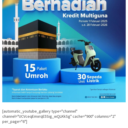
[automatic_youtube_gallery type="channel"
channel="UCVceqEmxrqE5Sig_wQLKkSg" cache="900" columns="2"
per_page="6"]