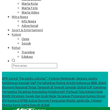
Warta Kota
Warta Foto
Warta Video
Mitra Niaga
Info Niaga
Advertorial
Sport & Entertaiment
Kolom
Opini
Sosok
Rehat
Traveling
Edukasi
Ekonomi Nasional
DPR Soroti “Paradoks Lobster”: Potensi Melimpah, Negara Justru
Kehilangan Kendali
S&P Pertahankan Rating Kredit Indonesia BBB, Bukti
Ekonomi Nasional Tetap Tangguh di Tengah Gejolak Global
DJP Gandeng
Pertamina Terapkan Kepatuhan Kolaboratif, Perkuat Tata Kelola Pajak
BUMN Strategis
Gojek dan Grab Mulai Terapkan Potongan Komisi Driver
8℅
Komisi II DPRD Kalsel Dorong Penguatan Modal Jamkrida, Pelajari
Skema Kerja Sama Daerah di Bali