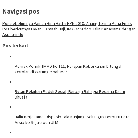
Navigasi pos
Pos sebelumnya
Paman Birin Hadiri HPN 2018, Anang Terima Pena Emas
Pos berikutnya
Layani Jamaah Haji, IM3 Ooredoo Jalin Kerjasama dengan
Asphurindo
Pos terkait
Pernak Pernik TMMD ke 111, Harapan Keberkahan Ditengah
Obrolan di Warung Mbah Man
Rutan Pelaihari Peduli Sosial, Berbagi Bahagia Besama Kaum
Dhuafa
Jalin Kerjasama, Dispusip Tala Kunjungi Sekaligus Berburu Foto
Arsip ke Sejarawan ULM