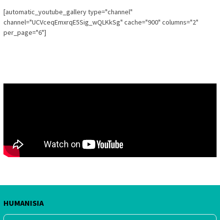
[automatic_youtube_gallery type="channel"
channel="UCVceqEmxrqE5Sig_wQLKkSg" cache="900" columns="2"
per_page="6"]
HUMANISIA