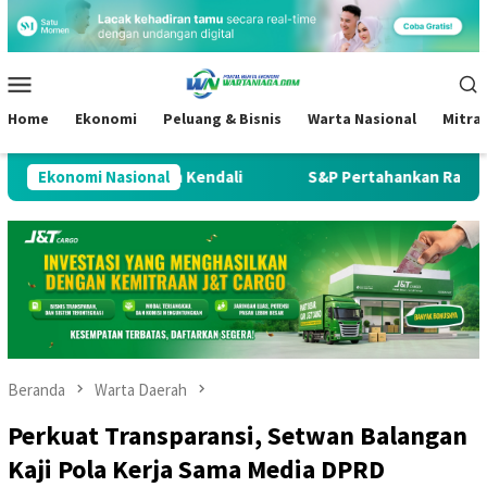
Loncat
ke
konten
Menu
Mobile
Home
Ekonomi
Peluang & Bisnis
Warta Nasional
Mitra
tru Kehilangan Kendali
Ekonomi Nasional
S&P Pertahankan Rating Kredit I
Beranda
Warta Daerah
Perkuat Transparansi, Setwan Balangan
Kaji Pola Kerja Sama Media DPRD