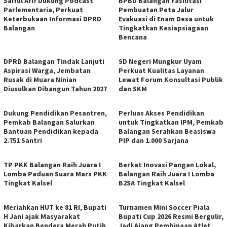
Saiful Arif Dukung Podcast
BPBD Balangan Fasilitasi
Parlementaria, Perkuat
Pembuatan Peta Jalur
Keterbukaan Informasi DPRD
Evakuasi di Enam Desa untuk
Balangan
Tingkatkan Kesiapsiagaan
Bencana
DPRD Balangan Tindak Lanjuti
SD Negeri Mungkur Uyam
Aspirasi Warga, Jembatan
Perkuat Kualitas Layanan
Rusak di Muara Ninian
Lewat Forum Konsultasi Publik
Diusulkan Dibangun Tahun 2027
dan SKM
Dukung Pendidikan Pesantren,
Perluas Akses Pendidikan
Pemkab Balangan Salurkan
untuk Tingkatkan IPM, Pemkab
Bantuan Pendidikan kepada
Balangan Serahkan Beasiswa
2.751 Santri
PIP dan 1.000 Sarjana
TP PKK Balangan Raih Juara I
Berkat Inovasi Pangan Lokal,
Lomba Paduan Suara Mars PKK
Balangan Raih Juara I Lomba
Tingkat Kalsel
B2SA Tingkat Kalsel
Meriahkan HUT ke 81 RI, Bupati
Turnamen Mini Soccer Piala
H Jani ajak Masyarakat
Bupati Cup 2026 Resmi Bergulir,
Kibarkan Bendera Merah Putih
Jadi Ajang Pembinaan Atlet