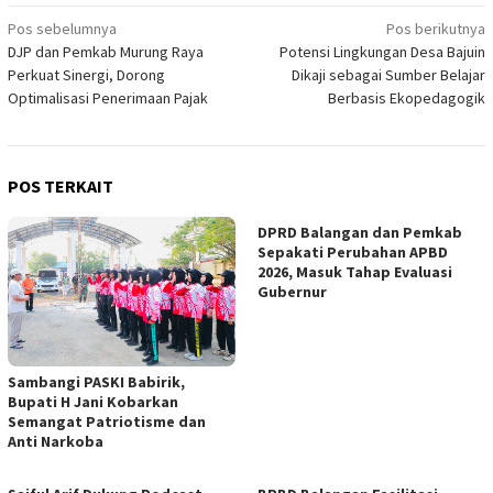
Navigasi
Pos sebelumnya
Pos berikutnya
DJP dan Pemkab Murung Raya
Potensi Lingkungan Desa Bajuin
pos
Perkuat Sinergi, Dorong
Dikaji sebagai Sumber Belajar
Optimalisasi Penerimaan Pajak
Berbasis Ekopedagogik
POS TERKAIT
DPRD Balangan dan Pemkab
Sepakati Perubahan APBD
2026, Masuk Tahap Evaluasi
Gubernur
Sambangi PASKI Babirik,
Bupati H Jani Kobarkan
Semangat Patriotisme dan
Anti Narkoba