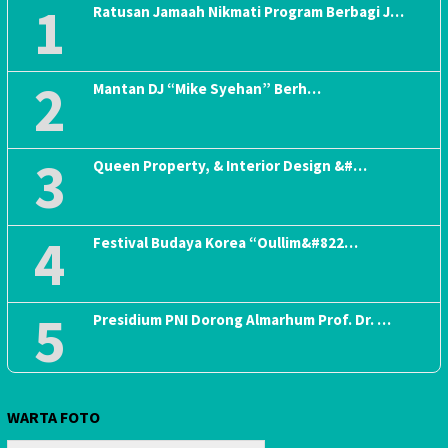
1
Ratusan Jamaah Nikmati Program Berbagi J…
2
Mantan DJ “Mike Syehan” Berh…
3
Queen Property, & Interior Design &#…
4
Festival Budaya Korea “Oullim&#822…
5
Presidium PNI Dorong Almarhum Prof. Dr. …
WARTA FOTO