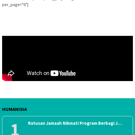
per_page="6"]
HUMANISIA
1
Ratusan Jamaah Nikmati Program Berbagi J…