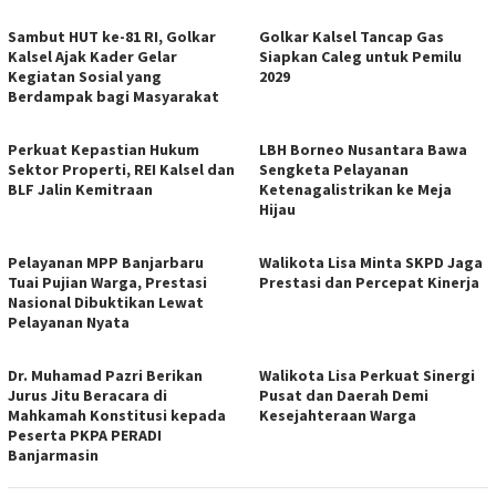
Sambut HUT ke-81 RI, Golkar
Golkar Kalsel Tancap Gas
Kalsel Ajak Kader Gelar
Siapkan Caleg untuk Pemilu
Kegiatan Sosial yang
2029
Berdampak bagi Masyarakat
Perkuat Kepastian Hukum
LBH Borneo Nusantara Bawa
Sektor Properti, REI Kalsel dan
Sengketa Pelayanan
BLF Jalin Kemitraan
Ketenagalistrikan ke Meja
Hijau
Pelayanan MPP Banjarbaru
Walikota Lisa Minta SKPD Jaga
Tuai Pujian Warga, Prestasi
Prestasi dan Percepat Kinerja
Nasional Dibuktikan Lewat
Pelayanan Nyata
Dr. Muhamad Pazri Berikan
Walikota Lisa Perkuat Sinergi
Jurus Jitu Beracara di
Pusat dan Daerah Demi
Mahkamah Konstitusi kepada
Kesejahteraan Warga
Peserta PKPA PERADI
Banjarmasin