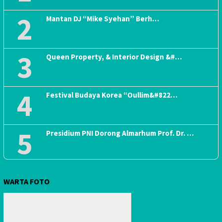
2
Mantan DJ “Mike Syehan” Berh…
3
Queen Property, & Interior Design &#…
4
Festival Budaya Korea “Oullim&#822…
5
Presidium PNI Dorong Almarhum Prof. Dr. …
WARTA FOTO