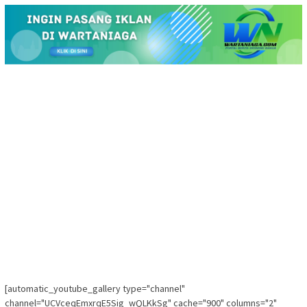
[automatic_youtube_gallery type="channel"
channel="UCVceqEmxrqE5Sig_wQLKkSg" cache="900" columns="2"