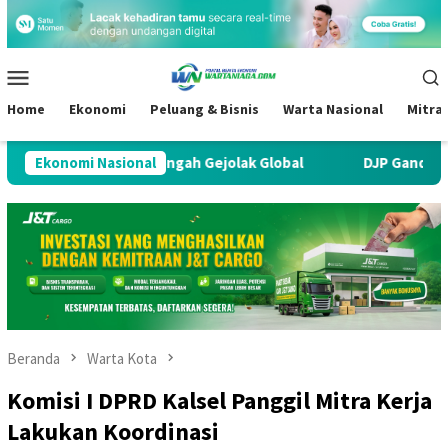
Loncat
ke
konten
Menu
Mobile
Home
Ekonomi
Peluang & Bisnis
Warta Nasional
Mitra
etap Tangguh di Tengah Gejolak Global
Ekonomi Nasional
DJP Gandeng Pert
Beranda
Warta Kota
Komisi I DPRD Kalsel Panggil Mitra Kerja
Lakukan Koordinasi