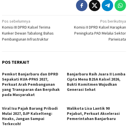
Navigasi
Pos sebelumnya
Pos berikutnya
Komisi III DPRD Kalsel Terima
Komisi II DPRD Kalsel Harapkan
pos
Kunker Dewan Tabalong Bahas
Peningkata PAD Melalui Sektor
Pembangunan Infrastruktur
Pariwisata
POS TERKAIT
Pemkot Banjarbaru dan DPRD
Banjarbaru Raih Juara II Lomba
Sepakati KUA-PPAS 2027,
Cipta Menu B2SA Kalsel 2026,
Perkuat Arah Pembangunan
Bukti Komitmen Wujudkan
yang Transparan dan Berpihak
Generasi Sehat
pada Masyarakat
Viral Isu Pajak Barang Pribadi
Walikota Lisa Lantik 90
Mulai 2027, DJP Kalselteng:
Pejabat, Perkuat Akselerasi
Hoaks, Jangan Sampai
Pemerintahan Banjarbaru
Terkecoh!