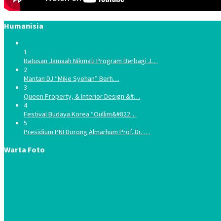
Humanisia
1
Ratusan Jamaah Nikmati Program Berbagi J…
2
Mantan DJ “Mike Syehan” Berh…
3
Queen Property, & Interior Design &#…
4
Festival Budaya Korea “Oullim&#822…
5
Presidium PNI Dorong Almarhum Prof. Dr. …
Warta Foto