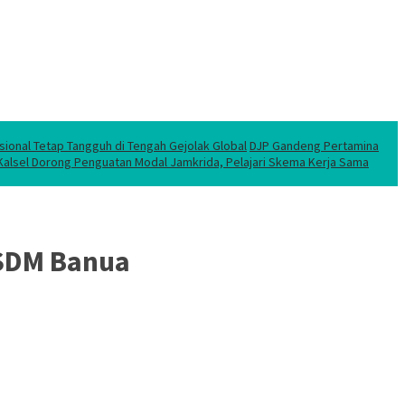
sional Tetap Tangguh di Tengah Gejolak Global
DJP Gandeng Pertamina
 Kalsel Dorong Penguatan Modal Jamkrida, Pelajari Skema Kerja Sama
 SDM Banua