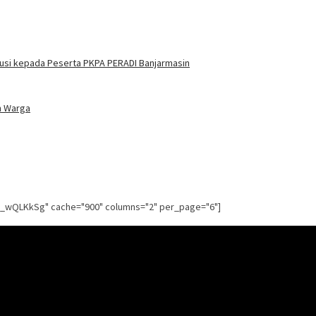
itusi kepada Peserta PKPA PERADI Banjarmasin
n Warga
g_wQLKkSg" cache="900" columns="2" per_page="6"]