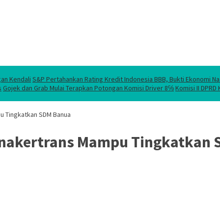
gan Kendali
S&P Pertahankan Rating Kredit Indonesia BBB, Bukti Ekonomi Na
s
Gojek dan Grab Mulai Terapkan Potongan Komisi Driver 8℅
Komisi II DPRD
pu Tingkatkan SDM Banua
Disnakertrans Mampu Tingkatkan