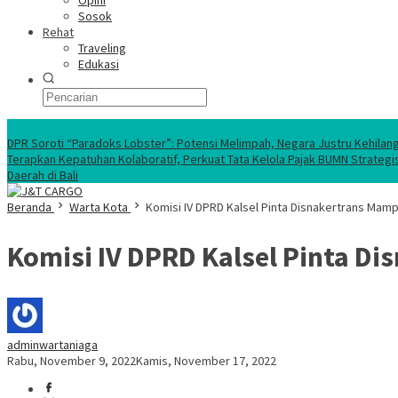
Opini
Sosok
Rehat
Traveling
Edukasi
Ekonomi Nasional
DPR Soroti “Paradoks Lobster”: Potensi Melimpah, Negara Justru Kehilan
Terapkan Kepatuhan Kolaboratif, Perkuat Tata Kelola Pajak BUMN Strategi
Daerah di Bali
Beranda
Warta Kota
Komisi IV DPRD Kalsel Pinta Disnakertrans Mam
Komisi IV DPRD Kalsel Pinta 
adminwartaniaga
Rabu, November 9, 2022
Kamis, November 17, 2022