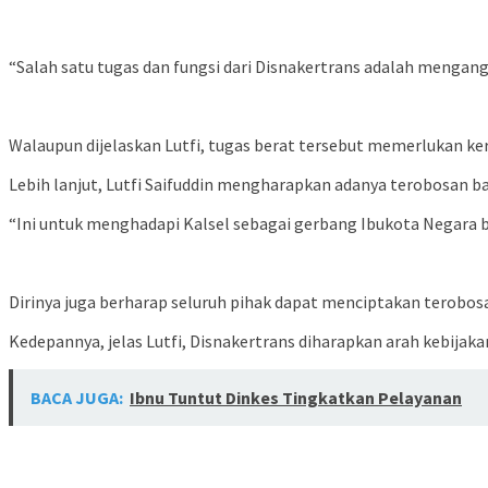
“Salah satu tugas dan fungsi dari Disnakertrans adalah mengangk
Walaupun dijelaskan Lutfi, tugas berat tersebut memerlukan ker
Lebih lanjut, Lutfi Saifuddin mengharapkan adanya terobosan ba
“Ini untuk menghadapi Kalsel sebagai gerbang Ibukota Negara bar
Dirinya juga berharap seluruh pihak dapat menciptakan terobos
Kedepannya, jelas Lutfi, Disnakertrans diharapkan arah kebijak
BACA JUGA:
Ibnu Tuntut Dinkes Tingkatkan Pelayanan