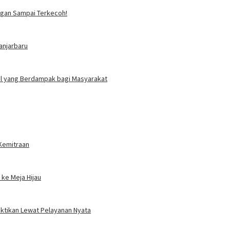
angan Sampai Terkecoh!
anjarbaru
ial yang Berdampak bagi Masyarakat
 Kemitraan
ke Meja Hijau
uktikan Lewat Pelayanan Nyata