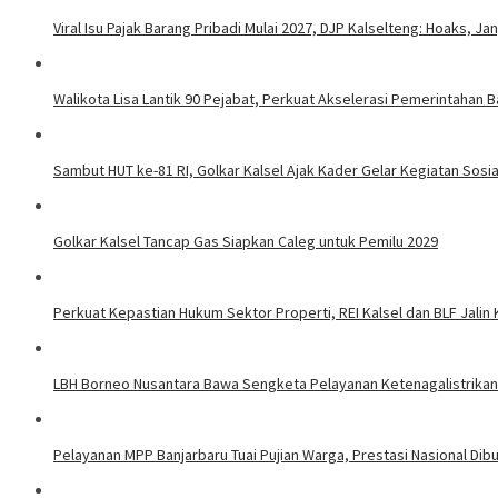
Viral Isu Pajak Barang Pribadi Mulai 2027, DJP Kalselteng: Hoaks, J
Walikota Lisa Lantik 90 Pejabat, Perkuat Akselerasi Pemerintahan B
Sambut HUT ke-81 RI, Golkar Kalsel Ajak Kader Gelar Kegiatan Sos
Golkar Kalsel Tancap Gas Siapkan Caleg untuk Pemilu 2029
Perkuat Kepastian Hukum Sektor Properti, REI Kalsel dan BLF Jalin
LBH Borneo Nusantara Bawa Sengketa Pelayanan Ketenagalistrikan 
Pelayanan MPP Banjarbaru Tuai Pujian Warga, Prestasi Nasional Dib