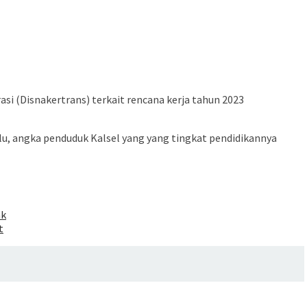
si (Disnakertrans) terkait rencana kerja tahun 2023
lalu, angka penduduk Kalsel yang yang tingkat pendidikannya
ak
t