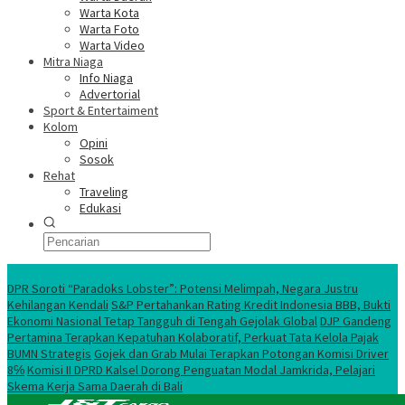
Warta Kota
Warta Foto
Warta Video
Mitra Niaga
Info Niaga
Advertorial
Sport & Entertaiment
Kolom
Opini
Sosok
Rehat
Traveling
Edukasi
Ekonomi Nasional
DPR Soroti “Paradoks Lobster”: Potensi Melimpah, Negara Justru
Kehilangan Kendali
S&P Pertahankan Rating Kredit Indonesia BBB, Bukti
Ekonomi Nasional Tetap Tangguh di Tengah Gejolak Global
DJP Gandeng
Pertamina Terapkan Kepatuhan Kolaboratif, Perkuat Tata Kelola Pajak
BUMN Strategis
Gojek dan Grab Mulai Terapkan Potongan Komisi Driver
8℅
Komisi II DPRD Kalsel Dorong Penguatan Modal Jamkrida, Pelajari
Skema Kerja Sama Daerah di Bali