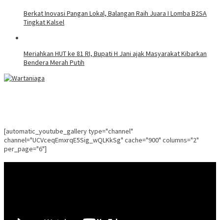
Berkat Inovasi Pangan Lokal, Balangan Raih Juara I Lomba B2SA
Tingkat Kalsel
Meriahkan HUT ke 81 RI, Bupati H Jani ajak Masyarakat Kibarkan
Bendera Merah Putih
[automatic_youtube_gallery type="channel"
channel="UCVceqEmxrqE5Sig_wQLKkSg" cache="900" columns="2"
per_page="6"]