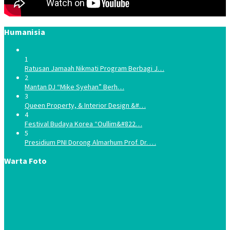
Humanisia
1
Ratusan Jamaah Nikmati Program Berbagi J…
2
Mantan DJ “Mike Syehan” Berh…
3
Queen Property, & Interior Design &#…
4
Festival Budaya Korea “Oullim&#822…
5
Presidium PNI Dorong Almarhum Prof. Dr. …
Warta Foto