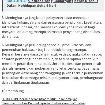
BACA JUGA:
5 Istilah Urang Banjar yang Kerap Disebut
Dalam Kehidupan Sehari-hari
5. Meningkatnya jangkauan pelayanan dasar mencakup
identitas hukum, sarana dan prasarana pendidikan, kesehatan,
infrastruktur dasar, dan sarana ekonomi yang inklusif bagi
masyarakat kurang mampu termasuk penyandang disabilitas
dan lansia.
6. Meningkatnya perlindungan sosial, produktivitas, dan
pemenuhan hak dasar bagi penduduk kurang mampu.
Dengan besarnya dana yang masuk ke desa, maka dalam setiap
sasaran pembangunan tersebut, desa diharapkan dapat ikut
memiliki peran dan kontribusi. Untuk itu desa dan pemerintah
daerah memerlukan pedoman yang jelas tentang bagaimana
pembagian wewenang dan tanggung jawab terkait pemenuhan
kebutuhan dasar warga miskin, pelayanan dasar, pembangunan
dan perlindungan lingkungan.
(Bersambung …….
BUMD
BUMN
Daerah-daerah
Infrastruktur Desa
Kemajuan
Ekonomi
Kontribusi
Penduduk
pertumbuhan ekonomi
Pondasi