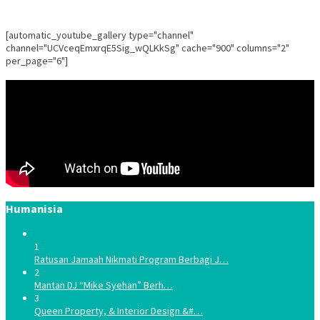
[automatic_youtube_gallery type="channel"
channel="UCVceqEmxrqE5Sig_wQLKkSg" cache="900" columns="2"
per_page="6"]
Humanisia
1
Ratusan Jamaah Nikmati Program Berbagi J…
2
Mantan DJ “Mike Syehan” Berh…
3
Queen Property, & Interior Design &#…