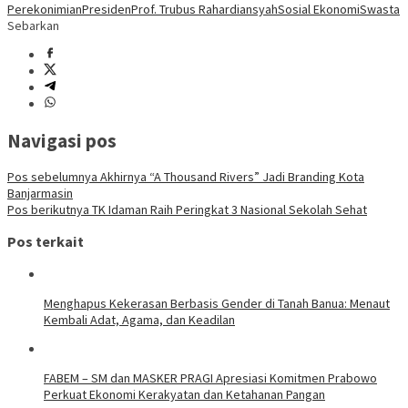
Perekonimian
Presiden
Prof. Trubus Rahardiansyah
Sosial Ekonomi
Swasta
Sebarkan
Navigasi pos
Pos sebelumnya
Akhirnya “A Thousand Rivers” Jadi Branding Kota
Banjarmasin
Pos berikutnya
TK Idaman Raih Peringkat 3 Nasional Sekolah Sehat
Pos terkait
Menghapus Kekerasan Berbasis Gender di Tanah Banua: Menaut
Kembali Adat, Agama, dan Keadilan
FABEM – SM dan MASKER PRAGI Apresiasi Komitmen Prabowo
Perkuat Ekonomi Kerakyatan dan Ketahanan Pangan