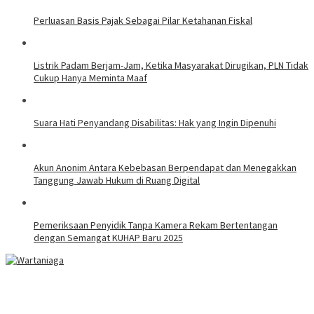
Perluasan Basis Pajak Sebagai Pilar Ketahanan Fiskal
Listrik Padam Berjam-Jam, Ketika Masyarakat Dirugikan, PLN Tidak
Cukup Hanya Meminta Maaf
Suara Hati Penyandang Disabilitas: Hak yang Ingin Dipenuhi
Akun Anonim Antara Kebebasan Berpendapat dan Menegakkan
Tanggung Jawab Hukum di Ruang Digital
Pemeriksaan Penyidik Tanpa Kamera Rekam Bertentangan
dengan Semangat KUHAP Baru 2025