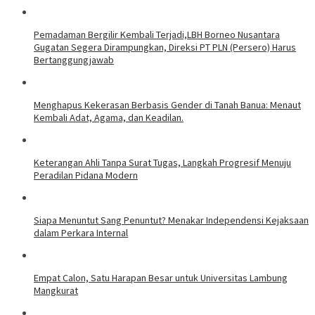
Pemadaman Bergilir Kembali Terjadi,LBH Borneo Nusantara
Gugatan Segera Dirampungkan, Direksi PT PLN (Persero) Harus
Bertanggungjawab
Menghapus Kekerasan Berbasis Gender di Tanah Banua: Menaut
Kembali Adat, Agama, dan Keadilan.
Keterangan Ahli Tanpa Surat Tugas, Langkah Progresif Menuju
Peradilan Pidana Modern
Siapa Menuntut Sang Penuntut? Menakar Independensi Kejaksaan
dalam Perkara Internal
Empat Calon, Satu Harapan Besar untuk Universitas Lambung
Mangkurat