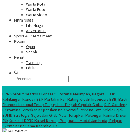
Warta Kota
Warta Foto
Warta Video
Mitra Niaga
Info Niaga
Advertorial
Sport & Entertaiment
Kolom
Opini
Sosok
Rehat
Traveling
Edukasi
Ekonomi Nasional
DPR Soroti “Paradoks Lobster”: Potensi Melimpah, Negara Justru
Kehilangan Kendali
S&P Pertahankan Rating Kredit Indonesia BBB, Bukti
Ekonomi Nasional Tetap Tangguh di Tengah Gejolak Global
DJP Gandeng
Pertamina Terapkan Kepatuhan Kolaboratif, Perkuat Tata Kelola Pajak
BUMN Strategis
Gojek dan Grab Mulai Terapkan Potongan Komisi Driver
8℅
Komisi II DPRD Kalsel Dorong Penguatan Modal Jamkrida, Pelajari
Skema Kerja Sama Daerah di Bali