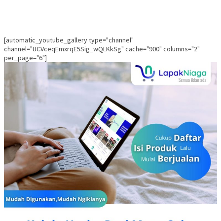
[automatic_youtube_gallery type="channel"
channel="UCVceqEmxrqE5Sig_wQLKkSg" cache="900" columns="2"
per_page="6"]