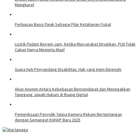
Mangkurat
Perluasan Basis Pajak Sebagai Pilar Ketahanan Fiskal
Listrik Padam Berjam-Jam, Ketika Masyarakat Dirugikan, PLN Tidak
Cukup Hanya Meminta Maaf
Suara Hati Penyandang Disabilitas: Hak yang Ingin Dipenuhi
Akun Anonim Antara Kebebasan Berpendapat dan Menegakkan
Tanggung Jawab Hukum di Ruang Digital
Pemeriksaan Penyidik Tanpa Kamera Rekam Bertentangan
dengan Semangat KUHAP Baru 2025