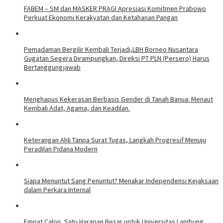
FABEM – SM dan MASKER PRAGI Apresiasi Komitmen Prabowo
Perkuat Ekonomi Kerakyatan dan Ketahanan Pangan
Pemadaman Bergilir Kembali Terjadi,LBH Borneo Nusantara
Gugatan Segera Dirampungkan, Direksi PT PLN (Persero) Harus
Bertanggungjawab
Menghapus Kekerasan Berbasis Gender di Tanah Banua: Menaut
Kembali Adat, Agama, dan Keadilan.
Keterangan Ahli Tanpa Surat Tugas, Langkah Progresif Menuju
Peradilan Pidana Modern
Siapa Menuntut Sang Penuntut? Menakar Independensi Kejaksaan
dalam Perkara Internal
Empat Calon, Satu Harapan Besar untuk Universitas Lambung