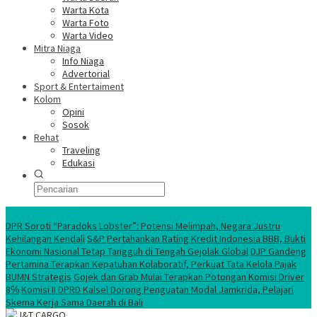
Warta Kota
Warta Foto
Warta Video
Mitra Niaga
Info Niaga
Advertorial
Sport & Entertaiment
Kolom
Opini
Sosok
Rehat
Traveling
Edukasi
Ekonomi Nasional
DPR Soroti “Paradoks Lobster”: Potensi Melimpah, Negara Justru
Kehilangan Kendali
S&P Pertahankan Rating Kredit Indonesia BBB, Bukti
Ekonomi Nasional Tetap Tangguh di Tengah Gejolak Global
DJP Gandeng
Pertamina Terapkan Kepatuhan Kolaboratif, Perkuat Tata Kelola Pajak
BUMN Strategis
Gojek dan Grab Mulai Terapkan Potongan Komisi Driver
8℅
Komisi II DPRD Kalsel Dorong Penguatan Modal Jamkrida, Pelajari
Skema Kerja Sama Daerah di Bali