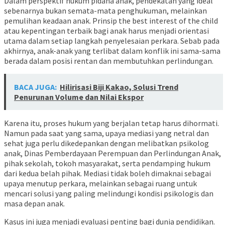
Dalam perspektif hukum pidana anak, pendekatan yang ideal
sebenarnya bukan semata-mata penghukuman, melainkan
pemulihan keadaan anak. Prinsip the best interest of the child
atau kepentingan terbaik bagi anak harus menjadi orientasi
utama dalam setiap langkah penyelesaian perkara. Sebab pada
akhirnya, anak-anak yang terlibat dalam konflik ini sama-sama
berada dalam posisi rentan dan membutuhkan perlindungan.
BACA JUGA:
Hilirisasi Biji Kakao, Solusi Trend
Penurunan Volume dan Nilai Ekspor
Karena itu, proses hukum yang berjalan tetap harus dihormati.
Namun pada saat yang sama, upaya mediasi yang netral dan
sehat juga perlu dikedepankan dengan melibatkan psikolog
anak, Dinas Pemberdayaan Perempuan dan Perlindungan Anak,
pihak sekolah, tokoh masyarakat, serta pendamping hukum
dari kedua belah pihak. Mediasi tidak boleh dimaknai sebagai
upaya menutup perkara, melainkan sebagai ruang untuk
mencari solusi yang paling melindungi kondisi psikologis dan
masa depan anak.
Kasus ini juga menjadi evaluasi penting bagi dunia pendidikan.