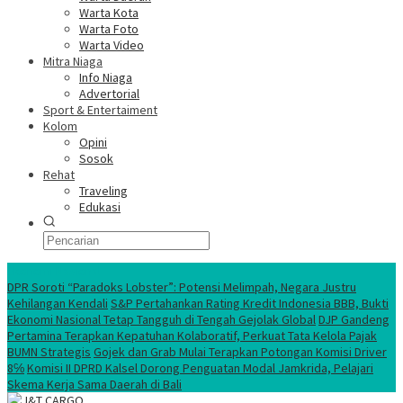
Warta Kota
Warta Foto
Warta Video
Mitra Niaga
Info Niaga
Advertorial
Sport & Entertaiment
Kolom
Opini
Sosok
Rehat
Traveling
Edukasi
Ekonomi Nasional
DPR Soroti “Paradoks Lobster”: Potensi Melimpah, Negara Justru
Kehilangan Kendali
S&P Pertahankan Rating Kredit Indonesia BBB, Bukti
Ekonomi Nasional Tetap Tangguh di Tengah Gejolak Global
DJP Gandeng
Pertamina Terapkan Kepatuhan Kolaboratif, Perkuat Tata Kelola Pajak
BUMN Strategis
Gojek dan Grab Mulai Terapkan Potongan Komisi Driver
8℅
Komisi II DPRD Kalsel Dorong Penguatan Modal Jamkrida, Pelajari
Skema Kerja Sama Daerah di Bali