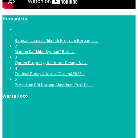
Humanisia
1
Ratusan Jamaah Nikmati Program Berbagi J…
2
Mantan DJ “Mike Syehan” Berh…
3
Queen Property, & Interior Design &#…
4
Festival Budaya Korea “Oullim&#822…
5
Presidium PNI Dorong Almarhum Prof. Dr. …
Warta Foto