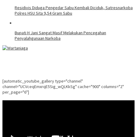
Residivis Diduga Pengedar Sabu Kembali Diciduk, Satresnarkoba
Polres HSU Sita 9,54 Gram Sabu
Bupati H Jani Sangat Masif Melakukan Pencegahan
Penyalahgunaan Narkoba
[automatic_youtube_gallery type="channel"
channel="UCVceqEmxrqE5Sig_wQLKkSg" cache="900" columns="2"
per_page="6"]