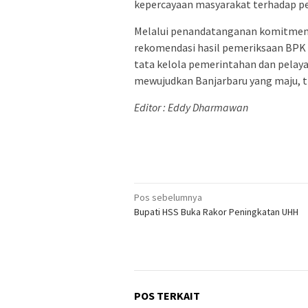
kepercayaan masyarakat terhadap pe
Melalui penandatanganan komitmen i
rekomendasi hasil pemeriksaan BPK d
tata kelola pemerintahan dan pelay
mewujudkan Banjarbaru yang maju, tr
Editor : Eddy Dharmawan
Navigasi
Pos sebelumnya
Bupati HSS Buka Rakor Peningkatan UHH
pos
POS TERKAIT