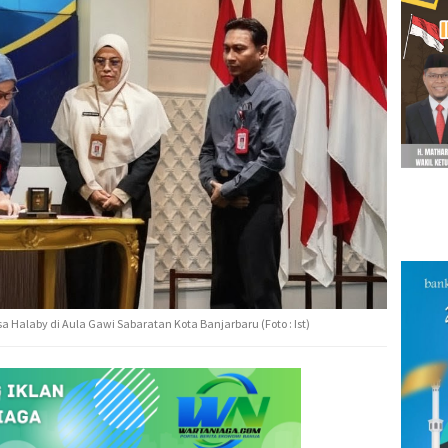
Halaby di Aula Gawi Sabaratan Kota Banjarbaru (Foto : Ist)