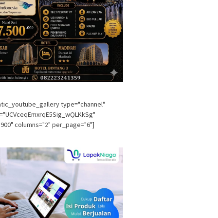
tic_youtube_gallery type="channel"
l="UCVceqEmxrqE5Sig_wQLKkSg"
900" columns="2" per_page="6"]