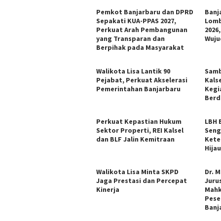
Pemkot Banjarbaru dan DPRD
Banja
Sepakati KUA-PPAS 2027,
Lomb
Perkuat Arah Pembangunan
2026
yang Transparan dan
Wuju
Berpihak pada Masyarakat
Walikota Lisa Lantik 90
Samb
Pejabat, Perkuat Akselerasi
Kals
Pemerintahan Banjarbaru
Kegi
Berd
Perkuat Kepastian Hukum
LBH 
Sektor Properti, REI Kalsel
Seng
dan BLF Jalin Kemitraan
Kete
Hija
Walikota Lisa Minta SKPD
Dr. 
Jaga Prestasi dan Percepat
Jurus
Kinerja
Mahk
Pese
Banj