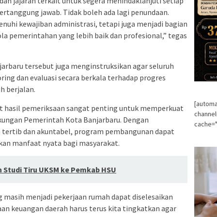
an jajaran terkait untuk segera menindaklanjuti setiap
ertanggung jawab. Tidak boleh ada lagi penundaan.
enuhi kewajiban administrasi, tetapi juga menjadi bagian
la pemerintahan yang lebih baik dan profesional,” tegas
arbaru tersebut juga menginstruksikan agar seluruh
ing dan evaluasi secara berkala terhadap progres
h berjalan.
[automa
ut hasil pemeriksaan sangat penting untuk memperkuat
channe
ngkungan Pemerintah Kota Banjarbaru. Dengan
cache="
 tertib dan akuntabel, program pembangunan dapat
ikan manfaat nyata bagi masyarakat.
 Studi Tiru UKSM ke Pemkab HSU
g masih menjadi pekerjaan rumah dapat diselesaikan
aan keuangan daerah harus terus kita tingkatkan agar