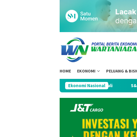
Loncat
ke
konten
HOME
EKONOMI
PELUANG & BIS
ra Justru Kehilangan Kendali
Ekonomi Nasional
S&P Pertahankan Rating Kr