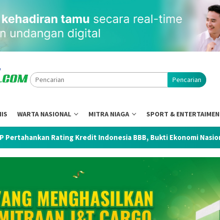
Pencarian
NIS
WARTA NASIONAL
MITRA NIAGA
SPORT & ENTERTAIME
edit Indonesia BBB, Bukti Ekonomi Nasional Tetap Tangguh di Te