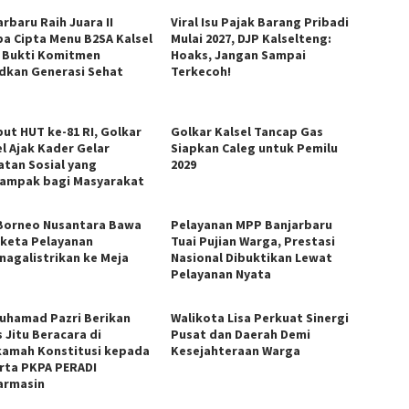
rbaru Raih Juara II
Viral Isu Pajak Barang Pribadi
a Cipta Menu B2SA Kalsel
Mulai 2027, DJP Kalselteng:
, Bukti Komitmen
Hoaks, Jangan Sampai
dkan Generasi Sehat
Terkecoh!
ut HUT ke-81 RI, Golkar
Golkar Kalsel Tancap Gas
el Ajak Kader Gelar
Siapkan Caleg untuk Pemilu
atan Sosial yang
2029
ampak bagi Masyarakat
Borneo Nusantara Bawa
Pelayanan MPP Banjarbaru
keta Pelayanan
Tuai Pujian Warga, Prestasi
nagalistrikan ke Meja
Nasional Dibuktikan Lewat
u
Pelayanan Nyata
Muhamad Pazri Berikan
Walikota Lisa Perkuat Sinergi
 Jitu Beracara di
Pusat dan Daerah Demi
amah Konstitusi kepada
Kesejahteraan Warga
rta PKPA PERADI
armasin