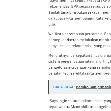
“Saya meminta seluruh kepala SKPD d
rekomendasi BPK secara serius dan b
Tindak lanjut ini bukan sekadar mem
dari upaya kita membangun tata kelo
Lisa.
Walikota perempuan pertama di Banj
perangkat daerah melakukan monitor
penyelesaian rekomendasi yang masi
Menurutnya, percepatan tindak lanj
sistem pengendalian internal di li
pengelolaan keuangan yang semakin
berjalan lebih efektif serta member
BACA JUGA:
Pemko Banjarmasin
“Saya ingin seluruh rekomendasi yan
tepat waktu. Akuntabilitas pengelol