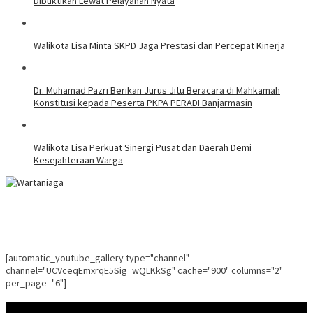
Dibuktikan Lewat Pelayanan Nyata
Walikota Lisa Minta SKPD Jaga Prestasi dan Percepat Kinerja
Dr. Muhamad Pazri Berikan Jurus Jitu Beracara di Mahkamah
Konstitusi kepada Peserta PKPA PERADI Banjarmasin
Walikota Lisa Perkuat Sinergi Pusat dan Daerah Demi
Kesejahteraan Warga
[automatic_youtube_gallery type="channel"
channel="UCVceqEmxrqE5Sig_wQLKkSg" cache="900" columns="2"
per_page="6"]