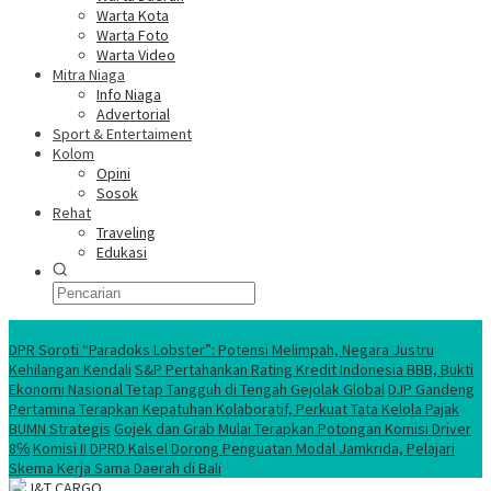
Warta Kota
Warta Foto
Warta Video
Mitra Niaga
Info Niaga
Advertorial
Sport & Entertaiment
Kolom
Opini
Sosok
Rehat
Traveling
Edukasi
Ekonomi Nasional
DPR Soroti “Paradoks Lobster”: Potensi Melimpah, Negara Justru
Kehilangan Kendali
S&P Pertahankan Rating Kredit Indonesia BBB, Bukti
Ekonomi Nasional Tetap Tangguh di Tengah Gejolak Global
DJP Gandeng
Pertamina Terapkan Kepatuhan Kolaboratif, Perkuat Tata Kelola Pajak
BUMN Strategis
Gojek dan Grab Mulai Terapkan Potongan Komisi Driver
8℅
Komisi II DPRD Kalsel Dorong Penguatan Modal Jamkrida, Pelajari
Skema Kerja Sama Daerah di Bali