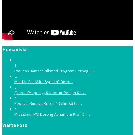
Humanisia
1
Ratusan Jamaah Nikmati Program Berbagi J…
2
Mantan DJ “Mike Syehan” Berh…
3
Queen Property, & Interior Design &#…
4
Festival Budaya Korea “Oullim&#822…
5
Presidium PNI Dorong Almarhum Prof. Dr. …
Warta Foto