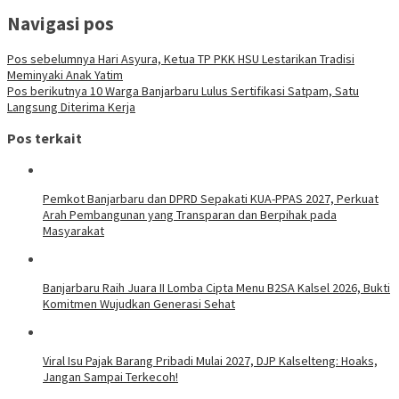
Navigasi pos
Pos sebelumnya
Hari Asyura, Ketua TP PKK HSU Lestarikan Tradisi
Meminyaki Anak Yatim
Pos berikutnya
10 Warga Banjarbaru Lulus Sertifikasi Satpam, Satu
Langsung Diterima Kerja
Pos terkait
Pemkot Banjarbaru dan DPRD Sepakati KUA-PPAS 2027, Perkuat
Arah Pembangunan yang Transparan dan Berpihak pada
Masyarakat
Banjarbaru Raih Juara II Lomba Cipta Menu B2SA Kalsel 2026, Bukti
Komitmen Wujudkan Generasi Sehat
Viral Isu Pajak Barang Pribadi Mulai 2027, DJP Kalselteng: Hoaks,
Jangan Sampai Terkecoh!