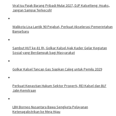
Viral Isu Pajak Barang Pribadi Mulai 2027, DJP Kalselteng: Hoaks,
Jangan Sampai Terkecoh!
Walikota Lisa Lantik 90 Pejabat, Perkuat Akselerasi Pemerintahan
Banjarbaru
Sambut HUT ke-81 RI, Golkar Kalsel Ajak Kader Gelar Kegiatan
Sosial yang Berdampak bagi Masyarakat
Golkar Kalsel Tancap Gas Siapkan Caleg untuk Pemilu 2029
Perkuat Kepastian Hukum Sektor Properti, REI Kalsel dan BLF
Jalin Kemitraan
LBH Borneo Nusantara Bawa Sengketa Pelayanan
Ketenagalistrikan ke Meja Hijau