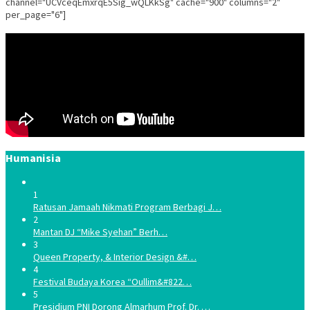
channel="UCVceqEmxrqE5Sig_wQLKkSg" cache="900" columns="2"
per_page="6"]
Humanisia
1
Ratusan Jamaah Nikmati Program Berbagi J…
2
Mantan DJ “Mike Syehan” Berh…
3
Queen Property, & Interior Design &#…
4
Festival Budaya Korea “Oullim&#822…
5
Presidium PNI Dorong Almarhum Prof. Dr. …