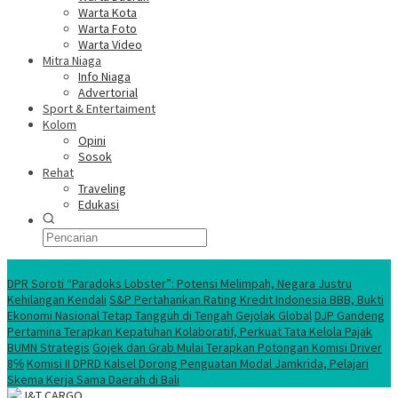
Warta Kota
Warta Foto
Warta Video
Mitra Niaga
Info Niaga
Advertorial
Sport & Entertaiment
Kolom
Opini
Sosok
Rehat
Traveling
Edukasi
Ekonomi Nasional
DPR Soroti “Paradoks Lobster”: Potensi Melimpah, Negara Justru
Kehilangan Kendali
S&P Pertahankan Rating Kredit Indonesia BBB, Bukti
Ekonomi Nasional Tetap Tangguh di Tengah Gejolak Global
DJP Gandeng
Pertamina Terapkan Kepatuhan Kolaboratif, Perkuat Tata Kelola Pajak
BUMN Strategis
Gojek dan Grab Mulai Terapkan Potongan Komisi Driver
8℅
Komisi II DPRD Kalsel Dorong Penguatan Modal Jamkrida, Pelajari
Skema Kerja Sama Daerah di Bali