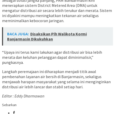
Sebagai solusi jangka panjang, PAM Bandarmasih kini
menerapkan sistem District Metered Area (DMA) untuk
mengatur distribusi air secara lebih terukur dan merata. Sistem
ini diyakini mampu meningkatkan tekanan air sekaligus
meminimalkan kebocoran jaringan.
BACA JUGA:
Disaksikan Plh Walikota Kormi
Banjarmasin Dikukuhkan
“Upaya ini terus kami lakukan agar distribusi air bisa lebih
merata dan keluhan pelanggan dapat diminimalisir,”
pungkasnya.
Langkah peremajaan ini diharapkan menjadi titik awal
pembenahan layanan air bersih di Banjarmasin, sekaligus
menjawab harapan masyarakat yang selama ini menginginkan
distribusi air lebih lancar dan stabil setiap hari.
Editor : Eddy Dharmawan
Sebarkan