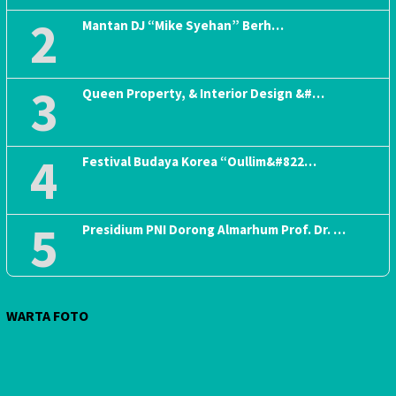
2
Mantan DJ “Mike Syehan” Berh…
3
Queen Property, & Interior Design &#…
4
Festival Budaya Korea “Oullim&#822…
5
Presidium PNI Dorong Almarhum Prof. Dr. …
WARTA FOTO