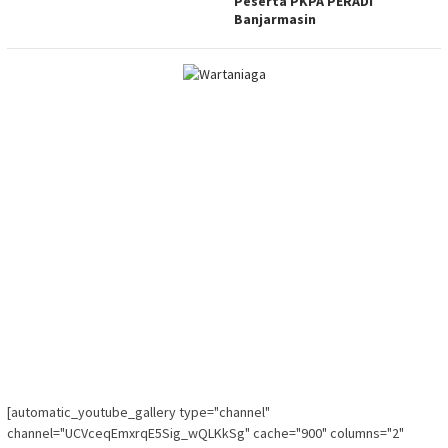
Peserta PKPA PERADI
Banjarmasin
[automatic_youtube_gallery type="channel"
channel="UCVceqEmxrqE5Sig_wQLKkSg" cache="900" columns="2"