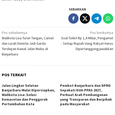
SEBARKAN
Navigasi
Pos sebelumnya
Pos berikutnya
Walikota Lisa Turun Tangan, Camat
Soal Toilet Rp 1,4 Miliar, Pengamat
pos
dan Lurah Diminta Jadi Garda
: Setiap Rupiah Uang Rakyat Harus
Terdepan Kawal Jalan Mulus di
Dipertanggungjawabkan
Banjarbaru
POS TERKAIT
Jalan Lingkar Selatan
Pemkot Banjarbaru dan DPRD
Banjarbaru Mulai Dipersiapkan,
Sepakati KUA-PPAS 2027,
Walikota Lisa: Solusi
Perkuat Arah Pembangunan
Kemacetan dan Penggerak
yang Transparan dan Berpihak
Pertumbuhan Kota
pada Masyarakat