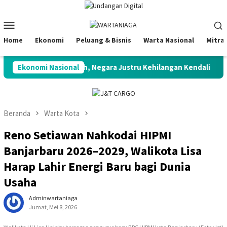
Loncat
ke
Menu
konten
Mobile
Home
Ekonomi
Peluang & Bisnis
Warta Nasional
Mitra
: Potensi Melimpah, Negara Justru Kehilangan Kendali
Ekonomi Nasional
S&
Beranda
Warta Kota
Reno Setiawan Nahkodai HIPMI
Banjarbaru 2026–2029, Walikota Lisa
Harap Lahir Energi Baru bagi Dunia
Usaha
Adminwartaniaga
Jumat, Mei 8, 2026