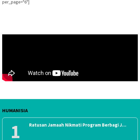
per_page="6"]
HUMANISIA
1
Ratusan Jamaah Nikmati Program Berbagi J…