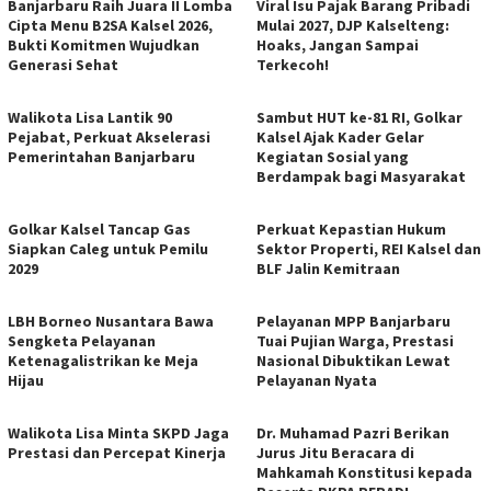
Banjarbaru Raih Juara II Lomba
Viral Isu Pajak Barang Pribadi
Cipta Menu B2SA Kalsel 2026,
Mulai 2027, DJP Kalselteng:
Bukti Komitmen Wujudkan
Hoaks, Jangan Sampai
Generasi Sehat
Terkecoh!
Walikota Lisa Lantik 90
Sambut HUT ke-81 RI, Golkar
Pejabat, Perkuat Akselerasi
Kalsel Ajak Kader Gelar
Pemerintahan Banjarbaru
Kegiatan Sosial yang
Berdampak bagi Masyarakat
Golkar Kalsel Tancap Gas
Perkuat Kepastian Hukum
Siapkan Caleg untuk Pemilu
Sektor Properti, REI Kalsel dan
2029
BLF Jalin Kemitraan
LBH Borneo Nusantara Bawa
Pelayanan MPP Banjarbaru
Sengketa Pelayanan
Tuai Pujian Warga, Prestasi
Ketenagalistrikan ke Meja
Nasional Dibuktikan Lewat
Hijau
Pelayanan Nyata
Walikota Lisa Minta SKPD Jaga
Dr. Muhamad Pazri Berikan
Prestasi dan Percepat Kinerja
Jurus Jitu Beracara di
Mahkamah Konstitusi kepada