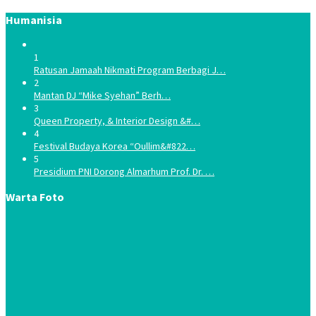
Humanisia
1
Ratusan Jamaah Nikmati Program Berbagi J…
2
Mantan DJ “Mike Syehan” Berh…
3
Queen Property, & Interior Design &#…
4
Festival Budaya Korea “Oullim&#822…
5
Presidium PNI Dorong Almarhum Prof. Dr. …
Warta Foto