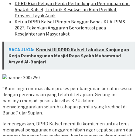
DPRD Riau Pelajari Perda Perlindungan Perempuan dan
Anak di Kalsel, Tertarik Kesuksesan Raih Predikat
Provinsi Layak Anak
Ketua DPRD Kalsel Pimpin Banggar Bahas KUA-PPAS
2027, Tekankan Anggaran Berorientasi pada
Kesejahteraan Masyarakat
BACA JUGA:
Komisi III DPRD Kalsel Lakukan Kunjungan
Kerja Pembangunan Masjid Raya Syekh Muhammad
Arsyad Al-Banjari
“Kami ingin memastikan proses pembangunan berjalan sesuai
dengan perencanaan yang telah ditetapkan. Gedung ini
nantinya menjadi pusat aktivitas KPU dalam
menyelenggarakan seluruh tahapan pemilu yang kredibel di
Banua,” ujar Supian.
Ia menegaskan, DPRD Kalsel memiliki komitmen untuk terus
mengawal penggunaan anggaran hibah agar tepat sasaran dan
memberikan manfaat maksimal bagi penguatan demokrasi di