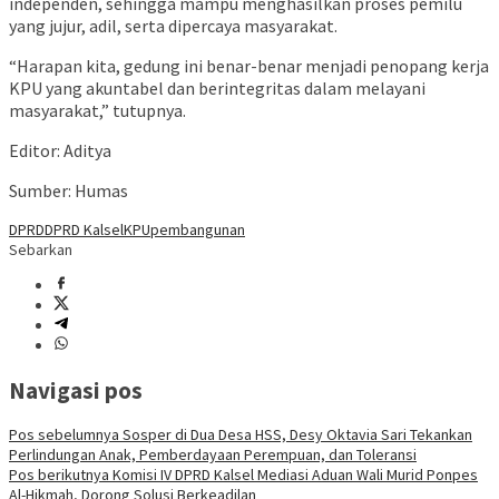
independen, sehingga mampu menghasilkan proses pemilu
yang jujur, adil, serta dipercaya masyarakat.
“Harapan kita, gedung ini benar-benar menjadi penopang kerja
KPU yang akuntabel dan berintegritas dalam melayani
masyarakat,” tutupnya.
Editor: Aditya
Sumber: Humas
DPRD
DPRD Kalsel
KPU
pembangunan
Sebarkan
Navigasi pos
Pos sebelumnya
Sosper di Dua Desa HSS, Desy Oktavia Sari Tekankan
Perlindungan Anak, Pemberdayaan Perempuan, dan Toleransi
Pos berikutnya
Komisi IV DPRD Kalsel Mediasi Aduan Wali Murid Ponpes
Al-Hikmah, Dorong Solusi Berkeadilan