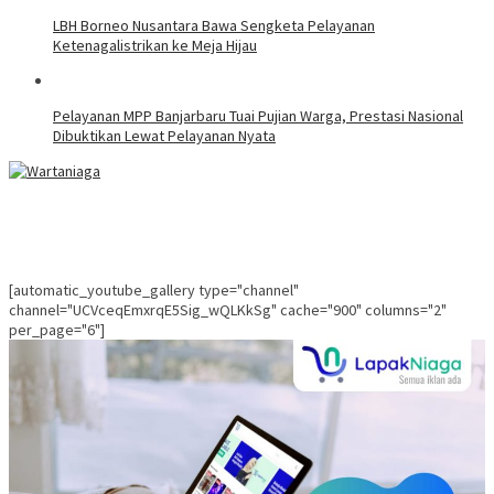
LBH Borneo Nusantara Bawa Sengketa Pelayanan
Ketenagalistrikan ke Meja Hijau
Pelayanan MPP Banjarbaru Tuai Pujian Warga, Prestasi Nasional
Dibuktikan Lewat Pelayanan Nyata
[automatic_youtube_gallery type="channel"
channel="UCVceqEmxrqE5Sig_wQLKkSg" cache="900" columns="2"
per_page="6"]