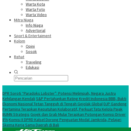
Warta Kota
Warta Foto
Warta Video
Mitra Niaga
Info Niaga
Advertorial
Sport & Entertaiment
Kolom
Opini
Sosok
Rehat
Traveling
Edukasi
Ekonomi Nasional
DPR Soroti “Paradoks Lobster”: Potensi Melimpah, Negara Justru
Kehilangan Kendali
S&P Pertahankan Rating Kredit Indonesia BBB, Bukti
Ekonomi Nasional Tetap Tangguh di Tengah Gejolak Global
DJP Gandeng
Pertamina Terapkan Kepatuhan Kolaboratif, Perkuat Tata Kelola Pajak
BUMN Strategis
Gojek dan Grab Mulai Terapkan Potongan Komisi Driver
8℅
Komisi II DPRD Kalsel Dorong Penguatan Modal Jamkrida, Pelajari
Skema Kerja Sama Daerah di Bali