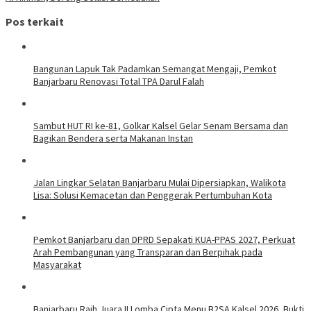
Pos terkait
Bangunan Lapuk Tak Padamkan Semangat Mengaji, Pemkot
Banjarbaru Renovasi Total TPA Darul Falah
Sambut HUT RI ke-81, Golkar Kalsel Gelar Senam Bersama dan
Bagikan Bendera serta Makanan Instan
Jalan Lingkar Selatan Banjarbaru Mulai Dipersiapkan, Walikota
Lisa: Solusi Kemacetan dan Penggerak Pertumbuhan Kota
Pemkot Banjarbaru dan DPRD Sepakati KUA-PPAS 2027, Perkuat
Arah Pembangunan yang Transparan dan Berpihak pada
Masyarakat
Banjarbaru Raih Juara II Lomba Cipta Menu B2SA Kalsel 2026, Bukti