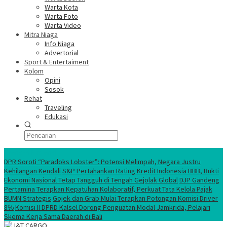
Warta Kota
Warta Foto
Warta Video
Mitra Niaga
Info Niaga
Advertorial
Sport & Entertaiment
Kolom
Opini
Sosok
Rehat
Traveling
Edukasi
Ekonomi Nasional
DPR Soroti “Paradoks Lobster”: Potensi Melimpah, Negara Justru
Kehilangan Kendali
S&P Pertahankan Rating Kredit Indonesia BBB, Bukti
Ekonomi Nasional Tetap Tangguh di Tengah Gejolak Global
DJP Gandeng
Pertamina Terapkan Kepatuhan Kolaboratif, Perkuat Tata Kelola Pajak
BUMN Strategis
Gojek dan Grab Mulai Terapkan Potongan Komisi Driver
8℅
Komisi II DPRD Kalsel Dorong Penguatan Modal Jamkrida, Pelajari
Skema Kerja Sama Daerah di Bali