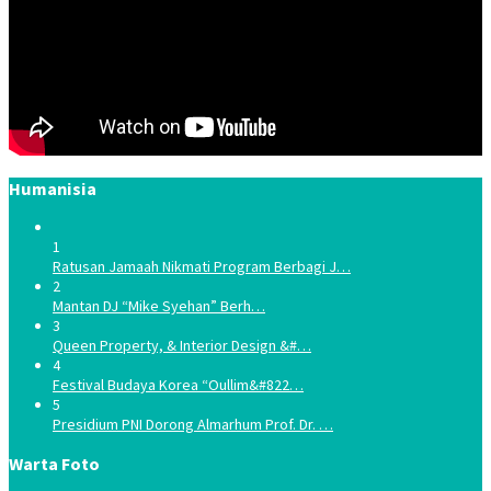
Humanisia
1
Ratusan Jamaah Nikmati Program Berbagi J…
2
Mantan DJ “Mike Syehan” Berh…
3
Queen Property, & Interior Design &#…
4
Festival Budaya Korea “Oullim&#822…
5
Presidium PNI Dorong Almarhum Prof. Dr. …
Warta Foto