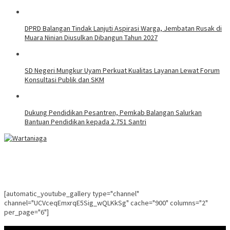
DPRD Balangan Tindak Lanjuti Aspirasi Warga, Jembatan Rusak di
Muara Ninian Diusulkan Dibangun Tahun 2027
SD Negeri Mungkur Uyam Perkuat Kualitas Layanan Lewat Forum
Konsultasi Publik dan SKM
Dukung Pendidikan Pesantren, Pemkab Balangan Salurkan
Bantuan Pendidikan kepada 2.751 Santri
[automatic_youtube_gallery type="channel"
channel="UCVceqEmxrqE5Sig_wQLKkSg" cache="900" columns="2"
per_page="6"]