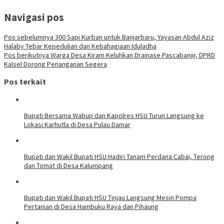
Navigasi pos
Pos sebelumnya
300 Sapi Kurban untuk Banjarbaru, Yayasan Abdul Aziz
Halaby Tebar Kepedulian dan Kebahagiaan Iduladha
Pos berikutnya
Warga Desa Kiram Keluhkan Drainase Pascabanjir, DPRD
Kalsel Dorong Penanganan Segera
Pos terkait
Bupati Bersama Wabup dan Kapolres HSU Turun Langsung ke
Lokasi Karhutla di Desa Pulau Damar
Bupati dan Wakil Bupati HSU Hadiri Tanam Perdana Cabai, Terong
dan Tomat di Desa Kalumpang
Bupati dan Wakil Bupati HSU Tinjau Langsung Mesin Pompa
Pertanian di Desa Hambuku Raya dan Pihaung