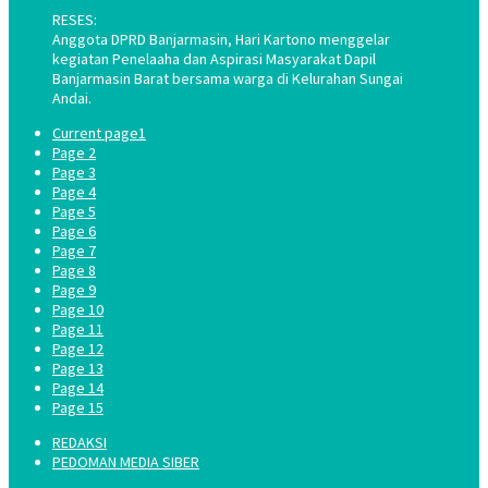
RESES:
Anggota DPRD Banjarmasin, Hari Kartono menggelar
kegiatan Penelaaha dan Aspirasi Masyarakat Dapil
Banjarmasin Barat bersama warga di Kelurahan Sungai
Andai.
Current page
1
Page
2
Page
3
Page
4
Page
5
Page
6
Page
7
Page
8
Page
9
Page
10
Page
11
Page
12
Page
13
Page
14
Page
15
REDAKSI
PEDOMAN MEDIA SIBER