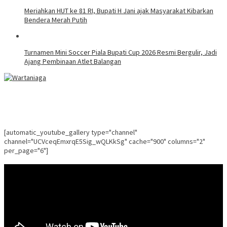
Meriahkan HUT ke 81 RI, Bupati H Jani ajak Masyarakat Kibarkan
Bendera Merah Putih
Turnamen Mini Soccer Piala Bupati Cup 2026 Resmi Bergulir, Jadi
Ajang Pembinaan Atlet Balangan
[automatic_youtube_gallery type="channel"
channel="UCVceqEmxrqE5Sig_wQLKkSg" cache="900" columns="2"
per_page="6"]