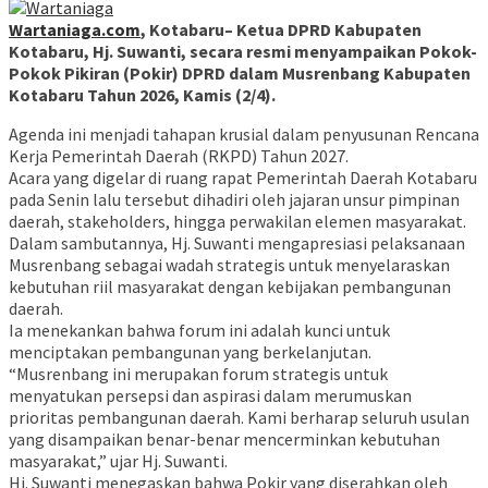
Wartaniaga.com
, Kotabaru– Ketua DPRD Kabupaten
Kotabaru, Hj. Suwanti, secara resmi menyampaikan Pokok-
Pokok Pikiran (Pokir) DPRD dalam Musrenbang Kabupaten
Kotabaru Tahun 2026, Kamis (2/4).
Agenda ini menjadi tahapan krusial dalam penyusunan Rencana
Kerja Pemerintah Daerah (RKPD) Tahun 2027.
Acara yang digelar di ruang rapat Pemerintah Daerah Kotabaru
pada Senin lalu tersebut dihadiri oleh jajaran unsur pimpinan
daerah, stakeholders, hingga perwakilan elemen masyarakat.
Dalam sambutannya, Hj. Suwanti mengapresiasi pelaksanaan
Musrenbang sebagai wadah strategis untuk menyelaraskan
kebutuhan riil masyarakat dengan kebijakan pembangunan
daerah.
Ia menekankan bahwa forum ini adalah kunci untuk
menciptakan pembangunan yang berkelanjutan.
“Musrenbang ini merupakan forum strategis untuk
menyatukan persepsi dan aspirasi dalam merumuskan
prioritas pembangunan daerah. Kami berharap seluruh usulan
yang disampaikan benar-benar mencerminkan kebutuhan
masyarakat,” ujar Hj. Suwanti.
Hj. Suwanti menegaskan bahwa Pokir yang diserahkan oleh