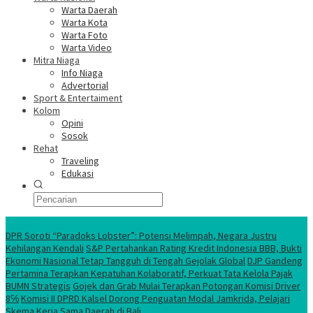
Warta Daerah
Warta Kota
Warta Foto
Warta Video
Mitra Niaga
Info Niaga
Advertorial
Sport & Entertaiment
Kolom
Opini
Sosok
Rehat
Traveling
Edukasi
Ekonomi Nasional
DPR Soroti “Paradoks Lobster”: Potensi Melimpah, Negara Justru
Kehilangan Kendali
S&P Pertahankan Rating Kredit Indonesia BBB, Bukti
Ekonomi Nasional Tetap Tangguh di Tengah Gejolak Global
DJP Gandeng
Pertamina Terapkan Kepatuhan Kolaboratif, Perkuat Tata Kelola Pajak
BUMN Strategis
Gojek dan Grab Mulai Terapkan Potongan Komisi Driver
8℅
Komisi II DPRD Kalsel Dorong Penguatan Modal Jamkrida, Pelajari
Skema Kerja Sama Daerah di Bali