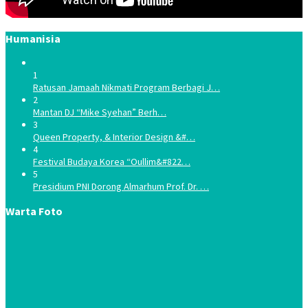
Humanisia
1
Ratusan Jamaah Nikmati Program Berbagi J…
2
Mantan DJ “Mike Syehan” Berh…
3
Queen Property, & Interior Design &#…
4
Festival Budaya Korea “Oullim&#822…
5
Presidium PNI Dorong Almarhum Prof. Dr. …
Warta Foto