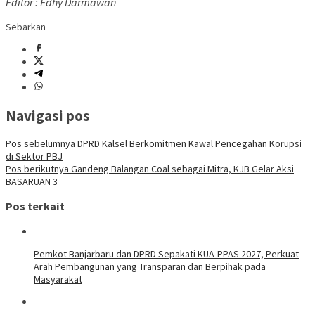
Editor : Edhy Darmawan
Sebarkan
Navigasi pos
Pos sebelumnya
DPRD Kalsel Berkomitmen Kawal Pencegahan Korupsi
di Sektor PBJ
Pos berikutnya
Gandeng Balangan Coal sebagai Mitra, KJB Gelar Aksi
BASARUAN 3
Pos terkait
Pemkot Banjarbaru dan DPRD Sepakati KUA-PPAS 2027, Perkuat
Arah Pembangunan yang Transparan dan Berpihak pada
Masyarakat