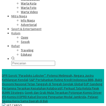
Warta Kota
Warta Foto
Warta Video
Mitra Niaga
Info Niaga
Advertorial
Sport & Entertaiment
Kolom
Opini
Sosok
Rehat
Traveling
Edukasi
Ekonomi Nasional
DPR Soroti “Paradoks Lobster”: Potensi Melimpah, Negara Justru
Kehilangan Kendali
S&P Pertahankan Rating Kredit Indonesia BBB, Bukti
Ekonomi Nasional Tetap Tangguh di Tengah Gejolak Global
DJP Gandeng
Pertamina Terapkan Kepatuhan Kolaboratif, Perkuat Tata Kelola Pajak
BUMN Strategis
Gojek dan Grab Mulai Terapkan Potongan Komisi Driver
8℅
Komisi II DPRD Kalsel Dorong Penguatan Modal Jamkrida, Pelajari
Skema Kerja Sama Daerah di Bali