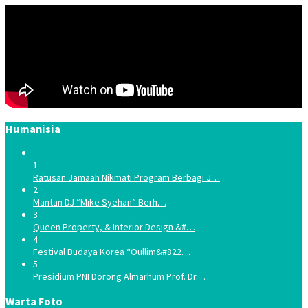
Humanisia
1
Ratusan Jamaah Nikmati Program Berbagi J…
2
Mantan DJ “Mike Syehan” Berh…
3
Queen Property, & Interior Design &#…
4
Festival Budaya Korea “Oullim&#822…
5
Presidium PNI Dorong Almarhum Prof. Dr. …
Warta Foto