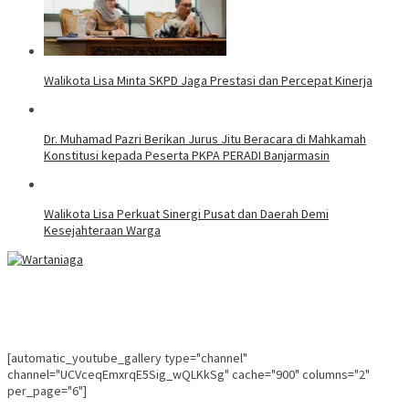
Walikota Lisa Minta SKPD Jaga Prestasi dan Percepat Kinerja
Dr. Muhamad Pazri Berikan Jurus Jitu Beracara di Mahkamah
Konstitusi kepada Peserta PKPA PERADI Banjarmasin
Walikota Lisa Perkuat Sinergi Pusat dan Daerah Demi
Kesejahteraan Warga
[automatic_youtube_gallery type="channel"
channel="UCVceqEmxrqE5Sig_wQLKkSg" cache="900" columns="2"
per_page="6"]