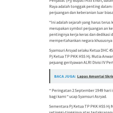
Penjabat (Pj) Bupati HSS Endri, d
Raya adalah tonggak penting dalam
perjuangan dan keberanian luar biasa
“Ini adalah sejarah yang harus terus
merupakan symbol perjuangan an ke
pentingnya kerja keras dan dedika
mempertahankan negara khususnya dae
Syamsuri Arsyad selaku Ketua DHC 45 
Pj Ketua TP PKK HSS Hj. Mutia Anwa
pejuang gerilyawan ALRI Divisi IV P
BACA JUGA:
Lapas Amuntai Skri
“ Peringatan 2 September 1949 hari 
bagi kami “ ucap Syamsuri Asryad.
Sementara Pj Ketua TP PKK HSS Hj Mu
setinggi-tingginya atas terlaksanan