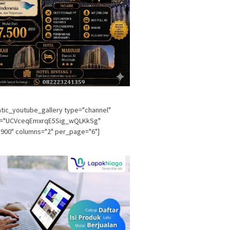
tic_youtube_gallery type="channel"
l="UCVceqEmxrqE5Sig_wQLKkSg"
900" columns="2" per_page="6"]