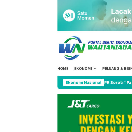
Loncat
ke
konten
HOME
EKONOMI
PELUANG & BIS
DPR Soroti “Paradoks Lobster”: Pote
Ekonomi Nasional