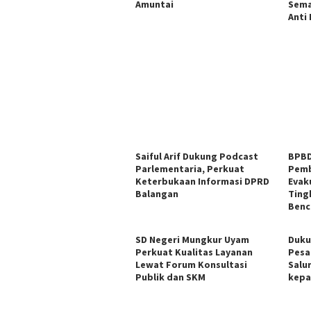
Amuntai
Sema
Anti
Saiful Arif Dukung Podcast
BPBD
Parlementaria, Perkuat
Pemb
Keterbukaan Informasi DPRD
Evak
Balangan
Ting
Benc
SD Negeri Mungkur Uyam
Duku
Perkuat Kualitas Layanan
Pesa
Lewat Forum Konsultasi
Salu
Publik dan SKM
kepa