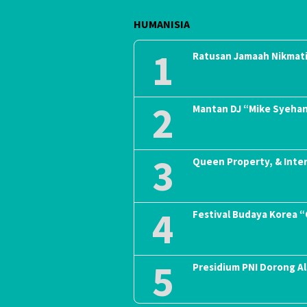
HUMANISIA
1
Ratusan Jamaah Nikmati
2
Mantan DJ “Mike Syeha
3
Queen Property, & Inte
4
Festival Budaya Korea 
5
Presidium PNI Dorong A