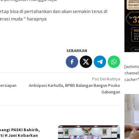
etap bisa di pertahankan dan akan semakin terus di
erasi muda “ harapnya
SEBARKAN
[automa
channe
Pos berikutnya
cache="
Persiapan
Antisipasi Karhutla, BPBD Balangan Bangun Posko
Gabungan
angi PASKI Babirik,
ti H Jani Kobarkan