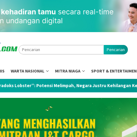
Pencarian
NIS
WARTA NASIONAL
MITRA NIAGA
SPORT & ENTERTAIME
nsi Melimpah, Negara Justru Kehilangan Kendali
S&P Per