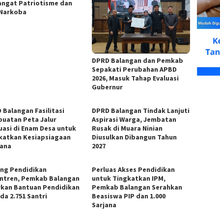
ngat Patriotisme dan
 Narkoba
DPRD Balangan dan Pemkab
Sepakati Perubahan APBD
2026, Masuk Tahap Evaluasi
Gubernur
 Balangan Fasilitasi
DPRD Balangan Tindak Lanjuti
uatan Peta Jalur
Aspirasi Warga, Jembatan
uasi di Enam Desa untuk
Rusak di Muara Ninian
katkan Kesiapsiagaan
Diusulkan Dibangun Tahun
ana
2027
ng Pendidikan
Perluas Akses Pendidikan
ntren, Pemkab Balangan
untuk Tingkatkan IPM,
rkan Bantuan Pendidikan
Pemkab Balangan Serahkan
da 2.751 Santri
Beasiswa PIP dan 1.000
Sarjana