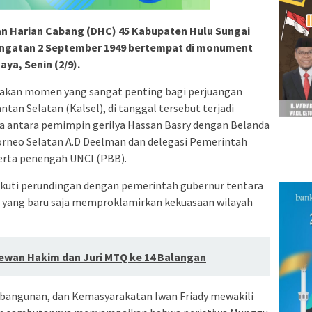
 Harian Cabang (DHC) 45 Kabupaten Hulu Sungai
ingatan 2 September 1949 bertempat di monument
a, Senin (2/9).
akan momen yang sangat penting bagi perjuangan
an Selatan (Kalsel), di tanggal tersebut terjadi
a antara pemimpin gerilya Hassan Basry dengan Belanda
orneo Selatan A.D Deelman dan delegasi Pemerintah
serta penengah UNCI (PBB).
kuti perundingan dengan pemerintah gubernur tentara
an yang baru saja memproklamirkan kekuasaan wilayah
Dewan Hakim dan Juri MTQ ke 14 Balangan
bangunan, dan Kemasyarakatan Iwan Friady mewakili