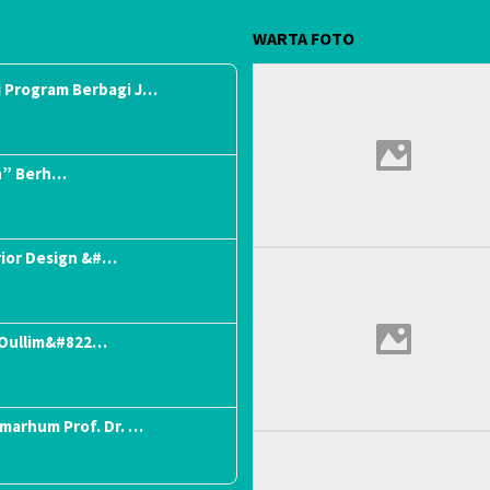
WARTA FOTO
 Program Berbagi J…
n” Berh…
rior Design &#…
“Oullim&#822…
lmarhum Prof. Dr. …