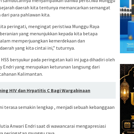
alam sambutannya menyampaikan bahwa peristiwa Munggu
 sejarah daerah kita tentunya memancarkan semangat
 dari para pahlawan kita.
 kita peringati, mengingat peristiwa Munggu Raya
beranian yang menunjukkan kepada kita betapa
si dalam memperjuangkan kemerdekaan dan
rah yang kita cintai ini,” tuturnya.
HSS bersyukur pada peringatan kali ini juga dihadiri oleh
ry Endri yang merupakan keturunan langsung dari
ertahanan Kalimantan.
ning HIV dan Hrpatitis C Bagi Wargabinaan
ini terasa semakin lengkap , menjadi sebuah kebanggaan
tia Anwari Endri saat di wawancarai mengapresiasi
ya peringatan munggu raya.