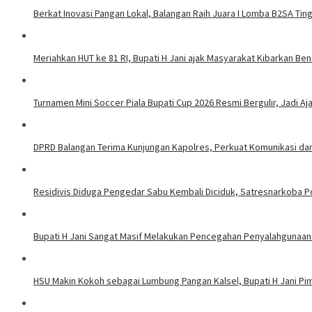
Berkat Inovasi Pangan Lokal, Balangan Raih Juara I Lomba B2SA Ting
Meriahkan HUT ke 81 RI, Bupati H Jani ajak Masyarakat Kibarkan Be
Turnamen Mini Soccer Piala Bupati Cup 2026 Resmi Bergulir, Jadi A
DPRD Balangan Terima Kunjungan Kapolres, Perkuat Komunikasi da
Residivis Diduga Pengedar Sabu Kembali Diciduk, Satresnarkoba P
Bupati H Jani Sangat Masif Melakukan Pencegahan Penyalahgunaa
HSU Makin Kokoh sebagai Lumbung Pangan Kalsel, Bupati H Jani P