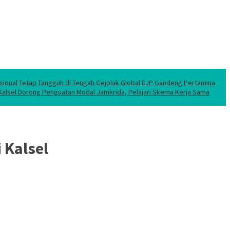
sional Tetap Tangguh di Tengah Gejolak Global
DJP Gandeng Pertamina
 Kalsel Dorong Penguatan Modal Jamkrida, Pelajari Skema Kerja Sama
 Kalsel