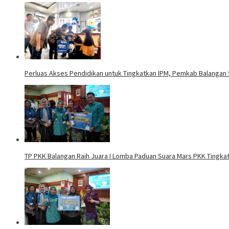
Perluas Akses Pendidikan untuk Tingkatkan IPM, Pemkab Balangan 
TP PKK Balangan Raih Juara I Lomba Paduan Suara Mars PKK Tingkat