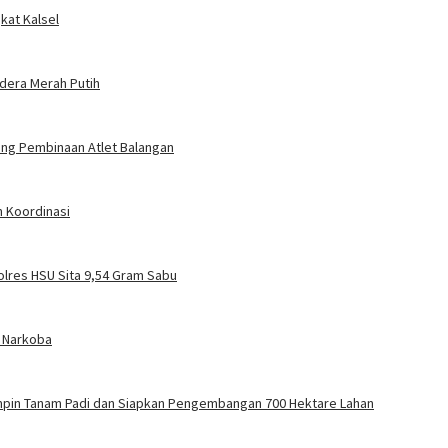
kat Kalsel
ndera Merah Putih
jang Pembinaan Atlet Balangan
n Koordinasi
olres HSU Sita 9,54 Gram Sabu
n Narkoba
impin Tanam Padi dan Siapkan Pengembangan 700 Hektare Lahan