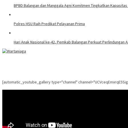
BPBD Balangan dan Manggala Agni Komitmen Tingkatkan Kapasitas 
Polres HSU Raih Predikat Pelayanan Prima
Hari Anak Nasional ke-42, Pemkab Balangan Perkuat Perlindungan A
[automatic_youtube_gallery type="channel" channel="UCVceqEmxrqE5Si