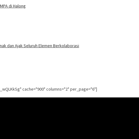
MPA di Halong
nak dan Ajak Seluruh Elemen Berkolaborasi
g_wQLKkSg" cache="900" columns="2" per_page="6"]