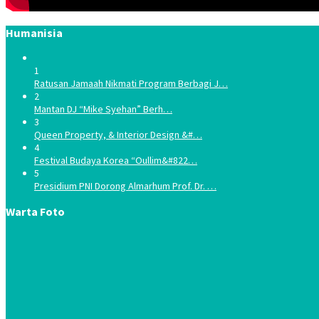
Humanisia
1
Ratusan Jamaah Nikmati Program Berbagi J…
2
Mantan DJ “Mike Syehan” Berh…
3
Queen Property, & Interior Design &#…
4
Festival Budaya Korea “Oullim&#822…
5
Presidium PNI Dorong Almarhum Prof. Dr. …
Warta Foto