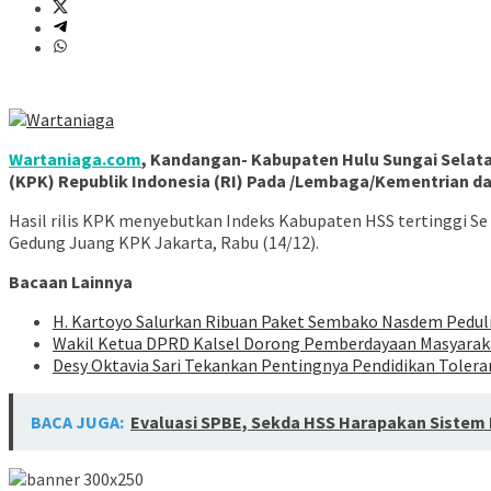
Wartaniaga.com
, Kandangan- Kabupaten Hulu Sungai Selatan
(KPK) Republik Indonesia (RI) Pada /Lembaga/Kementrian d
Hasil rilis KPK menyebutkan Indeks Kabupaten HSS tertinggi Se 
Gedung Juang KPK Jakarta, Rabu (14/12).
Bacaan Lainnya
H. Kartoyo Salurkan Ribuan Paket Sembako Nasdem Pedul
Wakil Ketua DPRD Kalsel Dorong Pemberdayaan Masyarak
Desy Oktavia Sari Tekankan Pentingnya Pendidikan Tolerans
BACA JUGA:
Evaluasi SPBE, Sekda HSS Harapakan Sistem D