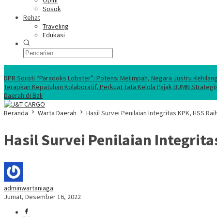
Opini
Sosok
Rehat
Traveling
Edukasi
Ekonomi Nasional
DPR Soroti “Paradoks Lobster”: Potensi Melimpah, Negara Justru Kehilan
Terapkan Kepatuhan Kolaboratif, Perkuat Tata Kelola Pajak BUMN Strategi
Daerah di Bali
Beranda
Warta Daerah
Hasil Survei Penilaian Integritas KPK, HSS Raih
Hasil Survei Penilaian Integrita
adminwartaniaga
Jumat, Desember 16, 2022