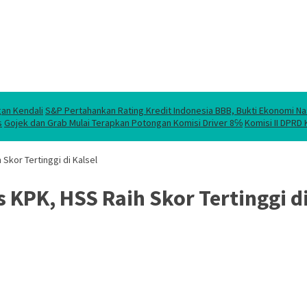
gan Kendali
S&P Pertahankan Rating Kredit Indonesia BBB, Bukti Ekonomi Na
s
Gojek dan Grab Mulai Terapkan Potongan Komisi Driver 8℅
Komisi II DPRD
 Skor Tertinggi di Kalsel
s KPK, HSS Raih Skor Tertinggi di