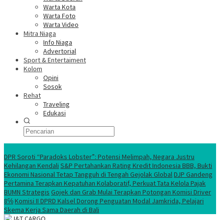
Warta Kota
Warta Foto
Warta Video
Mitra Niaga
Info Niaga
Advertorial
Sport & Entertaiment
Kolom
Opini
Sosok
Rehat
Traveling
Edukasi
Ekonomi Nasional
DPR Soroti “Paradoks Lobster”: Potensi Melimpah, Negara Justru
Kehilangan Kendali
S&P Pertahankan Rating Kredit Indonesia BBB, Bukti
Ekonomi Nasional Tetap Tangguh di Tengah Gejolak Global
DJP Gandeng
Pertamina Terapkan Kepatuhan Kolaboratif, Perkuat Tata Kelola Pajak
BUMN Strategis
Gojek dan Grab Mulai Terapkan Potongan Komisi Driver
8℅
Komisi II DPRD Kalsel Dorong Penguatan Modal Jamkrida, Pelajari
Skema Kerja Sama Daerah di Bali