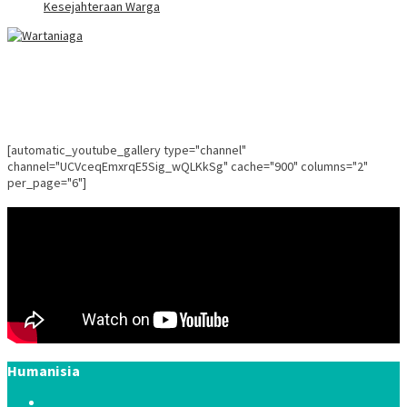
Kesejahteraan Warga
[automatic_youtube_gallery type="channel"
channel="UCVceqEmxrqE5Sig_wQLKkSg" cache="900" columns="2"
per_page="6"]
Humanisia