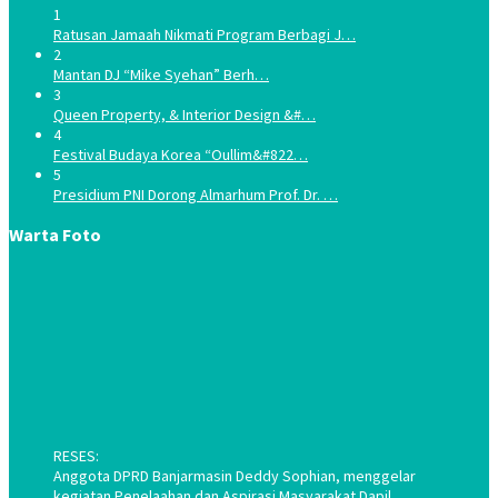
1
Ratusan Jamaah Nikmati Program Berbagi J…
2
Mantan DJ “Mike Syehan” Berh…
3
Queen Property, & Interior Design &#…
4
Festival Budaya Korea “Oullim&#822…
5
Presidium PNI Dorong Almarhum Prof. Dr. …
Warta Foto
RESES:
Anggota DPRD Banjarmasin Deddy Sophian, menggelar
kegiatan Penelaahan dan Aspirasi Masyarakat Dapil