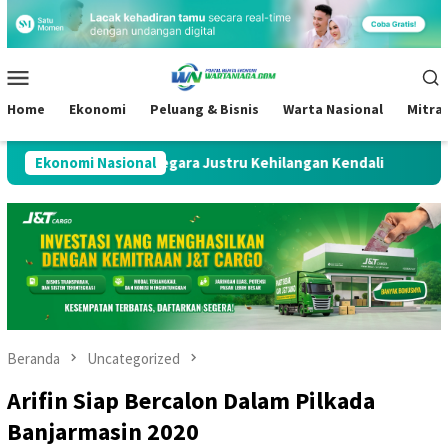
Loncat
ke
konten
Menu
Mobile
Home
Ekonomi
Peluang & Bisnis
Warta Nasional
Mitra
ah, Negara Justru Kehilangan Kendali
Ekonomi Nasional
S&P Pertahankan Ra
Beranda
Uncategorized
Arifin Siap Bercalon Dalam Pilkada
Banjarmasin 2020