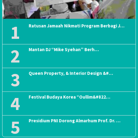
1
Ratusan Jamaah Nikmati Program Berbagi J…
2
Mantan DJ “Mike Syehan” Berh…
3
Queen Property, & Interior Design &#…
4
Festival Budaya Korea “Oullim&#822…
5
Presidium PNI Dorong Almarhum Prof. Dr. …