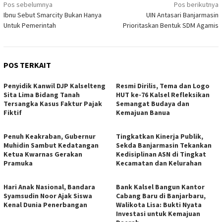
Navigasi
Pos sebelumnya
Pos berikutnya
Ibnu Sebut Smarcity Bukan Hanya
UIN Antasari Banjarmasin
pos
Untuk Pemerintah
Prioritaskan Bentuk SDM Agamis
POS TERKAIT
Penyidik Kanwil DJP Kalselteng
Resmi Dirilis, Tema dan Logo
Sita Lima Bidang Tanah
HUT ke-76 Kalsel Refleksikan
Tersangka Kasus Faktur Pajak
Semangat Budaya dan
Fiktif
Kemajuan Banua
Penuh Keakraban, Gubernur
Tingkatkan Kinerja Publik,
Muhidin Sambut Kedatangan
Sekda Banjarmasin Tekankan
Ketua Kwarnas Gerakan
Kedisiplinan ASN di Tingkat
Pramuka
Kecamatan dan Kelurahan
Hari Anak Nasional, Bandara
Bank Kalsel Bangun Kantor
Syamsudin Noor Ajak Siswa
Cabang Baru di Banjarbaru,
Kenal Dunia Penerbangan
Walikota Lisa: Bukti Nyata
Investasi untuk Kemajuan