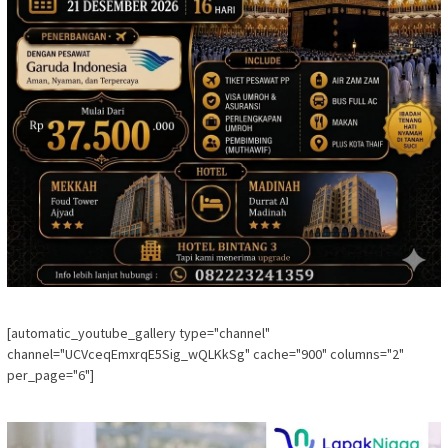
[automatic_youtube_gallery type="channel"
channel="UCVceqEmxrqE5Sig_wQLKkSg" cache="900" columns="2"
per_page="6"]