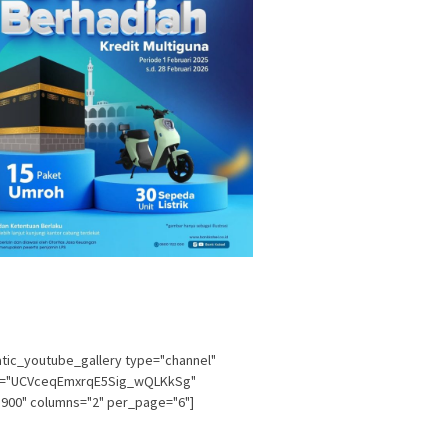
tic_youtube_gallery type="channel"
l="UCVceqEmxrqE5Sig_wQLKkSg"
900" columns="2" per_page="6"]