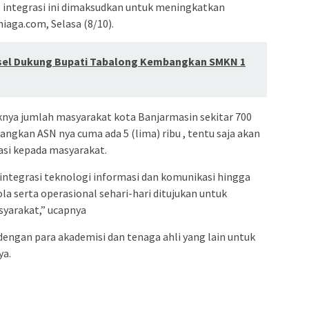
i, integrasi ini dimaksudkan untuk meningkatkan
niaga.com, Selasa (8/10).
lsel Dukung Bupati Tabalong Kembangkan SMKN 1
ya jumlah masyarakat kota Banjarmasin sekitar 700
dangkan ASN nya cuma ada 5 (lima) ribu , tentu saja akan
si kepada masyarakat.
ntegrasi teknologi informasi dan komunikasi hingga
ola serta operasional sehari-hari ditujukan untuk
yarakat,” ucapnya
 dengan para akademisi dan tenaga ahli yang lain untuk
ya.