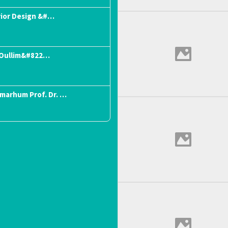
rior Design &#…
“Oullim&#822…
lmarhum Prof. Dr. …