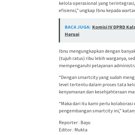
kelola operasional yang terintegras
efisiensi,” ungkap Ibnu kepada warta
BACA JUGA:
Komisi IV DPRD Ka
Haruai
Ibnu mengungkapkan dengan banyakn
(tujuh ratus) ribu lebih warganya, se
mempengaruhi pelayanan administra
“Dengan smartcity yang sudah mengi
level tertentu dalam proses tata kel
kenyamanan dan kesehjahteraan mas
“Maka dari itu kami perlu kolaborasi
pengembangan smartcity ini,” katan
Reporter : Bayu
Editor : Mukta