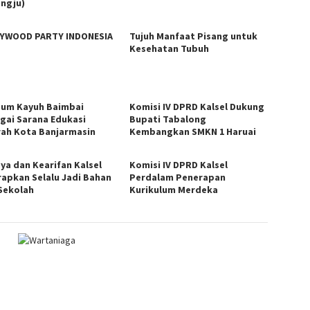
ngju)
YWOOD PARTY INDONESIA
Tujuh Manfaat Pisang untuk
Kesehatan Tubuh
um Kayuh Baimbai
Komisi IV DPRD Kalsel Dukung
gai Sarana Edukasi
Bupati Tabalong
rah Kota Banjarmasin
Kembangkan SMKN 1 Haruai
ya dan Kearifan Kalsel
Komisi IV DPRD Kalsel
rapkan Selalu Jadi Bahan
Perdalam Penerapan
 Sekolah
Kurikulum Merdeka