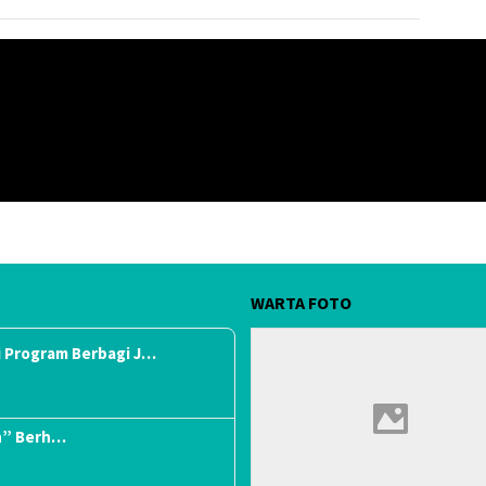
WARTA FOTO
 Program Berbagi J…
n” Berh…