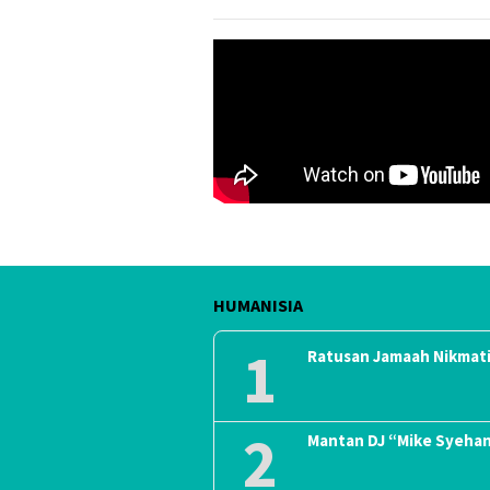
HUMANISIA
1
Ratusan Jamaah Nikmati
2
Mantan DJ “Mike Syeha