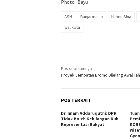
Photo : Bayu
ASN
Banjarmasin
H Ibnu SIna
walikota
Navigasi
Pos sebelumnya
Proyek Jembatan Bromo Dilelang Awal Tah
pos
POS TERKAIT
Dr. Imam Addaruqutni: DPR
Tuan
Tidak Boleh Kehilangan Ruh
Pemi
Representasi Rakyat
KORE
Wisa
Gyeo