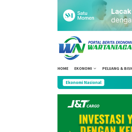
Loncat
ke
konten
HOME
EKONOMI
PELUANG & BIS
Ekonomi Nasional
DPR Soro