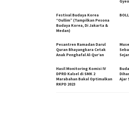
Gyeo
Festival Budaya Korea
BOLL
“Oullim” (Tampilkan Pesona
Budaya Korea, Di Jakarta &
Medan)
Pesantren Ramadan Darul
Muse
Quran Bhayangkara Cetak
Seba
Anak Penghafal Al-Qur’an
Seja
Hasil Monitoring Komisi IV
Buda
DPRD Kalsel di SMK 2
Diha
Marabahan Bakal Optimalkan
Ajar
RKPD 2023