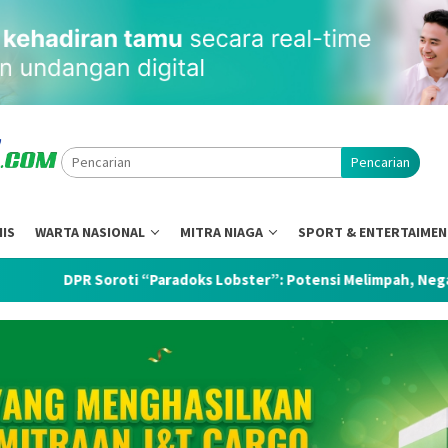
Pencarian
NIS
WARTA NASIONAL
MITRA NIAGA
SPORT & ENTERTAIME
ti “Paradoks Lobster”: Potensi Melimpah, Negara Justru Kehilan