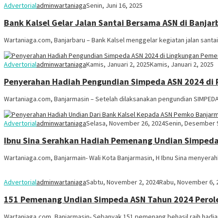
Advertorial
adminwartaniaga
Senin, Juni 16, 2025
Bank Kalsel Gelar Jalan Santai Bersama ASN di Banjar
Wartaniaga.com, Banjarbaru – Bank Kalsel menggelar kegiatan jalan santai 
Advertorial
adminwartaniaga
Kamis, Januari 2, 2025
Kamis, Januari 2, 2025
Penyerahan Hadiah Pengundian Simpeda ASN 2024 di Pr
Wartaniaga.com, Banjarmasin – Setelah dilaksanakan pengundian SIMPEDA 
Advertorial
adminwartaniaga
Selasa, November 26, 2024
Senin, Desember 
Ibnu Sina Serahkan Hadiah Pemenang Undian Simpeda 
Wartaniaga.com, Banjarmain- Wali Kota Banjarmasin, H Ibnu Sina menyer
Advertorial
adminwartaniaga
Sabtu, November 2, 2024
Rabu, November 6, 
151 Pemenang Undian Simpeda ASN Tahun 2024 Peroleh 
Wartaniaga,com, Banjarmasin- Sebanyak 151 pemenang behasil raih hadia