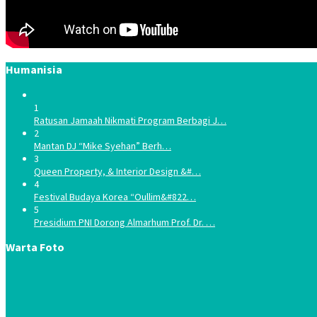
Humanisia
1
Ratusan Jamaah Nikmati Program Berbagi J…
2
Mantan DJ “Mike Syehan” Berh…
3
Queen Property, & Interior Design &#…
4
Festival Budaya Korea “Oullim&#822…
5
Presidium PNI Dorong Almarhum Prof. Dr. …
Warta Foto