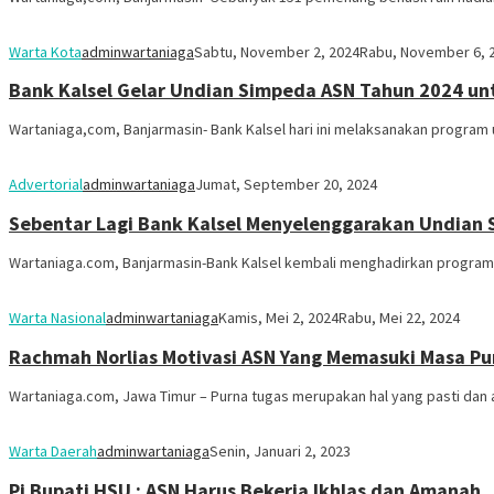
Warta Kota
adminwartaniaga
Sabtu, November 2, 2024
Rabu, November 6, 
Bank Kalsel Gelar Undian Simpeda ASN Tahun 2024 un
Wartaniaga,com, Banjarmasin- Bank Kalsel hari ini melaksanakan program
Advertorial
adminwartaniaga
Jumat, September 20, 2024
Sebentar Lagi Bank Kalsel Menyelenggarakan Undian S
Wartaniaga.com, Banjarmasin-Bank Kalsel kembali menghadirkan program 
Warta Nasional
adminwartaniaga
Kamis, Mei 2, 2024
Rabu, Mei 22, 2024
Rachmah Norlias Motivasi ASN Yang Memasuki Masa Pu
Wartaniaga.com, Jawa Timur – Purna tugas merupakan hal yang pasti dan 
Warta Daerah
adminwartaniaga
Senin, Januari 2, 2023
Pj Bupati HSU : ASN Harus Bekerja Ikhlas dan Amanah