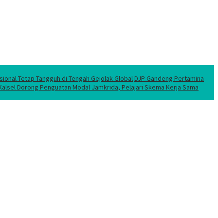
sional Tetap Tangguh di Tengah Gejolak Global
DJP Gandeng Pertamina
 Kalsel Dorong Penguatan Modal Jamkrida, Pelajari Skema Kerja Sama