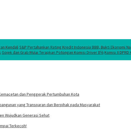
gan Kendali
S&P Pertahankan Rating Kredit Indonesia BBB, Bukti Ekonomi Na
s
Gojek dan Grab Mulai Terapkan Potongan Komisi Driver 8℅
Komisi II DPRD
usi Kemacetan dan Penggerak Pertumbuhan Kota
bangunan yang Transparan dan Berpihak pada Masyarakat
tmen Wujudkan Generasi Sehat
Sampai Terkecoh!