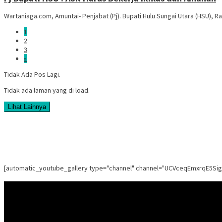
Wartaniaga.com, Amuntai- Penjabat (Pj). Bupati Hulu Sungai Utara (HSU),
1
2
3
»
Tidak Ada Pos Lagi.
Tidak ada laman yang di load.
Lihat Lainnya
[automatic_youtube_gallery type="channel" channel="UCVceqEmxrqE5Si