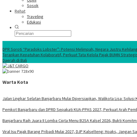
Opini
Sosok
Rehat
Traveling
Edukasi
Ekonomi Nasional
DPR Soroti “Paradoks Lobster”: Potensi Melimpah, Negara Justru Kehilan
Terapkan Kepatuhan Kolaboratif, Perkuat Tata Kelola Pajak BUMN Strategi
Daerah di Bali
Warta Kota
Jalan Lingkar Selatan Banjarbaru Mulai Dipersiapkan, Walikota Lisa: Sol
Pemkot Banjarbaru dan DPRD Sepakati KUA-PPAS 2027, Perkuat Arah Pem
Banjarbaru Raih Juara II Lomba Cipta Menu B2SA Kalsel 2026, Bukti Komi
Viral Isu Pajak Barang Pribadi Mulai 2027, DJP Kalselteng: Hoaks, Jangan 