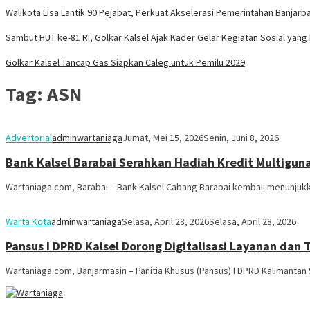
Walikota Lisa Lantik 90 Pejabat, Perkuat Akselerasi Pemerintahan Banjarb
Sambut HUT ke-81 RI, Golkar Kalsel Ajak Kader Gelar Kegiatan Sosial ya
Golkar Kalsel Tancap Gas Siapkan Caleg untuk Pemilu 2029
Tag:
ASN
Advertorial
adminwartaniaga
Jumat, Mei 15, 2026
Senin, Juni 8, 2026
Bank Kalsel Barabai Serahkan Hadiah Kredit Multigu
Wartaniaga.com, Barabai – Bank Kalsel Cabang Barabai kembali menunju
Warta Kota
adminwartaniaga
Selasa, April 28, 2026
Selasa, April 28, 2026
Pansus I DPRD Kalsel Dorong Digitalisasi Layanan da
Wartaniaga.com, Banjarmasin – Panitia Khusus (Pansus) I DPRD Kalimantan