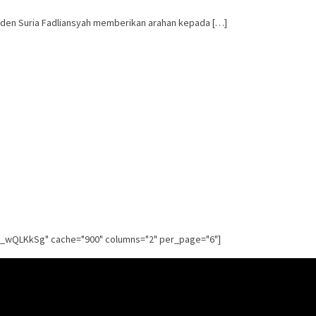
 Raden Suria Fadliansyah memberikan arahan kepada […]
g_wQLKkSg" cache="900" columns="2" per_page="6"]