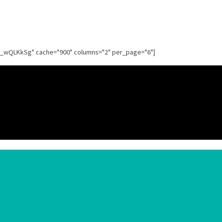
g_wQLKkSg" cache="900" columns="2" per_page="6"]