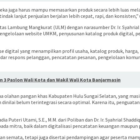
eka juga harus mampu memasarkan produk secara lebih luas melal
ak lanjut penjualan berjalan lebih cepat, rapi, dan konsisten,” 
as Lambung Mangkurat (ULM) dengan narasumber Dr. Ir. Syahrial S
ai pengelolaan website UMKM, penyusunan katalog produk digital, pe
digital yang menampilkan profil usaha, katalog produk, harga, fo
andar respons pelanggan, pencatatan pesanan, pengelolaan komu
n 3 Paslon Wali Kota dan Wakil Wali Kota Banjarmasin
a olahan pangan khas Kabupaten Hulu Sungai Selatan, yang mas
dinilai belum terintegrasi secara optimal. Karena itu, penguat
 Puteri Utami, S.E., M.M. dari Poliban dan Dr. Ir. Syahrial Shaddi
da mitra, baik dalam digitalisasi pencatatan keuangan maupun 
ihan semata, tetapi juga disertai pendampingan agar peserta ma