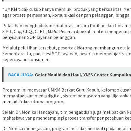
“UMKM tidak cukup hanya memiliki produk yang berkualitas. Mer
agar proses pemesanan, komunikasi dengan pelanggan, hingga tind
Pelatihan menghadirkan kolaborasi antara Poliban dan Universit
S.Pd., CIq., CIIQ., C.IET., M.Pd. Peserta dibekali materi mengen
penyusunan SOP layanan pelanggan.
Melalui pelatihan tersebut, peserta didorong membangun etalase 
Sementara itu, pada sesi SOP layanan, peserta mempelajari st
kepercayaan konsumen.
BACA JUGA:
Gelar Maulid dan Haul, YN'S Center Kumpulka
Program ini menyasar UMKM Berkat Guru Kapuh, kelompok usah
memanfaatkan media digital, sistem pemasaran yang dijalankan 
menjadi fokus utama program.
Selain Dr. Monika Handayani, tim pengabdian juga melibatkan Nadia
mahasiswa yang mendampingi proses transfer pengetahuan kepa
Dr. Monika menegaskan, program ini tidak berhenti pada pelat