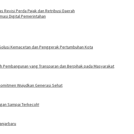
s Revisi Perda Pajak dan Retribusi Daerah
masi Digital Pemerintahan
sa: Solusi Kemacetan dan Penggerak Pertumbuhan Kota
ah Pembangunan yang Transparan dan Berpihak pada Masyarakat
i Komitmen Wujudkan Generasi Sehat
angan Sampai Terkecoh!
anjarbaru