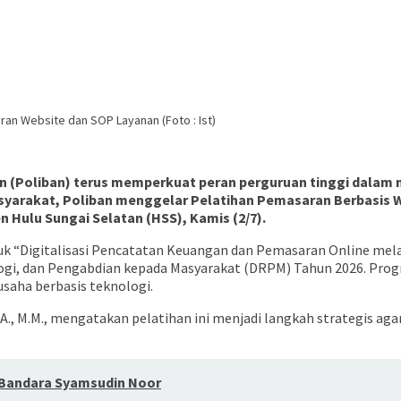
n Website dan SOP Layanan (Foto : Ist)
sin (Poliban) terus memperkuat peran perguruan tinggi dala
arakat, Poliban menggelar Pelatihan Pemasaran Berbasis W
Hulu Sungai Selatan (HSS), Kamis (2/7).
juk “Digitalisasi Pencatatan Keuangan dan Pemasaran Online me
ologi, dan Pengabdian kepada Masyarakat (DRPM) Tahun 2026. Pr
usaha berbasis teknologi.
, CA., M.M., mengatakan pelatihan ini menjadi langkah strategi
 Bandara Syamsudin Noor