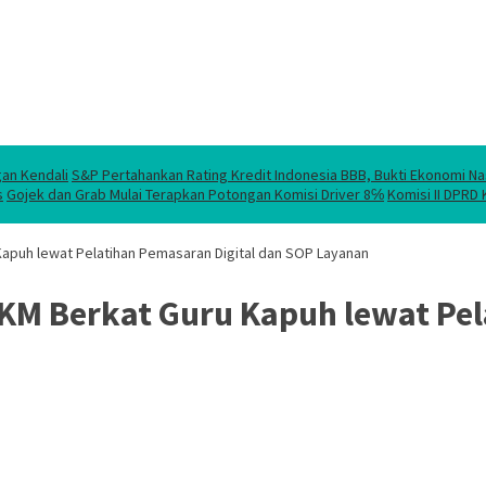
gan Kendali
S&P Pertahankan Rating Kredit Indonesia BBB, Bukti Ekonomi Na
s
Gojek dan Grab Mulai Terapkan Potongan Komisi Driver 8℅
Komisi II DPRD
apuh lewat Pelatihan Pemasaran Digital dan SOP Layanan
KM Berkat Guru Kapuh lewat Pel