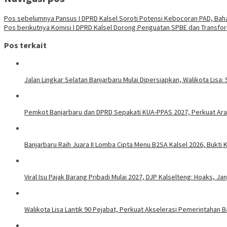
Pos sebelumnya
Pansus I DPRD Kalsel Soroti Potensi Kebocoran PAD, Baha
Pos berikutnya
Komisi I DPRD Kalsel Dorong Penguatan SPBE dan Transfor
Pos terkait
Jalan Lingkar Selatan Banjarbaru Mulai Dipersiapkan, Walikota Li
Pemkot Banjarbaru dan DPRD Sepakati KUA-PPAS 2027, Perkuat Ar
Banjarbaru Raih Juara II Lomba Cipta Menu B2SA Kalsel 2026, Bukt
Viral Isu Pajak Barang Pribadi Mulai 2027, DJP Kalselteng: Hoaks, J
Walikota Lisa Lantik 90 Pejabat, Perkuat Akselerasi Pemerintahan B