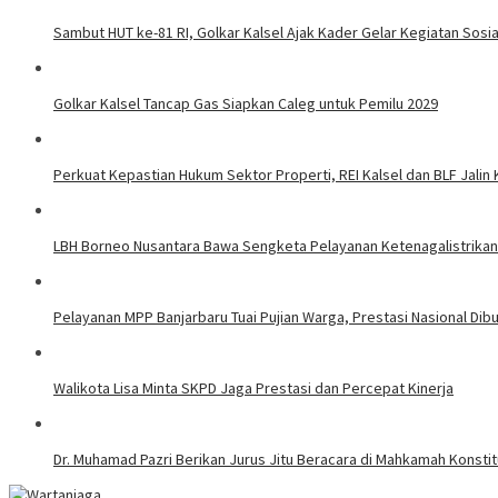
Sambut HUT ke-81 RI, Golkar Kalsel Ajak Kader Gelar Kegiatan Sos
Golkar Kalsel Tancap Gas Siapkan Caleg untuk Pemilu 2029
Perkuat Kepastian Hukum Sektor Properti, REI Kalsel dan BLF Jalin
LBH Borneo Nusantara Bawa Sengketa Pelayanan Ketenagalistrikan 
Pelayanan MPP Banjarbaru Tuai Pujian Warga, Prestasi Nasional Dib
Walikota Lisa Minta SKPD Jaga Prestasi dan Percepat Kinerja
Dr. Muhamad Pazri Berikan Jurus Jitu Beracara di Mahkamah Konst