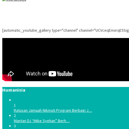
[automatic_youtube_gallery type="channel" channel="UCVceqEmxrqE5Si
Humanisia
1
Ratusan Jamaah Nikmati Program Berbagi J…
2
Mantan DJ “Mike Syehan” Berh…
3