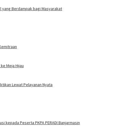
ial yang Berdampak bagi Masyarakat
 Kemitraan
ke Meja Hijau
uktikan Lewat Pelayanan Nyata
itusi kepada Peserta PKPA PERADI Banjarmasin