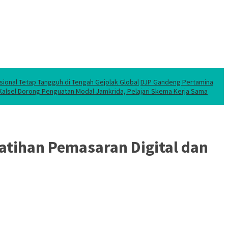
sional Tetap Tangguh di Tengah Gejolak Global
DJP Gandeng Pertamina
 Kalsel Dorong Penguatan Modal Jamkrida, Pelajari Skema Kerja Sama
atihan Pemasaran Digital dan