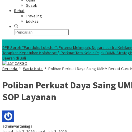
Opini
Sosok
Rehat
Traveling
Edukasi
Ekonomi Nasional
DPR Soroti “Paradoks Lobster”: Potensi Melimpah, Negara Justru Kehilan
Terapkan Kepatuhan Kolaboratif, Perkuat Tata Kelola Pajak BUMN Strategi
Daerah di Bali
Beranda
Warta Kota
Poliban Perkuat Daya Saing UMKM Berkat Guru K
Poliban Perkuat Daya Saing UM
SOP Layanan
adminwartaniaga
Jumat, Juli 3, 2026
Jumat, Juli 3, 2026