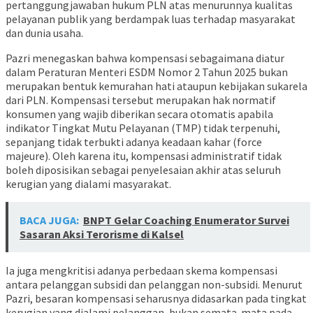
pertanggungjawaban hukum PLN atas menurunnya kualitas
pelayanan publik yang berdampak luas terhadap masyarakat
dan dunia usaha.
Pazri menegaskan bahwa kompensasi sebagaimana diatur
dalam Peraturan Menteri ESDM Nomor 2 Tahun 2025 bukan
merupakan bentuk kemurahan hati ataupun kebijakan sukarela
dari PLN. Kompensasi tersebut merupakan hak normatif
konsumen yang wajib diberikan secara otomatis apabila
indikator Tingkat Mutu Pelayanan (TMP) tidak terpenuhi,
sepanjang tidak terbukti adanya keadaan kahar (force
majeure). Oleh karena itu, kompensasi administratif tidak
boleh diposisikan sebagai penyelesaian akhir atas seluruh
kerugian yang dialami masyarakat.
BACA JUGA:
BNPT Gelar Coaching Enumerator Survei
Sasaran Aksi Terorisme di Kalsel
Ia juga mengkritisi adanya perbedaan skema kompensasi
antara pelanggan subsidi dan pelanggan non-subsidi. Menurut
Pazri, besaran kompensasi seharusnya didasarkan pada tingkat
kerugian yang dialami pelanggan, bukan semata-mata pada