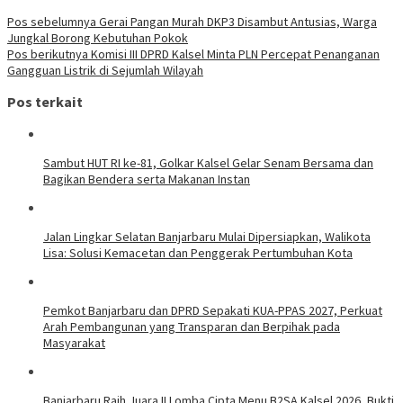
Pos sebelumnya
Gerai Pangan Murah DKP3 Disambut Antusias, Warga
Jungkal Borong Kebutuhan Pokok
Pos berikutnya
Komisi III DPRD Kalsel Minta PLN Percepat Penanganan
Gangguan Listrik di Sejumlah Wilayah
Pos terkait
Sambut HUT RI ke-81, Golkar Kalsel Gelar Senam Bersama dan
Bagikan Bendera serta Makanan Instan
Jalan Lingkar Selatan Banjarbaru Mulai Dipersiapkan, Walikota
Lisa: Solusi Kemacetan dan Penggerak Pertumbuhan Kota
Pemkot Banjarbaru dan DPRD Sepakati KUA-PPAS 2027, Perkuat
Arah Pembangunan yang Transparan dan Berpihak pada
Masyarakat
Banjarbaru Raih Juara II Lomba Cipta Menu B2SA Kalsel 2026, Bukti