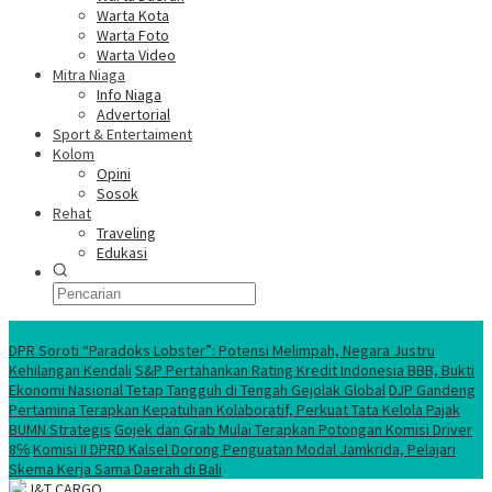
Warta Kota
Warta Foto
Warta Video
Mitra Niaga
Info Niaga
Advertorial
Sport & Entertaiment
Kolom
Opini
Sosok
Rehat
Traveling
Edukasi
Ekonomi Nasional
DPR Soroti “Paradoks Lobster”: Potensi Melimpah, Negara Justru
Kehilangan Kendali
S&P Pertahankan Rating Kredit Indonesia BBB, Bukti
Ekonomi Nasional Tetap Tangguh di Tengah Gejolak Global
DJP Gandeng
Pertamina Terapkan Kepatuhan Kolaboratif, Perkuat Tata Kelola Pajak
BUMN Strategis
Gojek dan Grab Mulai Terapkan Potongan Komisi Driver
8℅
Komisi II DPRD Kalsel Dorong Penguatan Modal Jamkrida, Pelajari
Skema Kerja Sama Daerah di Bali