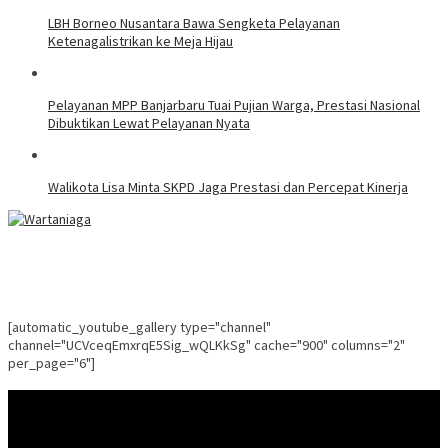
LBH Borneo Nusantara Bawa Sengketa Pelayanan
Ketenagalistrikan ke Meja Hijau
Pelayanan MPP Banjarbaru Tuai Pujian Warga, Prestasi Nasional
Dibuktikan Lewat Pelayanan Nyata
Walikota Lisa Minta SKPD Jaga Prestasi dan Percepat Kinerja
[automatic_youtube_gallery type="channel"
channel="UCVceqEmxrqE5Sig_wQLKkSg" cache="900" columns="2"
per_page="6"]