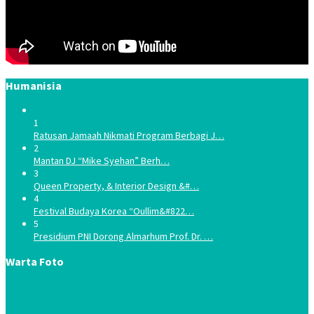
Humanisia
1
Ratusan Jamaah Nikmati Program Berbagi J…
2
Mantan DJ “Mike Syehan” Berh…
3
Queen Property, & Interior Design &#…
4
Festival Budaya Korea “Oullim&#822…
5
Presidium PNI Dorong Almarhum Prof. Dr. …
Warta Foto