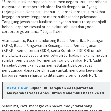
“Subsidi listrik merupakan instrumen negara untuk membantu
masyarakat memperoleh akses listrik dengan tarif yang
terjangkau, bukan untuk menutup konsekuensi hukum akibat
kegagalan penyelenggara memenuhi standar pelayanan.
Tanggung jawab atas kualitas pelayanan harus tetap menjadi
beban korporasi sesuai prinsip akuntabilitas dan good
corporate governance,” tegas Pazri.
Atas dasar itu, Pazri mendorong Badan Pemeriksa Keuangan
(BPK), Badan Pengawasan Keuangan dan Pembangunan
(BPKP), Kementerian ESDM, serta Komisi XII DPR RI untuk
melakukan audit secara menyeluruh terhadap mekanisme dan
sumber pembiayaan kompensasi yang diberikan PLN. Audit
tersebut diperlukan guna memastikan tidak terdapat
penggunaan dana subsidi negara untuk menutupi kewajiban
korporasi yang seharusnya ditanggung sendiri oleh PLN.
BACA JUGA:
Supian HK Harapkan Kesejahteraan
Masyarakat Saat Lepas Turdes Menembus Batas ke 10
Selain itu, Pazri menegaskan bahwa masyarakat yang
mengalami kerugian nyata akibat gangguan listrik, seperti