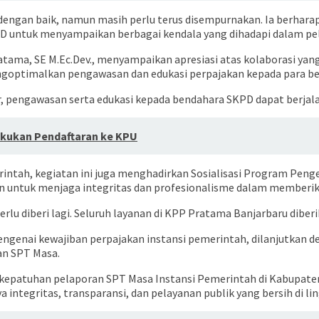
dengan baik, namun masih perlu terus disempurnakan. Ia berharap
KPD untuk menyampaikan berbagai kendala yang dihadapi dalam pe
atama, SE M.Ec.Dev., menyampaikan apresiasi atas kolaborasi yan
engoptimalkan pengawasan dan edukasi perpajakan kepada para b
, pengawasan serta edukasi kepada bendahara SKPD dapat berjalan
Lakukan Pendaftaran ke KPU
ntah, kegiatan ini juga menghadirkan Sosialisasi Program Penge
untuk menjaga integritas dan profesionalisme dalam memberik
perlu diberi lagi. Seluruh layanan di KPP Pratama Banjarbaru diber
ngenai kewajiban perpajakan instansi pemerintah, dilanjutkan de
an SPT Masa.
kepatuhan pelaporan SPT Masa Instansi Pemerintah di Kabupaten B
ntegritas, transparansi, dan pelayanan publik yang bersih di li