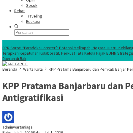
Opini
Sosok
Rehat
Traveling
Edukasi
Ekonomi Nasional
DPR Soroti “Paradoks Lobster”: Potensi Melimpah, Negara Justru Kehilan
Terapkan Kepatuhan Kolaboratif, Perkuat Tata Kelola Pajak BUMN Strategi
Daerah di Bali
Beranda
Warta Kota
KPP Pratama Banjarbaru dan Pemkab Banjar Perk
KPP Pratama Banjarbaru dan P
Antigratifikasi
adminwartaniaga
Rabu, Juli 1, 2026
Rabu, Juli 1, 2026