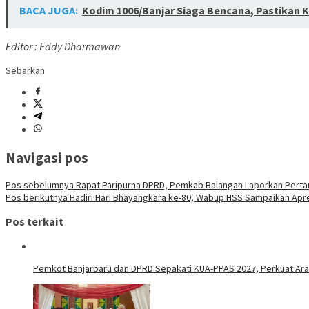
BACA JUGA:
Kodim 1006/Banjar Siaga Bencana, Pastikan 
Editor : Eddy Dharmawan
Sebarkan
Navigasi pos
Pos sebelumnya
Rapat Paripurna DPRD, Pemkab Balangan Laporkan Pert
Pos berikutnya
Hadiri Hari Bhayangkara ke-80, Wabup HSS Sampaikan Apres
Pos terkait
Pemkot Banjarbaru dan DPRD Sepakati KUA-PPAS 2027, Perkuat Ar