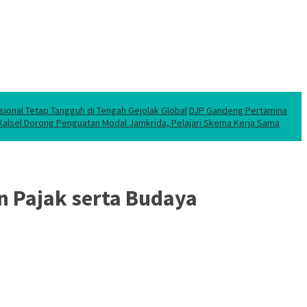
sional Tetap Tangguh di Tengah Gejolak Global
DJP Gandeng Pertamina
 Kalsel Dorong Penguatan Modal Jamkrida, Pelajari Skema Kerja Sama
 Pajak serta Budaya