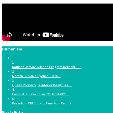
Humanisia
1
Ratusan Jamaah Nikmati Program Berbagi J…
2
Mantan DJ “Mike Syehan” Berh…
3
Queen Property, & Interior Design &#…
4
Festival Budaya Korea “Oullim&#822…
5
Presidium PNI Dorong Almarhum Prof. Dr. …
Warta Foto