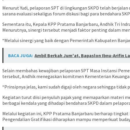
Menurut Yudi, pelaporan SPT di lingkungan SKPD telah berjalan 
sarana evaluasi sekaligus forum diskusi bagi para bendahara S
Sementara itu, Kepala KPP Pratama Banjarbaru, Andhik Tri Indr
Menurutnya, sinergi tersebut menjadi faktor penting dalam m
“Melalui sinergi yang baik dengan Pemerintah Kabupaten Banjar
BACA JUGA:
Ambil Berkah Jum'at, Bapaslon Ibnu-Arifin 
Selain membahas kewajiban pelaporan SPT Masa Instansi Pemeri
tersebut, Andhik menegaskan komitmen Kementerian Keuangan 
“Prinsipnya jelas, kami sudah digaji oleh negara sehingga tidak 
Kegiatan turut diisi penyuluh pajak yang memaparkan materi me
berbagai kendala yang dihadapi bendahara SKPD dalam pelapor
Melalui kegiatan ini, KPP Pratama Banjarbaru berharap tingkat 
Pengendalian Gratifikasi diharapkan mampu memperkuat budaya i