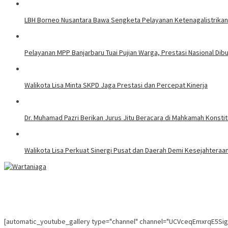
LBH Borneo Nusantara Bawa Sengketa Pelayanan Ketenagalistrikan 
Pelayanan MPP Banjarbaru Tuai Pujian Warga, Prestasi Nasional Dib
Walikota Lisa Minta SKPD Jaga Prestasi dan Percepat Kinerja
Dr. Muhamad Pazri Berikan Jurus Jitu Beracara di Mahkamah Konst
Walikota Lisa Perkuat Sinergi Pusat dan Daerah Demi Kesejahteraa
[automatic_youtube_gallery type="channel" channel="UCVceqEmxrqE5Si