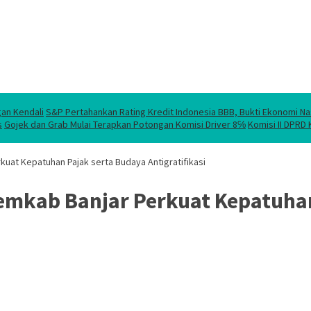
gan Kendali
S&P Pertahankan Rating Kredit Indonesia BBB, Bukti Ekonomi Na
s
Gojek dan Grab Mulai Terapkan Potongan Komisi Driver 8℅
Komisi II DPRD
uat Kepatuhan Pajak serta Budaya Antigratifikasi
emkab Banjar Perkuat Kepatuhan