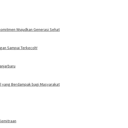
i Komitmen Wujudkan Generasi Sehat
angan Sampai Terkecoh!
anjarbaru
ial yang Berdampak bagi Masyarakat
 Kemitraan