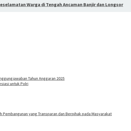
Keselamatan Warga di Tengah Ancaman Banjir dan Longsor
anggungjawaban Tahun Anggaran 2025
iasi untuk Polri
ah Pembangunan yang Transparan dan Berpihak pada Masyarakat