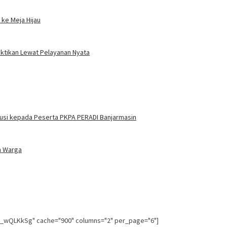
ke Meja Hijau
uktikan Lewat Pelayanan Nyata
itusi kepada Peserta PKPA PERADI Banjarmasin
n Warga
g_wQLKkSg" cache="900" columns="2" per_page="6"]