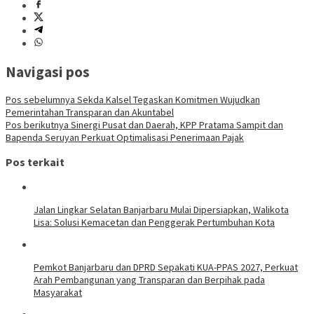
Navigasi pos
Pos sebelumnya
Sekda Kalsel Tegaskan Komitmen Wujudkan
Pemerintahan Transparan dan Akuntabel
Pos berikutnya
Sinergi Pusat dan Daerah, KPP Pratama Sampit dan
Bapenda Seruyan Perkuat Optimalisasi Penerimaan Pajak
Pos terkait
Jalan Lingkar Selatan Banjarbaru Mulai Dipersiapkan, Walikota
Lisa: Solusi Kemacetan dan Penggerak Pertumbuhan Kota
Pemkot Banjarbaru dan DPRD Sepakati KUA-PPAS 2027, Perkuat
Arah Pembangunan yang Transparan dan Berpihak pada
Masyarakat