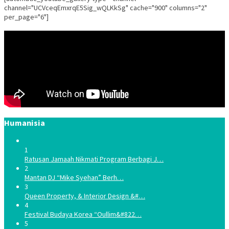
channel="UCVceqEmxrqE5Sig_wQLKkSg" cache="900" columns="2"
per_page="6"]
Humanisia
1
Ratusan Jamaah Nikmati Program Berbagi J…
2
Mantan DJ “Mike Syehan” Berh…
3
Queen Property, & Interior Design &#…
4
Festival Budaya Korea “Oullim&#822…
5