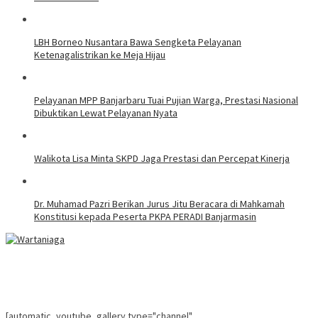
LBH Borneo Nusantara Bawa Sengketa Pelayanan
Ketenagalistrikan ke Meja Hijau
Pelayanan MPP Banjarbaru Tuai Pujian Warga, Prestasi Nasional
Dibuktikan Lewat Pelayanan Nyata
Walikota Lisa Minta SKPD Jaga Prestasi dan Percepat Kinerja
Dr. Muhamad Pazri Berikan Jurus Jitu Beracara di Mahkamah
Konstitusi kepada Peserta PKPA PERADI Banjarmasin
[automatic_youtube_gallery type="channel"