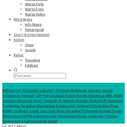
Warta Kota
Warta Foto
Warta Video
Mitra Niaga
Info Niaga
Advertorial
Sport & Entertaiment
Kolom
Opini
Sosok
Rehat
Traveling
Edukasi
Ekonomi Nasional
DPR Soroti “Paradoks Lobster”: Potensi Melimpah, Negara Justru
Kehilangan Kendali
S&P Pertahankan Rating Kredit Indonesia BBB, Bukti
Ekonomi Nasional Tetap Tangguh di Tengah Gejolak Global
DJP Gandeng
Pertamina Terapkan Kepatuhan Kolaboratif, Perkuat Tata Kelola Pajak
BUMN Strategis
Gojek dan Grab Mulai Terapkan Potongan Komisi Driver
8℅
Komisi II DPRD Kalsel Dorong Penguatan Modal Jamkrida, Pelajari
Skema Kerja Sama Daerah di Bali