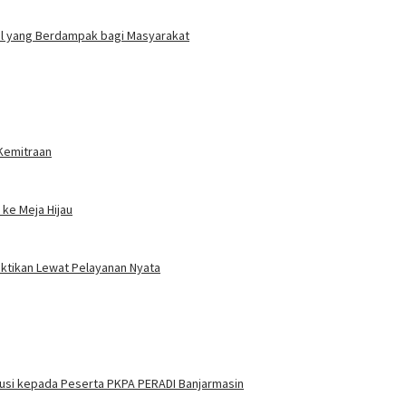
ial yang Berdampak bagi Masyarakat
 Kemitraan
ke Meja Hijau
uktikan Lewat Pelayanan Nyata
itusi kepada Peserta PKPA PERADI Banjarmasin