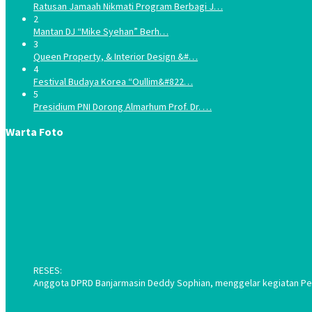
Ratusan Jamaah Nikmati Program Berbagi J…
2
Mantan DJ “Mike Syehan” Berh…
3
Queen Property, & Interior Design &#…
4
Festival Budaya Korea “Oullim&#822…
5
Presidium PNI Dorong Almarhum Prof. Dr. …
Warta Foto
RESES:
Anggota DPRD Banjarmasin Deddy Sophian, menggelar kegiatan Pene