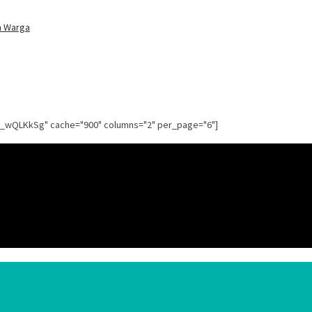
n Warga
g_wQLKkSg" cache="900" columns="2" per_page="6"]