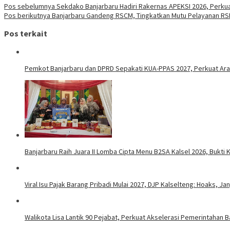
Pos sebelumnya
Sekdako Banjarbaru Hadiri Rakernas APEKSI 2026, Perk
Pos berikutnya
Banjarbaru Gandeng RSCM, Tingkatkan Mutu Pelayanan RS
Pos terkait
Pemkot Banjarbaru dan DPRD Sepakati KUA-PPAS 2027, Perkuat Ar
Banjarbaru Raih Juara II Lomba Cipta Menu B2SA Kalsel 2026, Bukt
Viral Isu Pajak Barang Pribadi Mulai 2027, DJP Kalselteng: Hoaks, J
Walikota Lisa Lantik 90 Pejabat, Perkuat Akselerasi Pemerintahan B