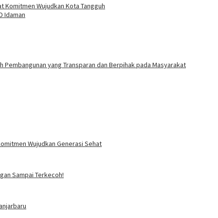
uat Komitmen Wujudkan Kota Tangguh
D Idaman
ah Pembangunan yang Transparan dan Berpihak pada Masyarakat
i Komitmen Wujudkan Generasi Sehat
angan Sampai Terkecoh!
anjarbaru