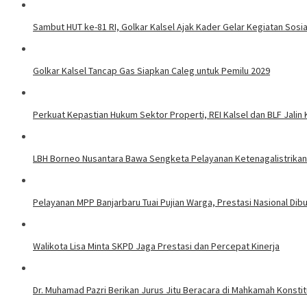
Sambut HUT ke-81 RI, Golkar Kalsel Ajak Kader Gelar Kegiatan Sos
Golkar Kalsel Tancap Gas Siapkan Caleg untuk Pemilu 2029
Perkuat Kepastian Hukum Sektor Properti, REI Kalsel dan BLF Jalin
LBH Borneo Nusantara Bawa Sengketa Pelayanan Ketenagalistrikan 
Pelayanan MPP Banjarbaru Tuai Pujian Warga, Prestasi Nasional Dib
Walikota Lisa Minta SKPD Jaga Prestasi dan Percepat Kinerja
Dr. Muhamad Pazri Berikan Jurus Jitu Beracara di Mahkamah Konst