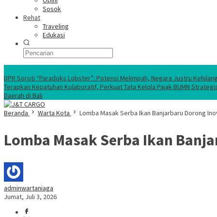
Opini
Sosok
Rehat
Traveling
Edukasi
Ekonomi Nasional
DPR Soroti “Paradoks Lobster”: Potensi Melimpah, Negara Justru Kehilan
Terapkan Kepatuhan Kolaboratif, Perkuat Tata Kelola Pajak BUMN Strategi
Daerah di Bali
Beranda
Warta Kota
Lomba Masak Serba Ikan Banjarbaru Dorong Ino
Lomba Masak Serba Ikan Banjar
adminwartaniaga
Jumat, Juli 3, 2026