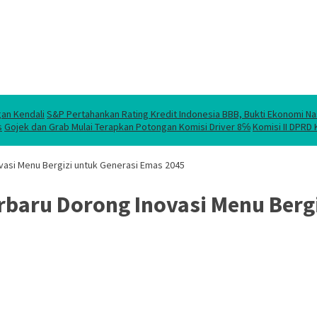
gan Kendali
S&P Pertahankan Rating Kredit Indonesia BBB, Bukti Ekonomi Na
s
Gojek dan Grab Mulai Terapkan Potongan Komisi Driver 8℅
Komisi II DPRD
vasi Menu Bergizi untuk Generasi Emas 2045
baru Dorong Inovasi Menu Bergi