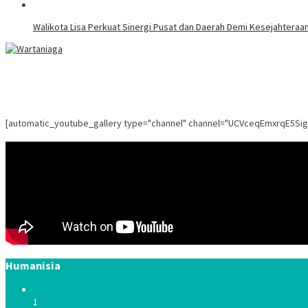
Walikota Lisa Perkuat Sinergi Pusat dan Daerah Demi Kesejahteraa
[automatic_youtube_gallery type="channel" channel="UCVceqEmxrqE5Si
Humanisia
1