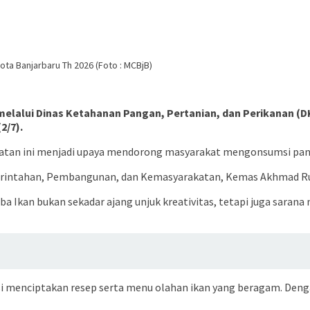
ta Banjarbaru Th 2026 (Foto : MCBjB)
 melalui Dinas Ketahanan Pangan, Pertanian, dan Perikanan 
2/7).
atan ini menjadi upaya mendorong masyarakat mengonsumsi panga
erintahan, Pembangunan, dan Kemasyarakatan, Kemas Akhmad Rudi
kan bukan sekadar ajang unjuk kreativitas, tetapi juga sarana 
easi menciptakan resep serta menu olahan ikan yang beragam. De