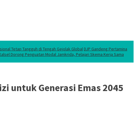
sional Tetap Tangguh di Tengah Gejolak Global
DJP Gandeng Pertamina
 Kalsel Dorong Penguatan Modal Jamkrida, Pelajari Skema Kerja Sama
zi untuk Generasi Emas 2045