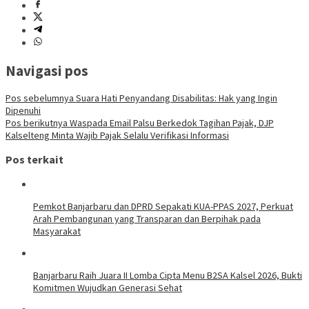
Navigasi pos
Pos sebelumnya
Suara Hati Penyandang Disabilitas: Hak yang Ingin
Dipenuhi
Pos berikutnya
Waspada Email Palsu Berkedok Tagihan Pajak, DJP
Kalselteng Minta Wajib Pajak Selalu Verifikasi Informasi
Pos terkait
Pemkot Banjarbaru dan DPRD Sepakati KUA-PPAS 2027, Perkuat
Arah Pembangunan yang Transparan dan Berpihak pada
Masyarakat
Banjarbaru Raih Juara II Lomba Cipta Menu B2SA Kalsel 2026, Bukti
Komitmen Wujudkan Generasi Sehat