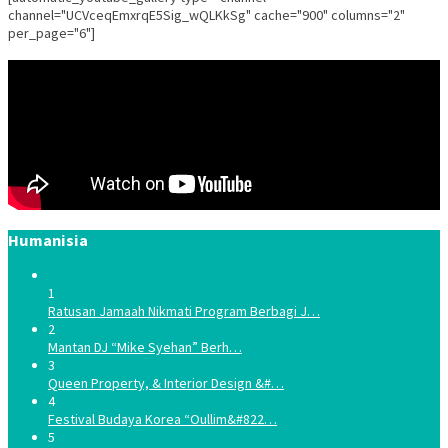
channel="UCVceqEmxrqE5Sig_wQLKkSg" cache="900" columns="2"
per_page="6"]
Humanisia
1
Ratusan Jamaah Nikmati Program Berbagi J…
2
Mantan DJ “Mike Syehan” Berh…
3
Queen Property, & Interior Design &#…
4
Festival Budaya Korea “Oullim&#822…
5