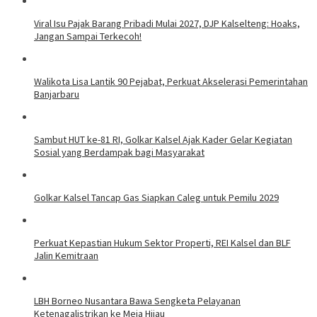
Viral Isu Pajak Barang Pribadi Mulai 2027, DJP Kalselteng: Hoaks,
Jangan Sampai Terkecoh!
Walikota Lisa Lantik 90 Pejabat, Perkuat Akselerasi Pemerintahan
Banjarbaru
Sambut HUT ke-81 RI, Golkar Kalsel Ajak Kader Gelar Kegiatan
Sosial yang Berdampak bagi Masyarakat
Golkar Kalsel Tancap Gas Siapkan Caleg untuk Pemilu 2029
Perkuat Kepastian Hukum Sektor Properti, REI Kalsel dan BLF
Jalin Kemitraan
LBH Borneo Nusantara Bawa Sengketa Pelayanan
Ketenagalistrikan ke Meja Hijau