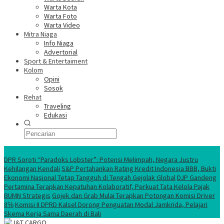
Warta Kota
Warta Foto
Warta Video
Mitra Niaga
Info Niaga
Advertorial
Sport & Entertaiment
Kolom
Opini
Sosok
Rehat
Traveling
Edukasi
Ekonomi Nasional
DPR Soroti “Paradoks Lobster”: Potensi Melimpah, Negara Justru
Kehilangan Kendali
S&P Pertahankan Rating Kredit Indonesia BBB, Bukti
Ekonomi Nasional Tetap Tangguh di Tengah Gejolak Global
DJP Gandeng
Pertamina Terapkan Kepatuhan Kolaboratif, Perkuat Tata Kelola Pajak
BUMN Strategis
Gojek dan Grab Mulai Terapkan Potongan Komisi Driver
8℅
Komisi II DPRD Kalsel Dorong Penguatan Modal Jamkrida, Pelajari
Skema Kerja Sama Daerah di Bali