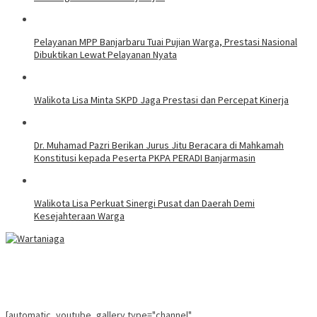
Pelayanan MPP Banjarbaru Tuai Pujian Warga, Prestasi Nasional
Dibuktikan Lewat Pelayanan Nyata
Walikota Lisa Minta SKPD Jaga Prestasi dan Percepat Kinerja
Dr. Muhamad Pazri Berikan Jurus Jitu Beracara di Mahkamah
Konstitusi kepada Peserta PKPA PERADI Banjarmasin
Walikota Lisa Perkuat Sinergi Pusat dan Daerah Demi
Kesejahteraan Warga
[automatic_youtube_gallery type="channel"