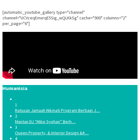
[automatic_youtube_gallery type="channel"
channel="UCVceqEmxrqE5Sig_wQLKkSg" cache="900" columns="2"
per_page="6"]
Humanisia
1
Ratusan Jamaah Nikmati Program Berbagi J…
2
Mantan DJ “Mike Syehan” Berh…
3
Queen Property, & Interior Design &#…
4