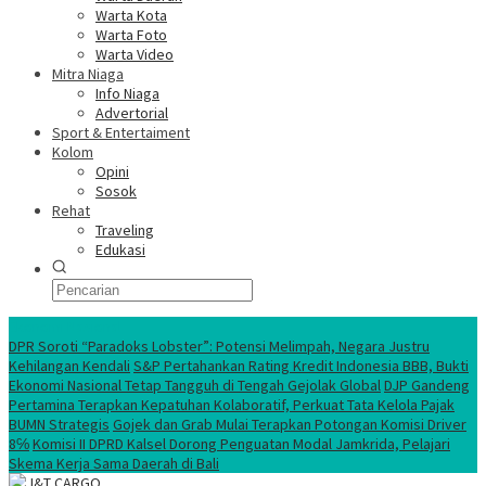
Warta Kota
Warta Foto
Warta Video
Mitra Niaga
Info Niaga
Advertorial
Sport & Entertaiment
Kolom
Opini
Sosok
Rehat
Traveling
Edukasi
Ekonomi Nasional
DPR Soroti “Paradoks Lobster”: Potensi Melimpah, Negara Justru
Kehilangan Kendali
S&P Pertahankan Rating Kredit Indonesia BBB, Bukti
Ekonomi Nasional Tetap Tangguh di Tengah Gejolak Global
DJP Gandeng
Pertamina Terapkan Kepatuhan Kolaboratif, Perkuat Tata Kelola Pajak
BUMN Strategis
Gojek dan Grab Mulai Terapkan Potongan Komisi Driver
8℅
Komisi II DPRD Kalsel Dorong Penguatan Modal Jamkrida, Pelajari
Skema Kerja Sama Daerah di Bali