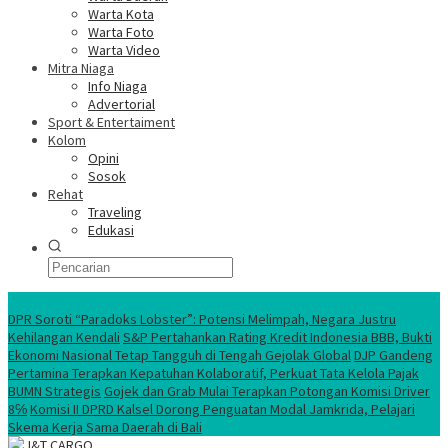
Warta Kota
Warta Foto
Warta Video
Mitra Niaga
Info Niaga
Advertorial
Sport & Entertaiment
Kolom
Opini
Sosok
Rehat
Traveling
Edukasi
Ekonomi Nasional
DPR Soroti “Paradoks Lobster”: Potensi Melimpah, Negara Justru
Kehilangan Kendali
S&P Pertahankan Rating Kredit Indonesia BBB, Bukti
Ekonomi Nasional Tetap Tangguh di Tengah Gejolak Global
DJP Gandeng
Pertamina Terapkan Kepatuhan Kolaboratif, Perkuat Tata Kelola Pajak
BUMN Strategis
Gojek dan Grab Mulai Terapkan Potongan Komisi Driver
8℅
Komisi II DPRD Kalsel Dorong Penguatan Modal Jamkrida, Pelajari
Skema Kerja Sama Daerah di Bali