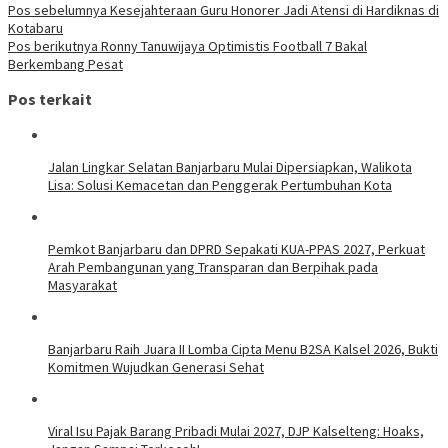
Pos sebelumnya
Kesejahteraan Guru Honorer Jadi Atensi di Hardiknas di
Kotabaru
Pos berikutnya
Ronny Tanuwijaya Optimistis Football 7 Bakal
Berkembang Pesat
Pos terkait
Jalan Lingkar Selatan Banjarbaru Mulai Dipersiapkan, Walikota
Lisa: Solusi Kemacetan dan Penggerak Pertumbuhan Kota
Pemkot Banjarbaru dan DPRD Sepakati KUA-PPAS 2027, Perkuat
Arah Pembangunan yang Transparan dan Berpihak pada
Masyarakat
Banjarbaru Raih Juara II Lomba Cipta Menu B2SA Kalsel 2026, Bukti
Komitmen Wujudkan Generasi Sehat
Viral Isu Pajak Barang Pribadi Mulai 2027, DJP Kalselteng: Hoaks,