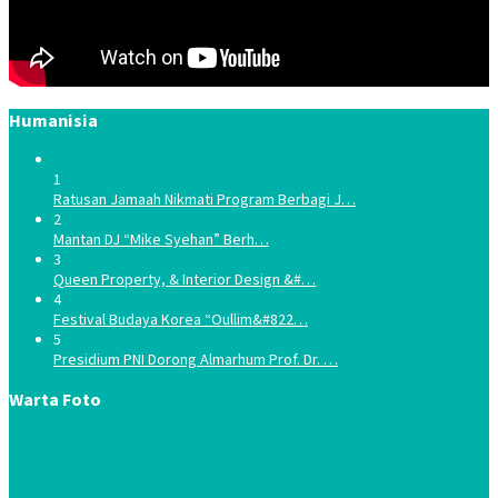
Humanisia
1
Ratusan Jamaah Nikmati Program Berbagi J…
2
Mantan DJ “Mike Syehan” Berh…
3
Queen Property, & Interior Design &#…
4
Festival Budaya Korea “Oullim&#822…
5
Presidium PNI Dorong Almarhum Prof. Dr. …
Warta Foto