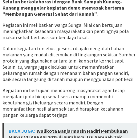
Selatan berkolaborasi dengan Bank Sampah Kunang-
Kunang menggelar kegiatan demo memasak bertema
“Membangun Generasi Sehat dari Rumah”.
Kegiatan ini melibatkan warga Sungai Miai dan bertujuan
meningkatkan kesadaran masyarakat akan pentingnya pola
makan sehat berbasis sumber daya lokal.
Dalam kegiatan tersebut, peserta diajak mengolah bahan
makanan yang mudah ditemukan di lingkungan sekitar. Sumber
protein yang digunakan antara lain ikan serta kornet sapi.
Selain itu, warga juga diedukasi untuk memanfaatkan
pekarangan rumah dengan menanam bahan pangan sendiri,
baik secara langsung di tanah maupun menggunakan pot kecil.
Kegiatan ini bertujuan mendorong masyarakat agar tetap
menjalani pola hidup sehat serta mampu memenuhi
kebutuhan gizi keluarga secara mandiri. Dengan
memanfaatkan hasil alam sekitar, diharapkan ketahanan
pangan keluarga dapat terjaga.
BACA JUGA:
Walikota Banjarmasin Hadiri Pembukaan
Munas VII APEKSI 2025 di Surabaya, Isu Sampah Tak