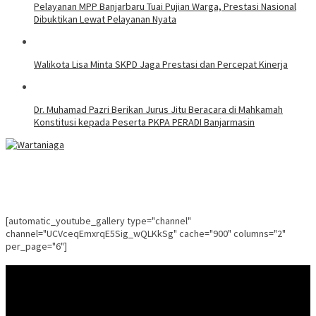
Pelayanan MPP Banjarbaru Tuai Pujian Warga, Prestasi Nasional
Dibuktikan Lewat Pelayanan Nyata
Walikota Lisa Minta SKPD Jaga Prestasi dan Percepat Kinerja
Dr. Muhamad Pazri Berikan Jurus Jitu Beracara di Mahkamah
Konstitusi kepada Peserta PKPA PERADI Banjarmasin
[automatic_youtube_gallery type="channel"
channel="UCVceqEmxrqE5Sig_wQLKkSg" cache="900" columns="2"
per_page="6"]