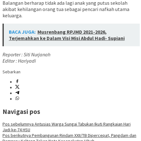
Balangan berharap tidak ada lagi anak yang putus sekolah
akibat kehilangan orang tua sebagai pencari nafkah utama
keluarga.
BACA JUGA:
Musrenbang RPJMD 2021-2026,
Terjemahkan ke Dalam Visi Misi Abdul Hadi- Supiani
Reporter : Siti Nurjanah
Editor : Hariyadi
Sebarkan
Navigasi pos
Pos sebelumnya
Antusias Warga Sungai Tabukan Ikuti Rangkaian Hari
Jadi ke-74 HSU
Pos berikutnya
Pembangunan Rindam XXII/TB Dipercepat, Pangdam dan
Pemprov Kalteng Teken Nota Kesepakatan Hibah