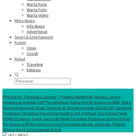
Warta Kota
Warta Foto
Warta Video
Mitra Niaga
Info Niaga
Advertorial
Sport & Entertaiment
Kolom
Opini
Sosok
Rehat
Traveling
Edukasi
Ekonomi Nasional
DPR Soroti “Paradoks Lobster”: Potensi Melimpah, Negara Justru
Kehilangan Kendali
S&P Pertahankan Rating Kredit Indonesia BBB, Bukti
Ekonomi Nasional Tetap Tangguh di Tengah Gejolak Global
DJP Gandeng
Pertamina Terapkan Kepatuhan Kolaboratif, Perkuat Tata Kelola Pajak
BUMN Strategis
Gojek dan Grab Mulai Terapkan Potongan Komisi Driver
8℅
Komisi II DPRD Kalsel Dorong Penguatan Modal Jamkrida, Pelajari
Skema Kerja Sama Daerah di Bali