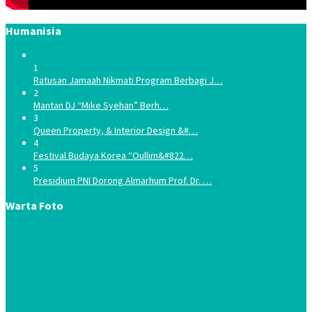
Humanisia
1
Ratusan Jamaah Nikmati Program Berbagi J…
2
Mantan DJ “Mike Syehan” Berh…
3
Queen Property, & Interior Design &#…
4
Festival Budaya Korea “Oullim&#822…
5
Presidium PNI Dorong Almarhum Prof. Dr. …
Warta Foto