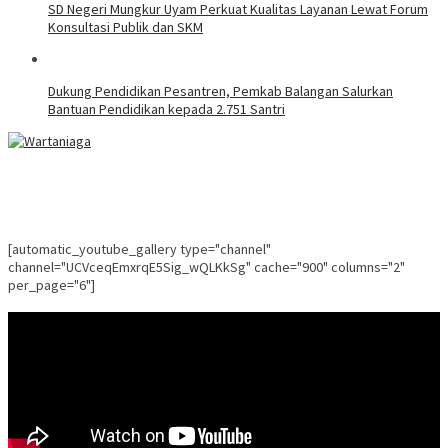
SD Negeri Mungkur Uyam Perkuat Kualitas Layanan Lewat Forum
Konsultasi Publik dan SKM
Dukung Pendidikan Pesantren, Pemkab Balangan Salurkan
Bantuan Pendidikan kepada 2.751 Santri
[automatic_youtube_gallery type="channel"
channel="UCVceqEmxrqE5Sig_wQLKkSg" cache="900" columns="2"
per_page="6"]