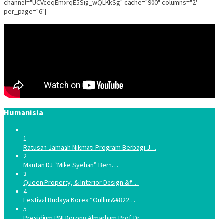
channel="UCVceqEmxrqE5Sig_wQLKkSg" cache="900" columns="2"
per_page="6"]
Humanisia
1
Ratusan Jamaah Nikmati Program Berbagi J…
2
Mantan DJ “Mike Syehan” Berh…
3
Queen Property, & Interior Design &#…
4
Festival Budaya Korea “Oullim&#822…
5
Presidium PNI Dorong Almarhum Prof. Dr. …