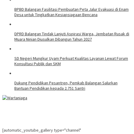
BPBD Balangan Fasilitasi Pembuatan Peta Jalur Evakuasi di Enam
Desa untuk Tingkatkan Kesiapsiagaan Bencana
DPRD Balangan Tindak Lanjuti Aspirasi Warga, Jembatan Rusak di
Muara Ninian Diusulkan Dibangun Tahun 2027
SD Negeri Mungkur Uyam Perkuat Kualitas Layanan Lewat Forum
Konsultasi Publik dan SKM
Dukung Pendidikan Pesantren, Pemkab Balangan Salurkan
Bantuan Pendidikan kepada 2.751 Santri
[automatic_youtube_gallery type="channel"