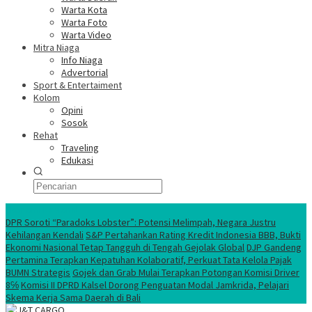
Warta Kota
Warta Foto
Warta Video
Mitra Niaga
Info Niaga
Advertorial
Sport & Entertaiment
Kolom
Opini
Sosok
Rehat
Traveling
Edukasi
Ekonomi Nasional
DPR Soroti “Paradoks Lobster”: Potensi Melimpah, Negara Justru
Kehilangan Kendali
S&P Pertahankan Rating Kredit Indonesia BBB, Bukti
Ekonomi Nasional Tetap Tangguh di Tengah Gejolak Global
DJP Gandeng
Pertamina Terapkan Kepatuhan Kolaboratif, Perkuat Tata Kelola Pajak
BUMN Strategis
Gojek dan Grab Mulai Terapkan Potongan Komisi Driver
8℅
Komisi II DPRD Kalsel Dorong Penguatan Modal Jamkrida, Pelajari
Skema Kerja Sama Daerah di Bali